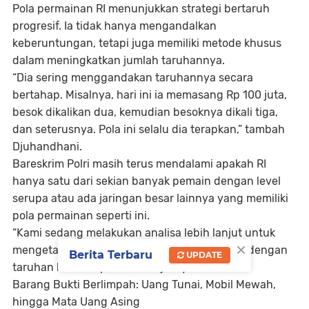
Pola permainan RI menunjukkan strategi bertaruh
progresif. Ia tidak hanya mengandalkan
keberuntungan, tetapi juga memiliki metode khusus
dalam meningkatkan jumlah taruhannya.
“Dia sering menggandakan taruhannya secara
bertahap. Misalnya, hari ini ia memasang Rp 100 juta,
besok dikalikan dua, kemudian besoknya dikali tiga,
dan seterusnya. Pola ini selalu dia terapkan,” tambah
Djuhandhani.
Bareskrim Polri masih terus mendalami apakah RI
hanya satu dari sekian banyak pemain dengan level
serupa atau ada jaringan besar lainnya yang memiliki
pola permainan seperti ini.
“Kami sedang melakukan analisa lebih lanjut untuk
×
mengetahui apakah ada pemain-pemain lain dengan
Berita Terbaru
UPDATE
taruhan besar seperti RI,” lanjutnya.
Barang Bukti Berlimpah: Uang Tunai, Mobil Mewah,
hingga Mata Uang Asing