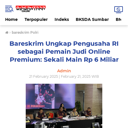
Home
Terpopuler
Indeks
BKSDA Sumbar
BMK
›
bareskrim Polri
Bareskrim Ungkap Pengusaha RI
sebagai Pemain Judi Online
Premium: Sekali Main Rp 6 Miliar
Admin
21 February 2025 | February 21, 2025 WIB