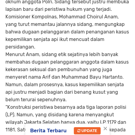
oknum anggota Polri. Sidang tersebut justru membuka
lapisan baru dari peristiwa hukum yang terjadi.
Komisioner Kompolnas, Mohammad Choirul Anam,
yang turut memantau jalannya sidang, mengungkap
bahwa dugaan pelanggaran dalam penanganan kasus
kepemilikan senjata api ikut mencuat dalam
persidangan.
Menurut Anam, sidang etik sejatinya lebih banyak
membahas dugaan pelanggaran anggota dalam kasus
kekerasan seksual dan pembunuhan yang juga
menyeret nama Arif dan Muhammad Bayu Hartanto.
Namun, dalam prosesnya, kasus kepemilikan senjata
api justru menjadi bagian dari benang kusut yang
belum terurai sepenuhnya.
“Konstruksi peristiwa besarnya ada tiga laporan polisi
(LP). Namun, yang disidang karena menyangkut
wilayah Jakarta Selatan hanya dua, yaitu LP 1179 dan
×
1181. Satu LP lagi belum diperiksa,”
ujar Anam kepada
Berita Terbaru
UPDATE