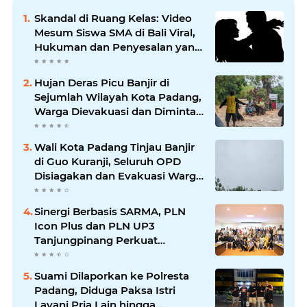
Skandal di Ruang Kelas: Video
Mesum Siswa SMA di Bali Viral,
Hukuman dan Penyesalan yang
Mengikuti
Hujan Deras Picu Banjir di
Sejumlah Wilayah Kota Padang,
Warga Dievakuasi dan Diminta
Waspada Banjir Susulan
Wali Kota Padang Tinjau Banjir
di Guo Kuranji, Seluruh OPD
Disiagakan dan Evakuasi Warga
Dipercepat
Sinergi Berbasis SARMA, PLN
Icon Plus dan PLN UP3
Tanjungpinang Perkuat
Kolaborasi Strategis
Suami Dilaporkan ke Polresta
Padang, Diduga Paksa Istri
Layani Pria Lain hingga