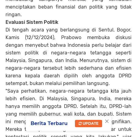
menciptakan beban finansial dan politik yang tidak
ringan.
Evaluasi Sistem Politik
Di tengah acara yang berlangsung di Sentul, Bogor,
Kamis (12/12/2024), Prabowo membuka diskusi
dengan menyebut bahwa Indonesia perlu belajar dari
sistem politik di negara-negara tetangga seperti
Malaysia, Singapura, dan India. Menurutnya, sistem di
negara-negara tersebut lebih sederhana dan efisien
karena kepala daerah dipilih oleh anggota DPRD
setempat, bukan melalui pemilihan langsung.
"Saya perhatikan, negara-negara tetangga kita jauh
lebih efisien. Di Malaysia, Singapura, India, mereka
hanya memilih anggota DPRD. Setelah itu, DPRD-lah
yang memilih gubernur, wali kota, dan bupati. Sistem
×
ini menghemat anggaran negara secara signifikan.
Berita Terbaru
UPDATE
Mereka tidak perlu mengeluarkan dana besar untuk
kontestasi politik seperti yang kita lakukan," ujar