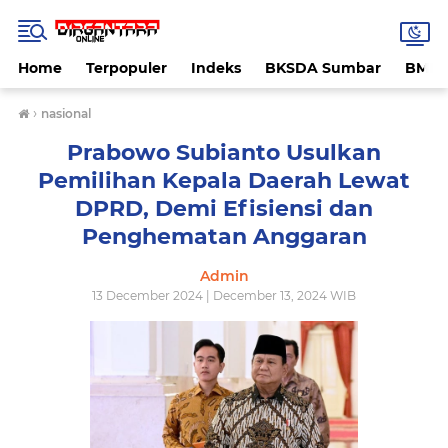
Home
Terpopuler
Indeks
BKSDA Sumbar
BMK
›
nasional
Prabowo Subianto Usulkan
Pemilihan Kepala Daerah Lewat
DPRD, Demi Efisiensi dan
Penghematan Anggaran
Admin
13 December 2024 | December 13, 2024 WIB