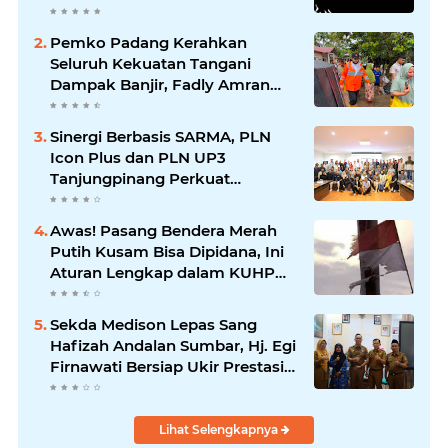
Mengikuti
Pemko Padang Kerahkan
Seluruh Kekuatan Tangani
Dampak Banjir, Fadly Amran
Desak Percepatan Proyek
Pengendalian Bencana
Sinergi Berbasis SARMA, PLN
Icon Plus dan PLN UP3
Tanjungpinang Perkuat
Kolaborasi Strategis
Awas! Pasang Bendera Merah
Putih Kusam Bisa Dipidana, Ini
Aturan Lengkap dalam KUHP
Baru
Sekda Medison Lepas Sang
Hafizah Andalan Sumbar, Hj. Egi
Firnawati Bersiap Ukir Prestasi
di MTQ KORPRI Nasional 2026
Lihat Selengkapnya