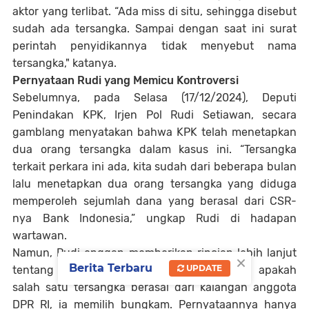
aktor yang terlibat. “Ada miss di situ, sehingga disebut
sudah ada tersangka. Sampai dengan saat ini surat
perintah penyidikannya tidak menyebut nama
tersangka," katanya.
Pernyataan Rudi yang Memicu Kontroversi
Sebelumnya, pada Selasa (17/12/2024), Deputi
Penindakan KPK, Irjen Pol Rudi Setiawan, secara
gamblang menyatakan bahwa KPK telah menetapkan
dua orang tersangka dalam kasus ini. “Tersangka
terkait perkara ini ada, kita sudah dari beberapa bulan
lalu menetapkan dua orang tersangka yang diduga
memperoleh sejumlah dana yang berasal dari CSR-
nya Bank Indonesia,” ungkap Rudi di hadapan
wartawan.
Namun, Rudi enggan memberikan rincian lebih lanjut
×
Berita Terbaru
UPDATE
tentang identitas tersangka. Saat ditanya apakah
salah satu tersangka berasal dari kalangan anggota
DPR RI, ia memilih bungkam. Pernyataannya hanya