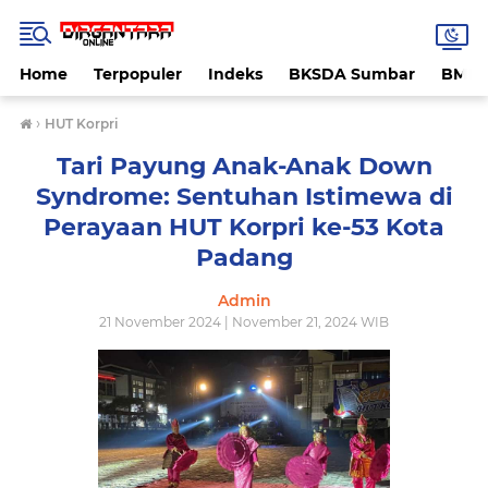
Home
Terpopuler
Indeks
BKSDA Sumbar
BMK
›
HUT Korpri
Tari Payung Anak-Anak Down
Syndrome: Sentuhan Istimewa di
Perayaan HUT Korpri ke-53 Kota
Padang
Admin
21 November 2024 | November 21, 2024 WIB