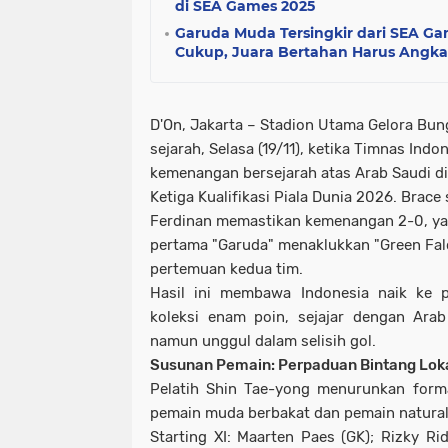
di SEA Games 2025
Garuda Muda Tersingkir dari SEA Ga
Cukup, Juara Bertahan Harus Angkat
D'On, Jakarta – Stadion Utama Gelora Bun
sejarah, Selasa (19/11), ketika Timnas Ind
kemenangan bersejarah atas Arab Saudi d
Ketiga Kualifikasi Piala Dunia 2026. Brace
Ferdinan memastikan kemenangan 2-0, ya
pertama "Garuda" menaklukkan "Green Fal
pertemuan kedua tim.
Hasil ini membawa Indonesia naik ke p
koleksi enam poin, sejajar dengan Arab
namun unggul dalam selisih gol.
Susunan Pemain: Perpaduan Bintang Loka
Pelatih Shin Tae-yong menurunkan form
pemain muda berbakat dan pemain naturali
Starting XI: Maarten Paes (GK); Rizky Ri