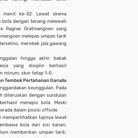
i menit ke-32. Lewat skema
a bola dengan tenang melewati
ke Ragnar Oratmangoen yang
atmangoen melepas umpan tarik
arselino, merobek jala gawang
inggalan hingga akhir babak
sia yang disiplin berhasil
n minum, skor tetap 1-0.
dan Tembok Pertahanan Garuda
menggandakan keunggulan. Pada
h diteruskan dengan sundulan
erhasil menepis bola. Meski
erada dalam posisi offside.
 memperlihatkan tajinya lewat
embawa bola dari sisi kanan,
elum memberikan umpan tarik.