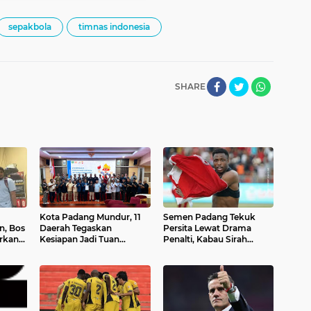
sepakbola
timnas indonesia
SHARE
Kota Padang Mundur, 11
Semen Padang Tekuk
n, Bos
Daerah Tegaskan
Persita Lewat Drama
orkan
Kesiapan Jadi Tuan
Penalti, Kabau Sirah
Rumah Porprov XVI
Amankan Tiga Poin
Sumbar 2026
Krusial