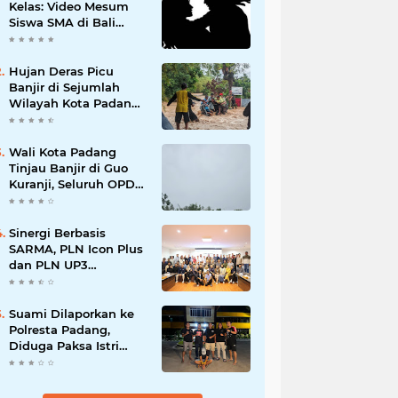
Kelas: Video Mesum
Siswa SMA di Bali
Viral, Hukuman dan
Penyesalan yang
Mengikuti
Hujan Deras Picu
Banjir di Sejumlah
Wilayah Kota Padang,
Warga Dievakuasi dan
Diminta Waspada
Banjir Susulan
Wali Kota Padang
Tinjau Banjir di Guo
Kuranji, Seluruh OPD
Disiagakan dan
Evakuasi Warga
Dipercepat
Sinergi Berbasis
SARMA, PLN Icon Plus
dan PLN UP3
Tanjungpinang
Perkuat Kolaborasi
Strategis
Suami Dilaporkan ke
Polresta Padang,
Diduga Paksa Istri
Layani Pria Lain
hingga Berulang Kali