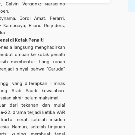
, Calvin Verdonk; Marselino
goen.
ynama, Jordi Amat, Ferarri,
 Kambuaya, Eliano Reijnders,
ka.
nsi di Kotak Penalti
donesia langsung menghadirkan
ambut umpan ke kotak penalti
asih membentur tiang kanan
enjadi sinyal bahwa "Garuda"
inggi yang diterapkan Timnas
kang Arab Saudi kewalahan.
saian akhir belum maksimal.
luar dari tekanan dan mulai
-22, drama terjadi ketika VAR
kartu merah setelah insiden
esia. Namun, setelah tinjauan
kartu kuning, membuat tensi