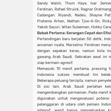
Sandy Walsh, Thom Haye, Ivar Jenner
Ferdinan, Rafael Struick, Ragnar Oratman
Cadangan: Riyandi, Nadeo, Shayne Patt
Pratama Arhan, Nathan Tjoe-A-On, Ricky
Yakob Sayuri, Witan Sulaeman, Hokky Cara
Babak Pertama: Serangan Cepat dan Efisie
Pertandingan baru berjalan 50 detik, In
ancaman nyata. Marselino Ferdinan meny
dengan sepakan keras, namun bola m
gawang Arab Saudi. Gebrakan awal ini m
siap bermain agresif.
Memasuki 10 menit pertama, pressing t
Indonesia sukses membuat lini bela
Beberapa peluang tercipta, namun penyele
Di sisi lain, Arab Saudi perlahan ke
mengembangkan permainan. Pada menit ke
digunakan untuk mengevaluasi potensi 
pelanggaran di udara oleh pemain Indon
intensif, wasit hanya mengeluarkan 