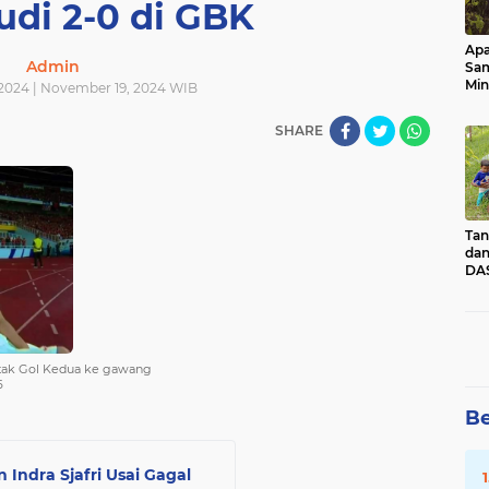
udi 2-0 di GBK
Apa
Admin
Sa
Min
2024 | November 19, 2024 WIB
Pen
dan
SHARE
Tan
dan
DAS
Kec
Pad
Sum
etak Gol Kedua ke gawang
6
Be
 Indra Sjafri Usai Gagal