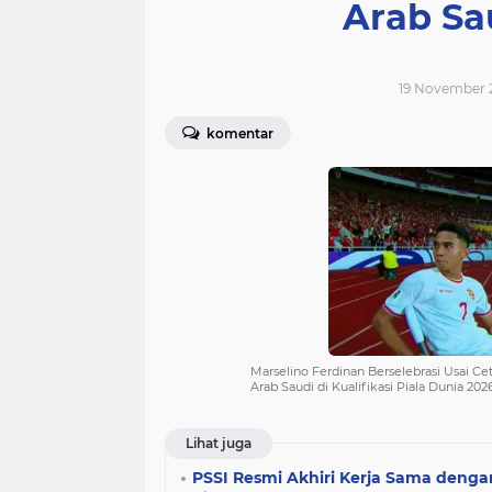
Arab Sa
19 November 
komentar
Marselino Ferdinan Berselebrasi Usai C
Arab Saudi di Kualifikasi Piala Dunia 202
Lihat juga
PSSI Resmi Akhiri Kerja Sama dengan