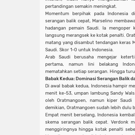
pertandingan semakin meningkat.
Momentum berpihak pada Indonesia d
serangan balik cepat, Marselino membaw
hadangan pemain Saudi. Ia mengoper 
langsung merangsek ke kotak penalti. Or
matang yang disambut tendangan keras M
Saudi. Skor 1-0 untuk Indonesia.
Arab Saudi berusaha mengejar ketert
pertama, namun lini belakang Indone
mematahkan setiap serangan. Hingga turu
Babak Kedua: Dominasi Serangan Balik 
Di awal babak kedua, Indonesia hampir 
menit ke-53, umpan lambung Sandy Wals
oleh Oratmangoen, namun kiper Saudi b
demikian, Oratmangoen sudah lebih dulu b
Empat menit berselang, Indonesia kembali
skema serangan balik cepat. Verdonk m
menggiringnya hingga kotak penalti seb