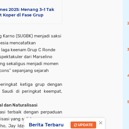
mes 2025: Menang 3–1 Tak
 Koper di Fase Grup
g Karno (SUGBK) menjadi saksi
onesia mencatatkan
i laga keenam Grup C Ronde
 spektakuler dari Marselino
ng sekaligus menjadi momen
cons" sepanjang sejarah
eringkat ketiga grup dengan
 Saudi di peringkat keempat,
l dan Naturalisasi
asi terbaik dengan perpaduan
sasi yang solid:
×
Berita Terbaru
UPDATE
dho, Jay Idzes, Justin Hubner;