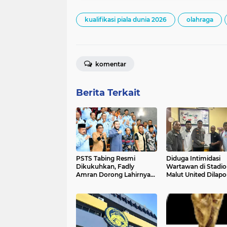
kualifikasi piala dunia 2026
olahraga
komentar
Berita Terkait
PSTS Tabing Resmi
Diduga Intimidasi
Dikukuhkan, Fadly
Wartawan di Stadio
Amran Dorong Lahirnya
Malut United Dilap
Talenta Sepak Bola Baru
ke Polisi
dari Padang