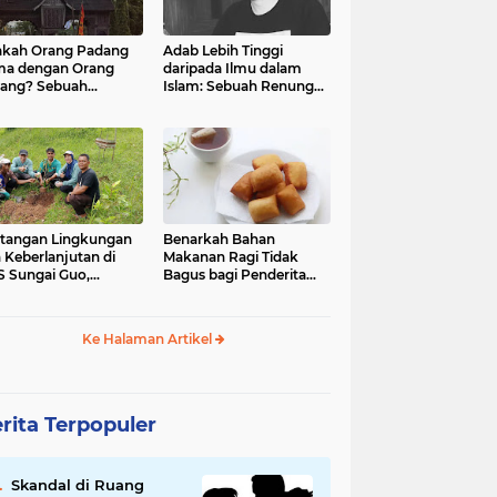
kah Orang Padang
Adab Lebih Tinggi
ma dengan Orang
daripada Ilmu dalam
ang? Sebuah
Islam: Sebuah Renungan
jelajahan Budaya
Mendalam
 Identitas
tangan Lingkungan
Benarkah Bahan
 Keberlanjutan di
Makanan Ragi Tidak
 Sungai Guo,
Bagus bagi Penderita
amatan Kuranji Kota
Asam Lambung?
ang, Propinsi
atera Barat
Ke Halaman Artikel
rita Terpopuler
Skandal di Ruang