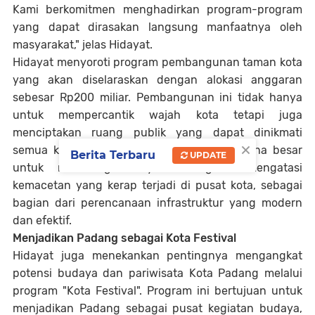
Kami berkomitmen menghadirkan program-program
yang dapat dirasakan langsung manfaatnya oleh
masyarakat," jelas Hidayat.
Hidayat menyoroti program pembangunan taman kota
yang akan diselaraskan dengan alokasi anggaran
sebesar Rp200 miliar. Pembangunan ini tidak hanya
untuk mempercantik wajah kota tetapi juga
menciptakan ruang publik yang dapat dinikmati
×
semua kalangan. Selain itu, terdapat rencana besar
Berita Terbaru
UPDATE
untuk membangun fly over guna mengatasi
kemacetan yang kerap terjadi di pusat kota, sebagai
bagian dari perencanaan infrastruktur yang modern
dan efektif.
Menjadikan Padang sebagai Kota Festival
Hidayat juga menekankan pentingnya mengangkat
potensi budaya dan pariwisata Kota Padang melalui
program "Kota Festival". Program ini bertujuan untuk
menjadikan Padang sebagai pusat kegiatan budaya,