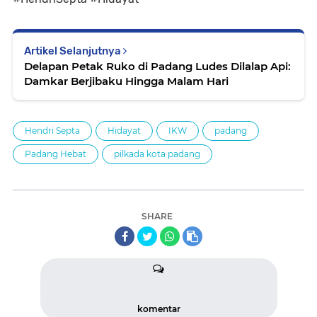
Artikel Selanjutnya
Delapan Petak Ruko di Padang Ludes Dilalap Api:
Damkar Berjibaku Hingga Malam Hari
Hendri Septa
Hidayat
IKW
padang
Padang Hebat
pilkada kota padang
SHARE
komentar