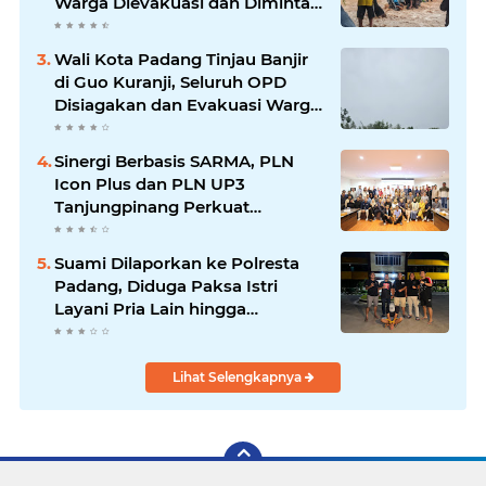
Warga Dievakuasi dan Diminta
Waspada Banjir Susulan
Wali Kota Padang Tinjau Banjir
di Guo Kuranji, Seluruh OPD
Disiagakan dan Evakuasi Warga
Dipercepat
Sinergi Berbasis SARMA, PLN
Icon Plus dan PLN UP3
Tanjungpinang Perkuat
Kolaborasi Strategis
Suami Dilaporkan ke Polresta
Padang, Diduga Paksa Istri
Layani Pria Lain hingga
Berulang Kali
Lihat Selengkapnya