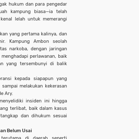
gak hukum dan para pengedar
buah kampung biasa—ia telah
 kenal lelah untuk memerangi
kan yang pertama kalinya, dan
hir. Kampung Ambon seolah
tas narkoba, dengan jaringan
p menghadapi perlawanan, baik
n yang tersembunyi di balik
eransi kepada siapapun yang
gi sampai melakukan kekerasan
e Ary.
enyelidiki insiden ini hingga
ng terlibat, baik dalam kasus
itangkap dan dihukum sesuai
gan Belum Usai
terutama di daerah seperti