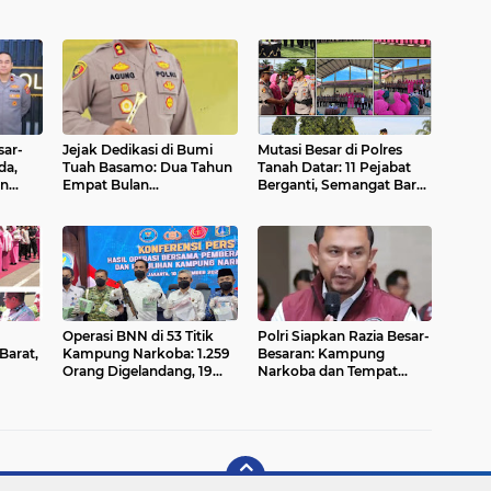
sar-
Jejak Dedikasi di Bumi
Mutasi Besar di Polres
da,
Tuah Basamo: Dua Tahun
Tanah Datar: 11 Pejabat
an
Empat Bulan
Berganti, Semangat Baru
Daftar
Transformasi AKBP
Digeber
asi
Agung Tribawanto di
Pasaman Barat
Operasi BNN di 53 Titik
Polri Siapkan Razia Besar-
Barat,
Kampung Narkoba: 1.259
Besaran: Kampung
Orang Digelandang, 19
Narkoba dan Tempat
Senjata Api dan Uang
Hiburan Malam Jadi
rah
Miliaran Disita
Sasaran Jelang Tahun
Baru