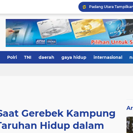
Polri
TNI
daerah
gaya hidup
internasional
n
Ar
k Saat Gerebek Kampung
Taruhan Hidup dalam