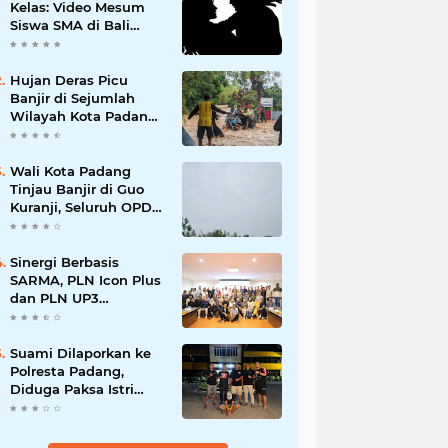
Kelas: Video Mesum
Siswa SMA di Bali
Viral, Hukuman dan
Penyesalan yang
Mengikuti
Hujan Deras Picu
Banjir di Sejumlah
Wilayah Kota Padang,
Warga Dievakuasi dan
Diminta Waspada
Banjir Susulan
Wali Kota Padang
Tinjau Banjir di Guo
Kuranji, Seluruh OPD
Disiagakan dan
Evakuasi Warga
Dipercepat
Sinergi Berbasis
SARMA, PLN Icon Plus
dan PLN UP3
Tanjungpinang
Perkuat Kolaborasi
Strategis
Suami Dilaporkan ke
Polresta Padang,
Diduga Paksa Istri
Layani Pria Lain
hingga Berulang Kali