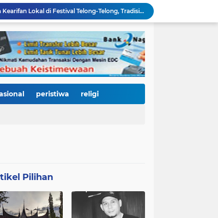
Padang Utara Tampilkan Kearifan Lokal di Festival Telong-Telong, Tradisi Malamang dan Potensi Seafood Curi Perhatian Ribuan Pengunjung
HJK Padang ke-357 Berubah Jadi Gerakan Kemanusiaan, Pemko Hadirkan "Road to Gastronomy Charity" untuk Bantu Korban Banjir
Dua Perwira Polresta Banda Aceh Dikabarkan Diamankan Mabes Polri, Dugaan Narkoba hingga Penyalahgunaan Wewenang Masih Menunggu Kepastian
Kurnia Nugraha Raih Indonesia Public Relations Top Leader 2026, Bukti Komitmen JNE Bangun Bisnis Berkelanjutan Lewat Komunikasi Berdampak
HJK Padang ke-357 Jadi Titik Balik Pendidikan, Pemko Padang Gandeng Universiti Kuala Lumpur Buka Jalan Beasiswa dan Kampus Internasional
KRI Teluk Kendari-518 Bersandar di Teluk Bayur, Hadiah Istimewa HJK Padang ke-357: Warga Diajak Naik Kapal Perang Gratis
International Symposium Kota Tua Padang Gaungkan Kolaborasi Dunia, Fadly Amran Ajak Selamatkan Batang Arau dan Wujudkan Pariwisata Berkelanjutan
2.334 Peserta Padati Auditorium UNP, Fadly Amran Ajak Dunia Pendidikan Bersatu Wujudkan 'Padang Juara' Berdaya Saing Global
asional
peristiwa
religi
3.000 Mahasiswa Baru UNP Ikuti Police Goes To Campus, Ditlantas Polda Sumbar Tanamkan Budaya Tertib Berlalu Lintas Sejak Hari Pertama Kuliah
Pascabanjir, PUPR Kota Padang Gerak Cepat Pulihkan Irigasi Pertanian di Kuranji dan Pauh, Pasokan Air Sawah Jadi Prioritas
tikel Pilihan