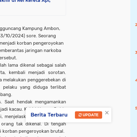
khir di Rel Kereta Api,
mengguncang Kampung Ambon,
13/10/2024) sore. Seorang
 menjadi korban pengeroyokan
emberantas jaringan narkoba
ersebut.
ah lama dikenal sebagai salah
ta, kembali menjadi sorotan.
ya melakukan penggerebekan di
pelaku yang diduga terlibat
mbang.
us. Saat hendak mengamankan
×
njadi kacau. Kabid Humas Polda
Berita Terbaru
UPDATE
i, menjelaskan bahwa anggota
 orang tak dikenal. Di tengah
i korban pengeroyokan brutal.