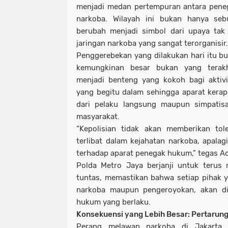
menjadi medan pertempuran antara pene
narkoba. Wilayah ini bukan hanya se
berubah menjadi simbol dari upaya tak
jaringan narkoba yang sangat terorganisir.
Penggerebekan yang dilakukan hari itu bu
kemungkinan besar bukan yang terak
menjadi benteng yang kokoh bagi aktivi
yang begitu dalam sehingga aparat kera
dari pelaku langsung maupun simpatisa
masyarakat.
“Kepolisian tidak akan memberikan tol
terlibat dalam kejahatan narkoba, apala
terhadap aparat penegak hukum,” tegas Ad
Polda Metro Jaya berjanji untuk terus m
tuntas, memastikan bahwa setiap pihak ya
narkoba maupun pengeroyokan, akan d
hukum yang berlaku.
Konsekuensi yang Lebih Besar: Pertarun
Perang melawan narkoba di Jakarta, 