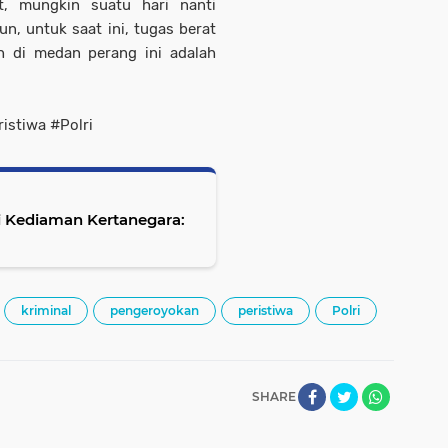
t, mungkin suatu hari nanti
n, untuk saat ini, tugas berat
h di medan perang ini adalah
stiwa #Polri
i Kediaman Kertanegara:
kriminal
pengeroyokan
peristiwa
Polri
SHARE