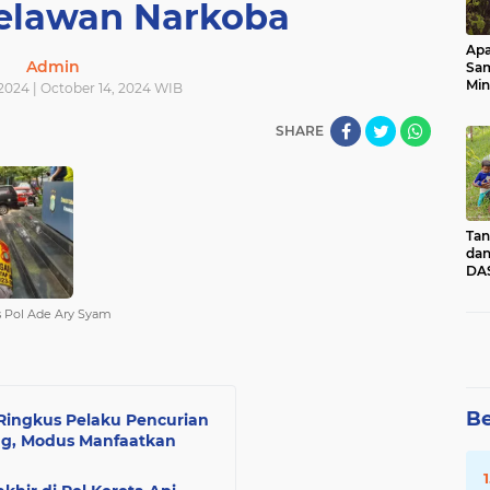
elawan Narkoba
Apa
Admin
Sa
Min
2024 | October 14, 2024 WIB
Pen
dan
SHARE
Tan
dan
DAS
Kec
Pad
 Pol Ade Ary Syam
Sum
Be
Ringkus Pelaku Pencurian
ng, Modus Manfaatkan