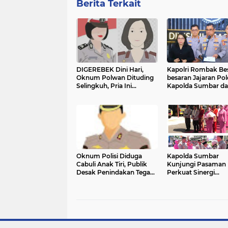
Berita Terkait
DIGEREBEK Dini Hari,
Kapolri Rombak Be
Oknum Polwan Dituding
besaran Jajaran Pol
Selingkuh, Pria Ini
Kapolda Sumbar d
Mengaku Sudah Tiga Kali
Jabar Berganti: Ini 
Berhubungan Intim
Pejabat yang Dimut
Oknum Polisi Diduga
Kapolda Sumbar
Cabuli Anak Tiri, Publik
Kunjungi Pasaman 
Desak Penindakan Tegas
Perkuat Sinergi
di Polres Agam
Keamanan dan
Pembangunan Dae