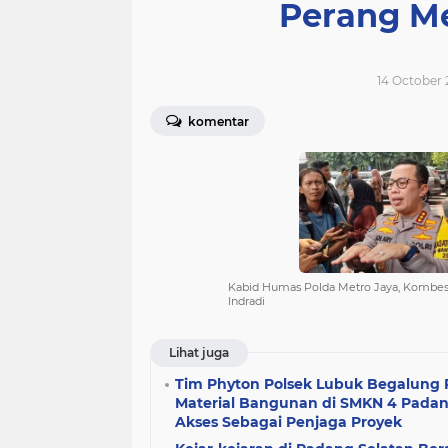
Perang M
14 October 
komentar
Kabid Humas Polda Metro Jaya, Kombes
Indradi
Lihat juga
Tim Phyton Polsek Lubuk Begalung 
Material Bangunan di SMKN 4 Pada
Akses Sebagai Penjaga Proyek