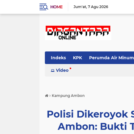
HOME
Jum'at
7 Agu 2026
Indeks
KPK
Perumda Air Minum
Video
›
Kampung Ambon
Polisi Dikeroyo
Ambon: Bukti 