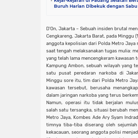
Kejar-kejaran di Padang Selatan Bera
Buruh Harian Dibekuk dengan Sabu
D'On, Jakarta – Sebuah insiden brutal 
Cengkareng, Jakarta Barat, pada Minggu (
anggota kepolisian dari Polda Metro Jaya
saat tengah melaksanakan tugas mulia: m
yang telah lama mencengkeram kawasan t
Kampung Ambon, sebuah wilayah yang tel
satu pusat peredaran narkoba di Jakar
Minggu sore itu, tim dari Polda Metro Ja
kawasan tersebut, berusaha menangkap 
dalam jaringan narkoba yang terus berke
Namun, operasi itu tidak berjalan mul
salah satu tersangka, situasi berubah me
Metro Jaya, Kombes Ade Ary Syam Indrad
timnya tiba-tiba diserang oleh sejumlah
kekacauan, seorang anggota polisi menjad