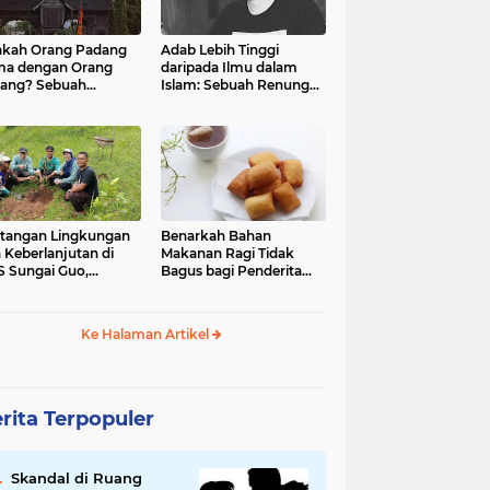
kah Orang Padang
Adab Lebih Tinggi
ma dengan Orang
daripada Ilmu dalam
ang? Sebuah
Islam: Sebuah Renungan
jelajahan Budaya
Mendalam
 Identitas
tangan Lingkungan
Benarkah Bahan
 Keberlanjutan di
Makanan Ragi Tidak
 Sungai Guo,
Bagus bagi Penderita
amatan Kuranji Kota
Asam Lambung?
ang, Propinsi
atera Barat
Ke Halaman Artikel
rita Terpopuler
Skandal di Ruang