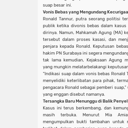
suap besar ini.
Vonis Bebas yang Mengundang Kecuriga
Ronald Tannur, putra seorang politisi 
publik ketika divonis bebas dalam kasu
dirinya. Namun, Mahkamah Agung (MA) k
tersebut dalam proses kasasi, dan men
penjara kepada Ronald. Keputusan bebas
hakim PN Surabaya ini segera mengundang
tak lama kemudian, Kejaksaan Agung mu
yang mungkin melatarbelakangi keputusan 
“Indikasi suap dalam vonis bebas Ronald 
menyelidiki keterlibatan para pihak, ter
pengacara Ronald sebagai pemberi suap,” 
yang enggan disebut namanya.
Tersangka Baru Menunggu di Balik Penyel
Kasus ini terus berkembang, dan kemun
masih terbuka. Menurut Mia Amiat
mengumpulkan bukti tambahan untuk 