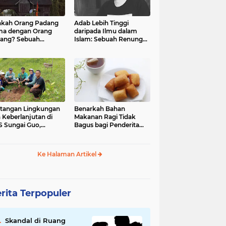
kah Orang Padang
Adab Lebih Tinggi
ma dengan Orang
daripada Ilmu dalam
ang? Sebuah
Islam: Sebuah Renungan
jelajahan Budaya
Mendalam
 Identitas
tangan Lingkungan
Benarkah Bahan
 Keberlanjutan di
Makanan Ragi Tidak
 Sungai Guo,
Bagus bagi Penderita
amatan Kuranji Kota
Asam Lambung?
ang, Propinsi
atera Barat
Ke Halaman Artikel
rita Terpopuler
Skandal di Ruang