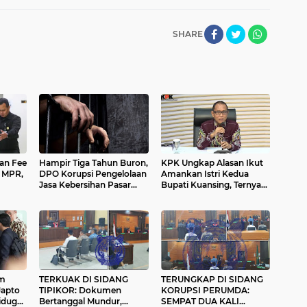
SHARE
an Fee
Hampir Tiga Tahun Buron,
KPK Ungkap Alasan Ikut
i MPR,
DPO Korupsi Pengelolaan
Amankan Istri Kedua
Jasa Kebersihan Pasar
Bupati Kuansing, Ternyata
nta
Atas Bukittinggi Akhirnya
Terkait Mobil Mewah yang
an
Ditangkap di Serpong
Diduga Jadi Barang Bukti
Suap
um
TERKUAK DI SIDANG
TERUNGKAP DI SIDANG
Japto
TIPIKOR: Dokumen
KORUPSI PERUMDA:
iduga
Bertanggal Mundur,
SEMPAT DUA KALI