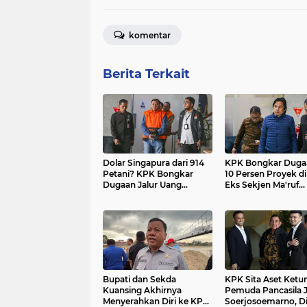
komentar
Berita Terkait
Dolar Singapura dari 914
KPK Bongkar Duga
Petani? KPK Bongkar
10 Persen Proyek d
Dugaan Jalur Uang
Eks Sekjen Ma'ruf
Menuju Menteri
Cahyono Diduga Mi
Kehutanan, Izin 1.828
Setoran dari Rekan
Hektare Jadi Panggung
Permainan Kekuasaan
Bupati dan Sekda
KPK Sita Aset Ket
Kuansing Akhirnya
Pemuda Pancasila 
Menyerahkan Diri ke KPK,
Soerjosoemarno, D