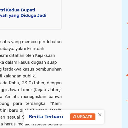
tri Kedua Bupati
ewah yang Diduga Jadi
amatis yang memicu perdebatan
rabaya, yakni Erintuah
smi ditahan oleh Kejaksaan
gka dalam kasus dugaan suap
ang terdakwa kasus pembunuhan
 kalangan publik.
pada Rabu, 23 Oktober, dengan
gi Jawa Timur (Kejati Jatim).
ia Amiati, menegaskan bahwa
pung para tersangka. “Kami
t ini baru diisi 43 orang. Masih
×
Berita Terbaru
dan sesuai SOP kami, sebelum
UPDATE
 harus melalui isolasi selama