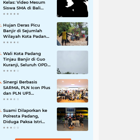
Kelas: Video Mesum
Siswa SMA di Bali
Viral, Hukuman dan
Penyesalan yang
Mengikuti
Hujan Deras Picu
Banjir di Sejumlah
Wilayah Kota Padang,
Warga Dievakuasi dan
Diminta Waspada
Banjir Susulan
Wali Kota Padang
Tinjau Banjir di Guo
Kuranji, Seluruh OPD
Disiagakan dan
Evakuasi Warga
Dipercepat
Sinergi Berbasis
SARMA, PLN Icon Plus
dan PLN UP3
Tanjungpinang
Perkuat Kolaborasi
Strategis
Suami Dilaporkan ke
Polresta Padang,
Diduga Paksa Istri
Layani Pria Lain
hingga Berulang Kali