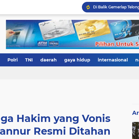
Polri
TNI
daerah
gaya hidup
internasional
n
Ar
Tiga Hakim yang Vonis
Tannur Resmi Ditahan