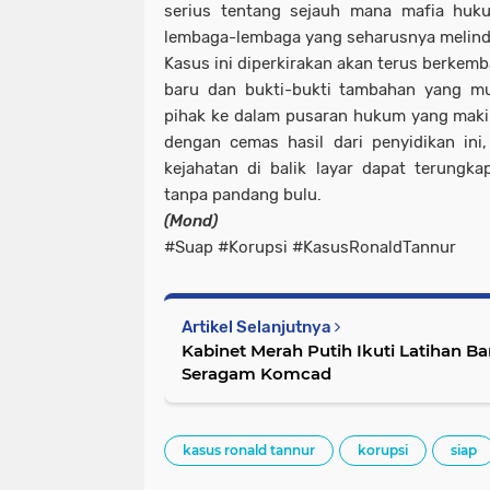
serius tentang sejauh mana mafia hu
lembaga-lembaga yang seharusnya melindu
Kasus ini diperkirakan akan terus berkem
baru dan bukti-bukti tambahan yang mu
pihak ke dalam pusaran hukum yang maki
dengan cemas hasil dari penyidikan ini
kejahatan di balik layar dapat terungk
tanpa pandang bulu.
(Mond)
#Suap #Korupsi #KasusRonaldTannur
Artikel Selanjutnya
Kabinet Merah Putih Ikuti Latihan Ba
Seragam Komcad
kasus ronald tannur
korupsi
siap