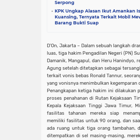
Serpong
KPK Ungkap Alasan Ikut Amankan Is
Kuansing, Ternyata Terkait Mobil M
Barang Bukti Suap
D'On, Jakarta – Dalam sebuah langkah dr
luas, tiga hakim Pengadilan Negeri (PN) Su
Damanik, Mangapul, dan Heru Hanindyo, re
Agung setelah ditetapkan sebagai tersan
terkait vonis bebas Ronald Tannur, seor
yang vonisnya menimbulkan kegemparan di
Penangkapan ketiga hakim ini dilakukan 
proses penahanan di Rutan Kejaksaan Ting
Kepala Kejaksaan Tinggi Jawa Timur, M
fasilitas tahanan mereka siap menam
memiliki fasilitas untuk 90 orang, dan saa
ada ruang untuk tiga orang tambahan, 
ditempatkan di sel masing-masing, mereka