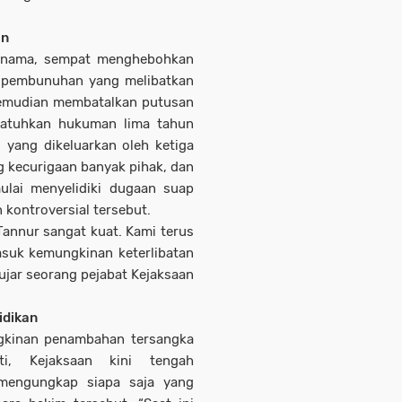
an
ternama, sempat menghebohkan
s pembunuhan yang melibatkan
emudian membatalkan putusan
jatuhkan hukuman lima tahun
 yang dikeluarkan oleh ketiga
 kecurigaan banyak pihak, dan
lai menyelidiki dugaan suap
kontroversial tersebut.
Tannur sangat kuat. Kami terus
masuk kemungkinan keterlibatan
ujar seorang pejabat Kejaksaan
idikan
gkinan penambahan tersangka
i, Kejaksaan kini tengah
mengungkap siapa saja yang