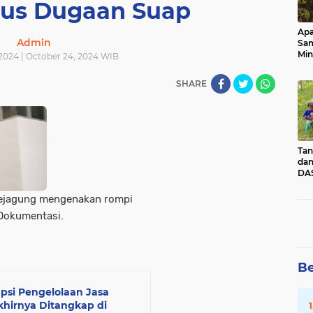
us Dugaan Suap
Apa
Admin
Sa
Min
2024 | October 24, 2024 WIB
Pen
dan
SHARE
Tan
dan
DAS
Kec
Pad
Kejagung mengenakan rompi
Sum
 Dokumentasi.
Be
psi Pengelolaan Jasa
khirnya Ditangkap di