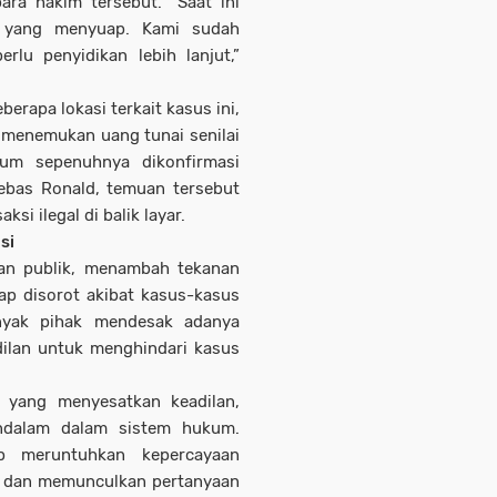
ara hakim tersebut. “Saat ini
 yang menyuap. Kami sudah
rlu penyidikan lebih lanjut,”
erapa lokasi terkait kasus ini,
 menemukan uang tunai senilai
lum sepenuhnya dikonfirmasi
bebas Ronald, temuan tersebut
i ilegal di balik layar.
si
tan publik, menambah tekanan
ap disorot akibat kasus-kasus
nyak pihak mendesak adanya
dilan untuk menghindari kasus
 yang menyesatkan keadilan,
ndalam dalam sistem hukum.
p meruntuhkan kepercayaan
n, dan memunculkan pertanyaan