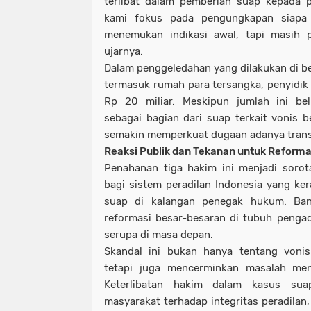
terlibat dalam pemberian suap kepada p
kami fokus pada pengungkapan siapa
menemukan indikasi awal, tapi masih pe
ujarnya.
Dalam penggeledahan yang dilakukan di beb
termasuk rumah para tersangka, penyidik
Rp 20 miliar. Meskipun jumlah ini be
sebagai bagian dari suap terkait vonis 
semakin memperkuat dugaan adanya transaks
Reaksi Publik dan Tekanan untuk Reforma
Penahanan tiga hakim ini menjadi soro
bagi sistem peradilan Indonesia yang ker
suap di kalangan penegak hukum. Ba
reformasi besar-besaran di tubuh penga
serupa di masa depan.
Skandal ini bukan hanya tentang vonis
tetapi juga mencerminkan masalah me
Keterlibatan hakim dalam kasus sua
masyarakat terhadap integritas peradila