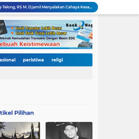
Di Balik Gemerlap Telong-Telong, RS M. Djamil Menyalakan Cahaya Kesadaran Kesehatan untuk Warga Padang
Pascabanjir, PUPR Kota Padang Gerak Cepat Pulihkan Irigasi Pertanian di Kuranji dan Pauh, Pasokan Air Sawah Jadi Prioritas
Padang Utara Tampilkan Kearifan Lokal di Festival Telong-Telong, Tradisi Malamang dan Potensi Seafood Curi Perhatian Ribuan Pengunjung
HJK Padang ke-357 Berubah Jadi Gerakan Kemanusiaan, Pemko Hadirkan "Road to Gastronomy Charity" untuk Bantu Korban Banjir
Dua Perwira Polresta Banda Aceh Dikabarkan Diamankan Mabes Polri, Dugaan Narkoba hingga Penyalahgunaan Wewenang Masih Menunggu Kepastian
Kurnia Nugraha Raih Indonesia Public Relations Top Leader 2026, Bukti Komitmen JNE Bangun Bisnis Berkelanjutan Lewat Komunikasi Berdampak
HJK Padang ke-357 Jadi Titik Balik Pendidikan, Pemko Padang Gandeng Universiti Kuala Lumpur Buka Jalan Beasiswa dan Kampus Internasional
KRI Teluk Kendari-518 Bersandar di Teluk Bayur, Hadiah Istimewa HJK Padang ke-357: Warga Diajak Naik Kapal Perang Gratis
asional
peristiwa
religi
International Symposium Kota Tua Padang Gaungkan Kolaborasi Dunia, Fadly Amran Ajak Selamatkan Batang Arau dan Wujudkan Pariwisata Berkelanjutan
Perkuat Tata Kelola Rumah Sakit Daerah, RS M. Djamil Dampingi RSUD dr. Sadikin Pariaman Wujudkan Layanan Kesehatan Berkualitas
tikel Pilihan