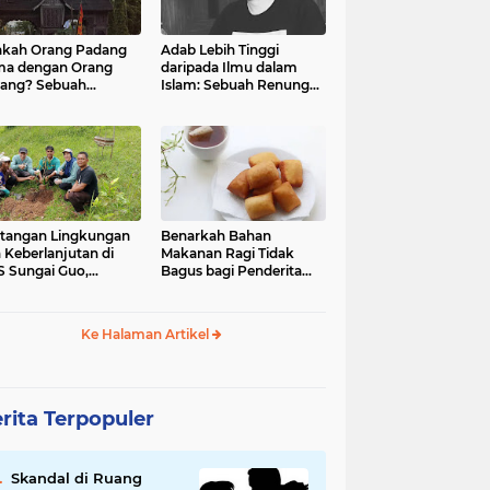
kah Orang Padang
Adab Lebih Tinggi
ma dengan Orang
daripada Ilmu dalam
ang? Sebuah
Islam: Sebuah Renungan
jelajahan Budaya
Mendalam
 Identitas
tangan Lingkungan
Benarkah Bahan
 Keberlanjutan di
Makanan Ragi Tidak
 Sungai Guo,
Bagus bagi Penderita
amatan Kuranji Kota
Asam Lambung?
ang, Propinsi
atera Barat
Ke Halaman Artikel
rita Terpopuler
Skandal di Ruang