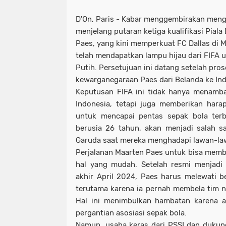
D'On, Paris - Kabar menggembirakan meng
menjelang putaran ketiga kualifikasi Piala
Paes, yang kini memperkuat FC Dallas di M
telah mendapatkan lampu hijau dari FIFA
Putih. Persetujuan ini datang setelah pro
kewarganegaraan Paes dari Belanda ke Ind
Keputusan FIFA ini tidak hanya menamba
Indonesia, tetapi juga memberikan har
untuk mencapai pentas sepak bola terb
berusia 26 tahun, akan menjadi salah s
Garuda saat mereka menghadapi lawan-law
Perjalanan Maarten Paes untuk bisa memb
hal yang mudah. Setelah resmi menjadi
akhir April 2024, Paes harus melewati b
terutama karena ia pernah membela tim nas
Hal ini menimbulkan hambatan karena at
pergantian asosiasi sepak bola.
Namun, usaha keras dari PSSI dan dukun