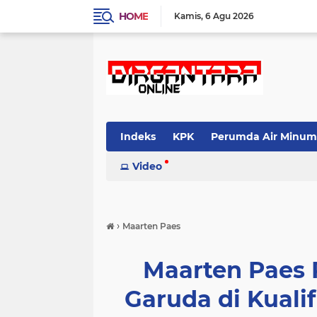
HOME
Kamis
6 Agu 2026
Indeks
KPK
Perumda Air Minum
Video
›
Maarten Paes
Maarten Paes
Garuda di Kualif