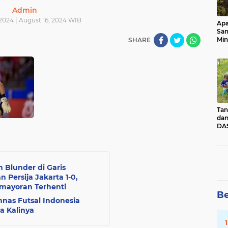
Admin
2024 | August 16, 2024 WIB
Apa
Sa
Min
SHARE
Pen
dan
Tan
dan
DAS
Kec
Pad
Sum
n Blunder di Garis
ersija Jakarta 1-0,
ayoran Terhenti
Be
imnas Futsal Indonesia
a Kalinya