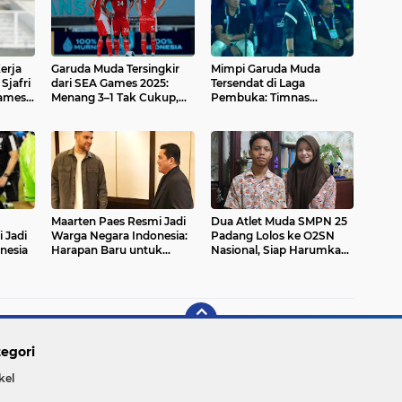
erja
Garuda Muda Tersingkir
Mimpi Garuda Muda
Sjafri
dari SEA Games 2025:
Tersendat di Laga
Games
Menang 3–1 Tak Cukup,
Pembuka: Timnas
Juara Bertahan Harus
Indonesia U-22 Tumbang
Angkat Koper di Fase
Dramatis dari Filipina di
Grup
SEA Games 2025
Maarten Paes Resmi Jadi
Dua Atlet Muda SMPN 25
 Jadi
Warga Negara Indonesia:
Padang Lolos ke O2SN
nesia
Harapan Baru untuk
Nasional, Siap Harumkan
Timnas Indonesia
Nama Sumatera Barat
egori
kel