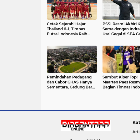
Cetak Sejarah! Hajar
PSSI Resmi Akhiri K
Thailand 6-1, Timnas
Sama dengan Indra 
Futsal Indonesia Raih
Usai Gagal di SEA 
Emas SEA Games untuk
2025
Pertama Kalinya
Pemindahan Pedagang
Sambut Kiper Top!
dan Cabor GHAS Hanya
Maarten Paes Resmi
Sementara, Gedung Baru
Bagian Timnas Indo
4 Lantai Siap Dibangun
Kat
Arti