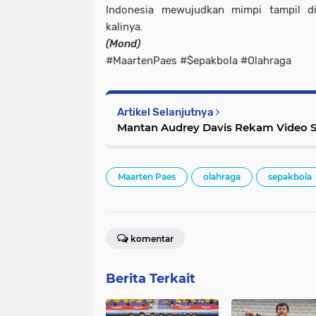
Indonesia mewujudkan mimpi tampil d
kalinya.
(Mond)
#MaartenPaes #$epakbola #Olahraga
Artikel Selanjutnya
Mantan Audrey Davis Rekam Video Sy
Maarten Paes
olahraga
sepakbola
komentar
Berita Terkait