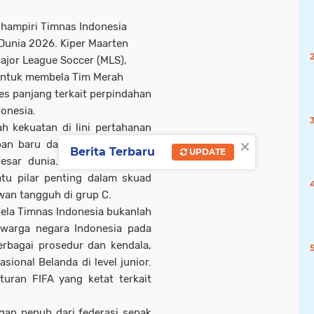
hampiri Timnas Indonesia
 Dunia 2026. Kiper Maarten
ajor League Soccer (MLS),
 untuk membela Tim Merah
ses panjang terkait perpindahan
onesia.
h kekuatan di lini pertahanan
×
apan baru dalam upaya mereka
Berita Terbaru
UPDATE
esar dunia. Paes, yang telah
atu pilar penting dalam skuad
an tangguh di grup C.
ela Timnas Indonesia bukanlah
 warga negara Indonesia pada
erbagai prosedur dan kendala,
ional Belanda di level junior.
uran FIFA yang ketat terkait
gan penuh dari federasi sepak