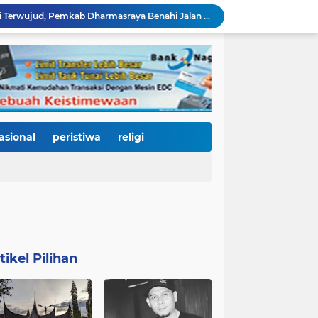
Janji Bupati Annisa Mulai Terwujud, Pemkab Dharmasraya Benahi Jalan Pulau Punjung–Kampung Surau Sepanjang 5,6 Kilometer
Sambut HJK ke-357, Pemko Padang dan Kodaeral II Satukan Kekuatan Bersihkan Batang Arau, Gelar Bakti Sosial hingga Donor Darah untuk Warga
Dirut Perumda AM Kota Padang Gandeng HKI dan BPJN Sumbar Cari Solusi Kekeruhan Air Baku Sungai Paraku
Wakil Wali Kota Padang Dampingi Komisi V DPR RI Tinjau Jembatan Kalawi, Harapan Baru Percepatan Pemulihan Pascabanjir
Dua Atlet Muda SMPN 25 Padang Lolos ke O2SN Nasional, Siap Harumkan Nama Sumatera Barat
3.000 Mahasiswa Baru UNP Ikuti Police Goes To Campus, Ditlantas Polda Sumbar Tanamkan Budaya Tertib Berlalu Lintas Sejak Hari Pertama Kuliah
Open Ship Kapal Teluk Kendari Diprediksi Diserbu Pengunjung, Trans Padang Ubah Rute Koridor 2 dan 4, Tarif Seluruh Koridor Cuma Rp1
Tak Gentar Medan Ekstrem, Tim Trisula Polres Solok Selatan Sisir Sungai Bangko, Police Line Dipasang di Lokasi Dugaan Tambang Emas Ilegal
asional
peristiwa
religi
Depan SMAN 2 Payakumbuh Jadi Lokasi Penangkapan, Satresnarkoba Amankan Terduga Penyalahguna Narkotika dengan Barang Bukti 12,58 Gram Ganja
Merah Putih Berkibar, 500 Bendera Dibagikan untuk Menyalakan Semangat Kemerdekaan di Dharmasraya
tikel Pilihan