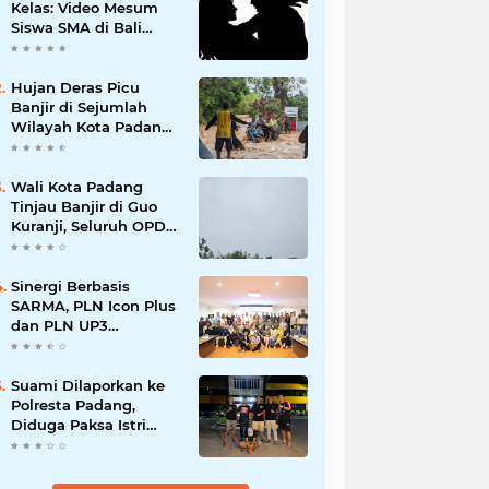
Kelas: Video Mesum
Siswa SMA di Bali
Viral, Hukuman dan
Penyesalan yang
Mengikuti
Hujan Deras Picu
Banjir di Sejumlah
Wilayah Kota Padang,
Warga Dievakuasi dan
Diminta Waspada
Banjir Susulan
Wali Kota Padang
Tinjau Banjir di Guo
Kuranji, Seluruh OPD
Disiagakan dan
Evakuasi Warga
Dipercepat
Sinergi Berbasis
SARMA, PLN Icon Plus
dan PLN UP3
Tanjungpinang
Perkuat Kolaborasi
Strategis
Suami Dilaporkan ke
Polresta Padang,
Diduga Paksa Istri
Layani Pria Lain
hingga Berulang Kali