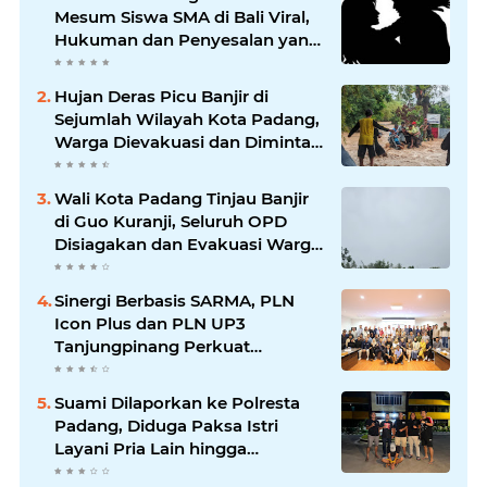
Mesum Siswa SMA di Bali Viral,
Hukuman dan Penyesalan yang
Mengikuti
Hujan Deras Picu Banjir di
Sejumlah Wilayah Kota Padang,
Warga Dievakuasi dan Diminta
Waspada Banjir Susulan
Wali Kota Padang Tinjau Banjir
di Guo Kuranji, Seluruh OPD
Disiagakan dan Evakuasi Warga
Dipercepat
Sinergi Berbasis SARMA, PLN
Icon Plus dan PLN UP3
Tanjungpinang Perkuat
Kolaborasi Strategis
Suami Dilaporkan ke Polresta
Padang, Diduga Paksa Istri
Layani Pria Lain hingga
Berulang Kali