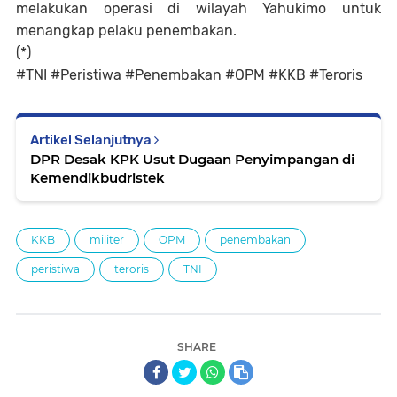
melakukan operasi di wilayah Yahukimo untuk
menangkap pelaku penembakan.
(*)
#TNI #Peristiwa #Penembakan #OPM #KKB #Teroris
Artikel Selanjutnya
DPR Desak KPK Usut Dugaan Penyimpangan di
Kemendikbudristek
KKB
militer
OPM
penembakan
peristiwa
teroris
TNI
SHARE