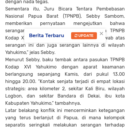
dengan nada tegas.
Sementara itu, Juru Bicara Tentara Pembebasan
Nasional Papua Barat (TPNPB), Sebby Sambom,
memberikan pernyataan mengejutkan bahwa
×
serangan tersebut diinisiasi oleh Panglima TPNPB
Berita Terbaru
UPDATE
Kodap XVI Yahukimo. “Kami bertanggung jawab atas
serangan ini dan juga serangan lainnya di wilayah
Yahukimo,” jelas Sebby.
Menurut Sebby, baku tembak antara pasukan TPNPB
Kodap XVI Yahukimo dengan aparat keamanan
berlangsung sepanjang Kamis, dari pukul 13.00
hingga 20.00. “Kontak senjata terjadi di empat lokasi
strategis: area kilometer 2, sekitar Kali Biru, wilayah
Logbon, dan sekitar Bandara di Dekai, ibu kota
Kabupaten Yahukimo,” tambahnya.
Latar belakang konflik ini mencerminkan ketegangan
yang terus berlanjut di Papua, di mana kelompok
separatis seringkali melakukan serangan terhadap