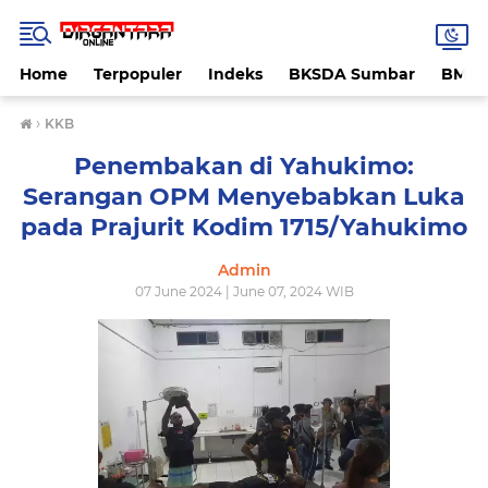
Home
Terpopuler
Indeks
BKSDA Sumbar
BMK
›
KKB
Penembakan di Yahukimo:
Serangan OPM Menyebabkan Luka
pada Prajurit Kodim 1715/Yahukimo
Admin
07 June 2024 | June 07, 2024 WIB