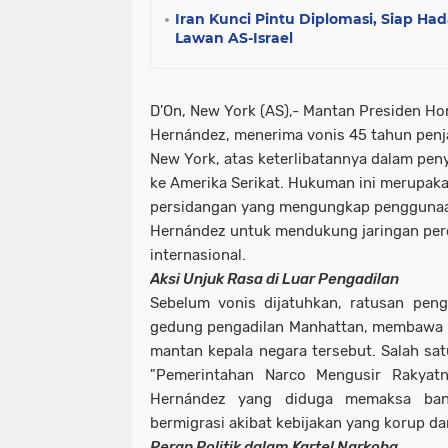
Iran Kunci Pintu Diplomasi, Siap Ha
Lawan AS-Israel
D'On, New York (AS),- Mantan Presiden Ho
Hernández, menerima vonis 45 tahun penja
New York, atas keterlibatannya dalam pen
ke Amerika Serikat. Hukuman ini merupakan
persidangan yang mengungkap penggunaan
Hernández untuk mendukung jaringan pe
internasional.
Aksi Unjuk Rasa di Luar Pengadilan
Sebelum vonis dijatuhkan, ratusan peng
gedung pengadilan Manhattan, membawa 
mantan kepala negara tersebut. Salah sat
"Pemerintahan Narco Mengusir Rakyatn
Hernández yang diduga memaksa ban
bermigrasi akibat kebijakan yang korup dan
Peran Politik dalam Kartel Narkoba