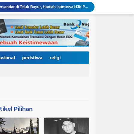
KRI Teluk Kendari-518 Bersandar di Teluk Bayur, Hadiah Istimewa HJK Padang ke-357: Warga Diajak Naik Kapal Perang Gratis
International Symposium Kota Tua Padang Gaungkan Kolaborasi Dunia, Fadly Amran Ajak Selamatkan Batang Arau dan Wujudkan Pariwisata Berkelanjutan
2.334 Peserta Padati Auditorium UNP, Fadly Amran Ajak Dunia Pendidikan Bersatu Wujudkan 'Padang Juara' Berdaya Saing Global
3.000 Mahasiswa Baru UNP Ikuti Police Goes To Campus, Ditlantas Polda Sumbar Tanamkan Budaya Tertib Berlalu Lintas Sejak Hari Pertama Kuliah
Open Ship Kapal Teluk Kendari Diprediksi Diserbu Pengunjung, Trans Padang Ubah Rute Koridor 2 dan 4, Tarif Seluruh Koridor Cuma Rp1
Tak Gentar Medan Ekstrem, Tim Trisula Polres Solok Selatan Sisir Sungai Bangko, Police Line Dipasang di Lokasi Dugaan Tambang Emas Ilegal
Depan SMAN 2 Payakumbuh Jadi Lokasi Penangkapan, Satresnarkoba Amankan Terduga Penyalahguna Narkotika dengan Barang Bukti 12,58 Gram Ganja
Merah Putih Berkibar, 500 Bendera Dibagikan untuk Menyalakan Semangat Kemerdekaan di Dharmasraya
asional
peristiwa
religi
Janji Bupati Annisa Mulai Terwujud, Pemkab Dharmasraya Benahi Jalan Pulau Punjung–Kampung Surau Sepanjang 5,6 Kilometer
HJK Padang ke-357 Jadi Titik Balik Pendidikan, Pemko Padang Gandeng Universiti Kuala Lumpur Buka Jalan Beasiswa dan Kampus Internasional
tikel Pilihan