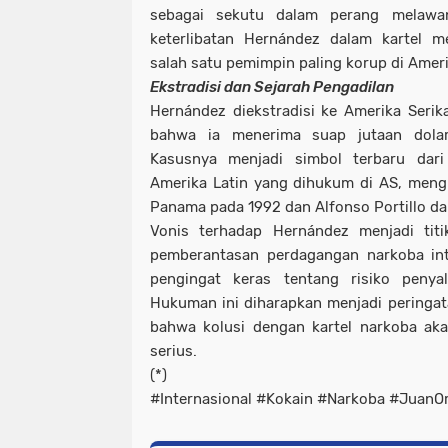
sebagai sekutu dalam perang melawa
keterlibatan Hernández dalam kartel m
salah satu pemimpin paling korup di Ameri
Ekstradisi dan Sejarah Pengadilan
Hernández diekstradisi ke Amerika Seri
bahwa ia menerima suap jutaan dolar
Kasusnya menjadi simbol terbaru dar
Amerika Latin yang dihukum di AS, mengik
Panama pada 1992 dan Alfonso Portillo da
Vonis terhadap Hernández menjadi titi
pemberantasan perdagangan narkoba inte
pengingat keras tentang risiko penyal
Hukuman ini diharapkan menjadi peringat
bahwa kolusi dengan kartel narkoba ak
serius.
(*)
#Internasional #Kokain #Narkoba #JuanO