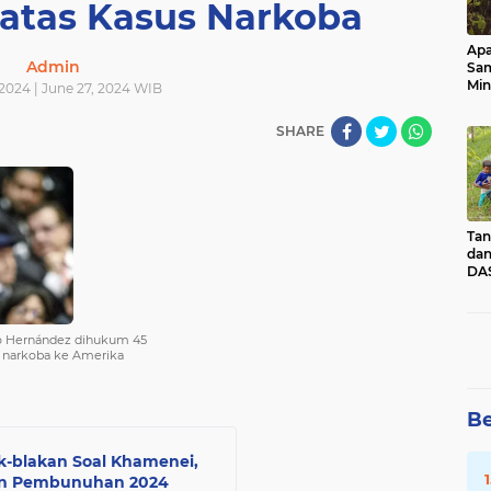
 atas Kasus Narkoba
Apa
Admin
Sa
Min
2024 | June 27, 2024 WIB
Pen
dan
SHARE
Tan
dan
DAS
Kec
Pad
Sum
o Hernández dihukum 45
n narkoba ke Amerika
Be
ak-blakan Soal Khamenei,
man Pembunuhan 2024