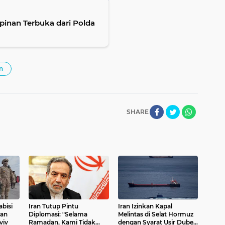
inan Terbuka dari Polda
n
SHARE
bisi
Iran Tutup Pintu
Iran Izinkan Kapal
ran
Diplomasi: "Selama
Melintas di Selat Hormuz
viv
Ramadan, Kami Tidak
dengan Syarat Usir Dubes