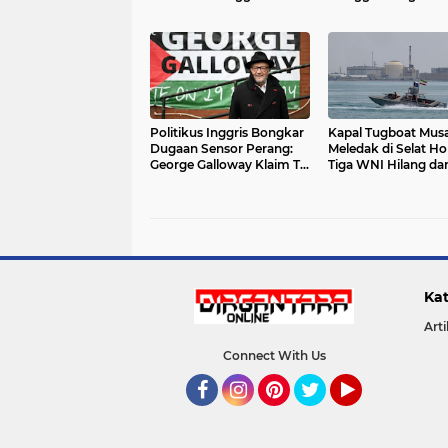
Sidang Isbat
Politikus Inggris Bongkar
Kapal Tugboat Musa
Dugaan Sensor Perang:
Meledak di Selat H
George Galloway Klaim Tel
Tiga WNI Hilang da
Aviv Hancur Parah
Masih Dicari
Kat
Arti
Connect With Us
Facebook
Instagram
Pinterest
Twitter
YouTube