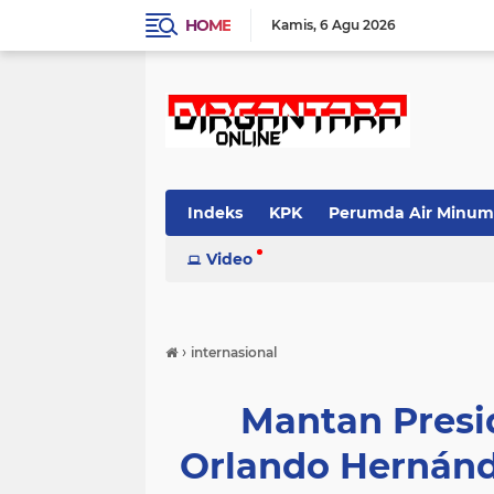
HOME
Kamis
6 Agu 2026
Indeks
KPK
Perumda Air Minum
Video
›
internasional
Mantan Presi
Orlando Hernán