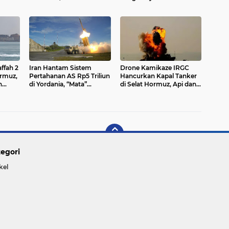
Berbicara dengan Setan
AS dan Israel
ffah 2
Iran Hantam Sistem
Drone Kamikaze IRGC
ormuz,
Pertahanan AS Rp5 Triliun
Hancurkan Kapal Tanker
n
di Yordania, “Mata”
di Selat Hormuz, Api dan
Pertahanan Rudal
Asap Hitam
Amerika di Timur Tengah
Membumbung
Lumpuh
egori
kel