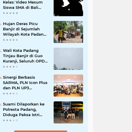
Kelas: Video Mesum
Siswa SMA di Bali
Viral, Hukuman dan
Penyesalan yang
Mengikuti
Hujan Deras Picu
Banjir di Sejumlah
Wilayah Kota Padang,
Warga Dievakuasi dan
Diminta Waspada
Banjir Susulan
Wali Kota Padang
Tinjau Banjir di Guo
Kuranji, Seluruh OPD
Disiagakan dan
Evakuasi Warga
Dipercepat
Sinergi Berbasis
SARMA, PLN Icon Plus
dan PLN UP3
Tanjungpinang
Perkuat Kolaborasi
Strategis
Suami Dilaporkan ke
Polresta Padang,
Diduga Paksa Istri
Layani Pria Lain
hingga Berulang Kali