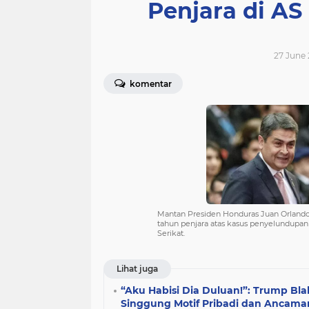
Penjara di AS
27 June 
komentar
Mantan Presiden Honduras Juan Orland
tahun penjara atas kasus penyelundupa
Serikat.
Lihat juga
“Aku Habisi Dia Duluan!”: Trump Bl
Singgung Motif Pribadi dan Anca