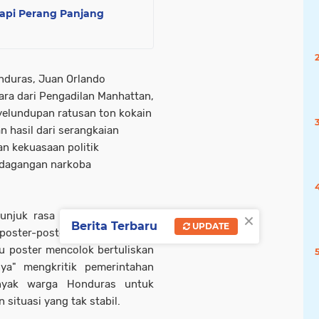
dapi Perang Panjang
nduras, Juan Orlando
ra dari Pengadilan Manhattan,
yelundupan ratusan ton kokain
 hasil dari serangkaian
 kekuasaan politik
rdagangan narkoba
×
unjuk rasa berkumpul di luar
Berita Terbaru
UPDATE
poster-poster yang mengecam
u poster mencolok bertuliskan
ya" mengkritik pemerintahan
yak warga Honduras untuk
 situasi yang tak stabil.