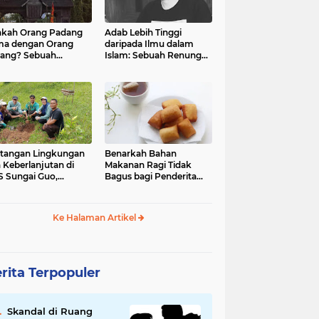
kah Orang Padang
Adab Lebih Tinggi
ma dengan Orang
daripada Ilmu dalam
ang? Sebuah
Islam: Sebuah Renungan
jelajahan Budaya
Mendalam
 Identitas
tangan Lingkungan
Benarkah Bahan
 Keberlanjutan di
Makanan Ragi Tidak
 Sungai Guo,
Bagus bagi Penderita
amatan Kuranji Kota
Asam Lambung?
ang, Propinsi
atera Barat
Ke Halaman Artikel
rita Terpopuler
Skandal di Ruang