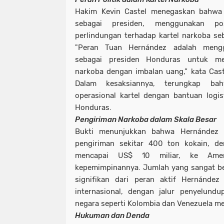
Hakim Kevin Castel menegaskan bahwa
sebagai presiden, menggunakan po
perlindungan terhadap kartel narkoba seb
"Peran Tuan Hernández adalah mengg
sebagai presiden Honduras untuk me
narkoba dengan imbalan uang,” kata Cas
Dalam kesaksiannya, terungkap b
operasional kartel dengan bantuan logist
Honduras.
Pengiriman Narkoba dalam Skala Besar
Bukti menunjukkan bahwa Hernández 
pengiriman sekitar 400 ton kokain, de
mencapai US$ 10 miliar, ke Amer
kepemimpinannya. Jumlah yang sangat b
signifikan dari peran aktif Hernánde
internasional, dengan jalur penyelund
negara seperti Kolombia dan Venezuela me
Hukuman dan Denda