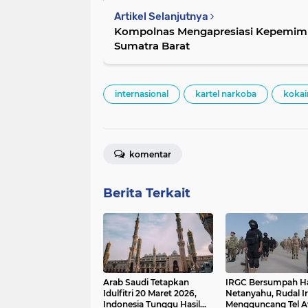
Artikel Selanjutnya
Kompolnas Mengapresiasi Kepemimp
Sumatra Barat
internasional
kartel narkoba
kokai
komentar
Berita Terkait
Arab Saudi Tetapkan
IRGC Bersumpah Ha
Idulfitri 20 Maret 2026,
Netanyahu, Rudal I
Indonesia Tunggu Hasil
Mengguncang Tel A