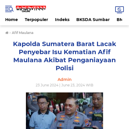
Home
Terpopuler
Indeks
BKSDA Sumbar
BMK
›
Afif Maulana
Kapolda Sumatera Barat Lacak
Penyebar Isu Kematian Afif
Maulana Akibat Penganiayaan
Polisi
Admin
23 June 2024 | June 23, 2024 WIB