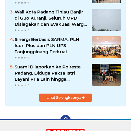
Waspada Banjir Susulan
Wali Kota Padang Tinjau Banjir
di Guo Kuranji, Seluruh OPD
Disiagakan dan Evakuasi Warga
Dipercepat
Sinergi Berbasis SARMA, PLN
Icon Plus dan PLN UP3
Tanjungpinang Perkuat
Kolaborasi Strategis
Suami Dilaporkan ke Polresta
Padang, Diduga Paksa Istri
Layani Pria Lain hingga
Berulang Kali
Lihat Selengkapnya