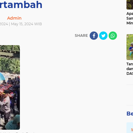
rtambah
Apa
Admin
Sa
Min
2024 | May 15, 2024 WIB
Pen
dan
SHARE
Tan
dan
DAS
Kec
Pad
Sum
Be