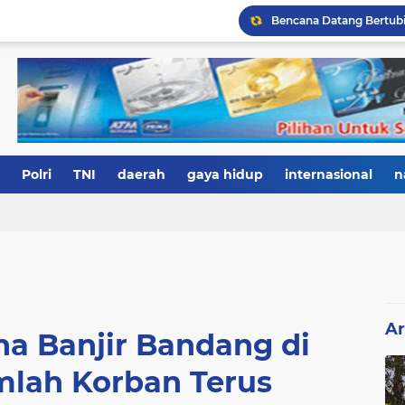
Polri
TNI
daerah
gaya hidup
internasional
n
Ar
a Banjir Bandang di
mlah Korban Terus