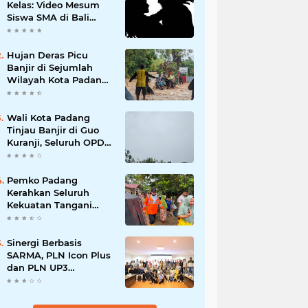
Kelas: Video Mesum
Siswa SMA di Bali
Viral, Hukuman dan
Penyesalan yang
Mengikuti
Hujan Deras Picu
Banjir di Sejumlah
Wilayah Kota Padang,
Warga Dievakuasi dan
Diminta Waspada
Banjir Susulan
Wali Kota Padang
Tinjau Banjir di Guo
Kuranji, Seluruh OPD
Disiagakan dan
Evakuasi Warga
Dipercepat
Pemko Padang
Kerahkan Seluruh
Kekuatan Tangani
Dampak Banjir, Fadly
Amran Desak
Percepatan Proyek
Sinergi Berbasis
Pengendalian
SARMA, PLN Icon Plus
Bencana
dan PLN UP3
Tanjungpinang
Perkuat Kolaborasi
Strategis