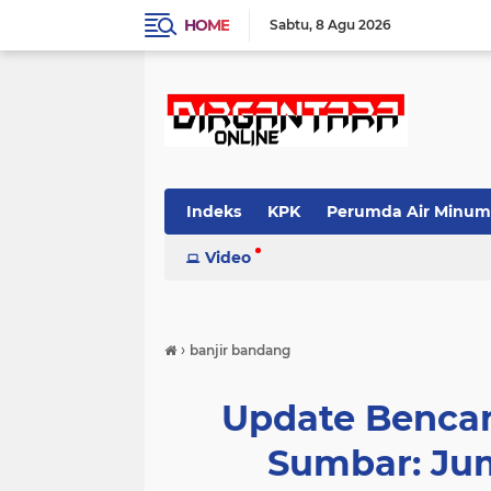
HOME
Sabtu
8 Agu 2026
Indeks
KPK
Perumda Air Minum
Video
›
banjir bandang
Update Bencan
Sumbar: Ju