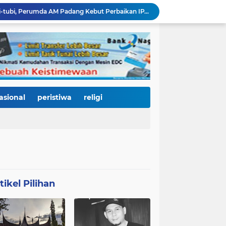
Mata Jeli HJK 357: Warga Padang Diajak Jadi Pengawas Kebersihan, Kemeriahan HJK Harus Tetap Rancak dan Bersih
Padang Gastronomy Market Hari Kedua: Surga Kuliner Tradisional di Kota Tua, UMKM Lokal Banjir Apresiasi
Gowes Siti Nurbaya Jadi Magnet Pesepeda Luar Daerah, HJK ke-357 Padang Makin Meriah
Tanam Pohon di Tepian Batang Arau, Padang dan Hildesheim Teguhkan Persahabatan Menuju Kota Global
Pasca Banjir, PUPR Padang Bergerak Cepat: Tanggul Lapau Munggu Diperbaiki, Sungkai dan SMPN 41 Dibersihkan
3.000 Pesepeda Kepung Kota Padang, Gowes Siti Nurbaya Adventure-X Jadi Pesta Olahraga dan Promosi Wisata
66 Kepala Dapur MBG Diproses Pecat! Ada Terlibat Judi Online hingga Kasus Keracunan Berulang
Dugaan Kekerasan PJU Polda Sumbar terhadap Sopir Disorot, Miko Kamal: Jangan Ada Kekebalan Hukum bagi Aparat
asional
peristiwa
religi
KY Tetapkan 14 Calon Hakim Agung dan Hakim Ad Hoc MA, Nama Dr. Dhifla Wiyani dari Sumbar Masuk Dalam Daftar Kamar Pidana
Bencana Datang Bertubi-tubi, Perumda AM Padang Kebut Perbaikan IPA Gunung Pangilun, Ditarget Tuntas Akhir Agustus
tikel Pilihan