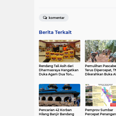
komentar
Berita Terkait
Rendang Tali Asih dari
Pemulihan Pascab
Dharmasraya Hangatkan
Terus Dipercepat, T
Duka Agam Dua Ton
Dikerahkan Buka A
Rendang Gotong Royong
Jalan di Agam
Jadi Simbol Persaudaraan
di Tengah Bencana
Pencarian 42 Korban
Pemprov Sumbar
Hilang Banjir Bandang
Percepat Penanga