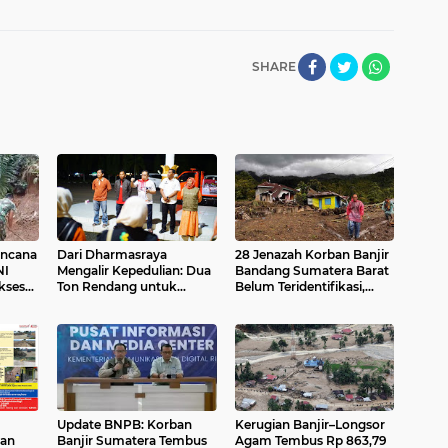
SHARE
encana
Dari Dharmasraya
28 Jenazah Korban Banjir
NI
Mengalir Kepedulian: Dua
Bandang Sumatera Barat
kses
Ton Rendang untuk
Belum Teridentifikasi,
Korban Bencana
Krisis Kesehatan
Sumatera Barat Mulai
Pengungsi Kian
Didistribusikan
Mengkhawatirkan
Update BNPB: Korban
Kerugian Banjir–Longsor
nan
Banjir Sumatera Tembus
Agam Tembus Rp 863,79