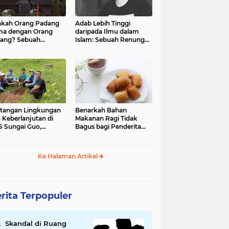
kah Orang Padang
Adab Lebih Tinggi
ma dengan Orang
daripada Ilmu dalam
ang? Sebuah
Islam: Sebuah Renungan
jelajahan Budaya
Mendalam
 Identitas
tangan Lingkungan
Benarkah Bahan
 Keberlanjutan di
Makanan Ragi Tidak
 Sungai Guo,
Bagus bagi Penderita
amatan Kuranji Kota
Asam Lambung?
ang, Propinsi
atera Barat
Ke Halaman Artikel
rita Terpopuler
Skandal di Ruang