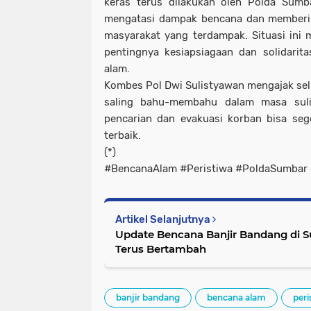
keras terus dilakukan oleh Polda Sumba
mengatasi dampak bencana dan memberi
masyarakat yang terdampak. Situasi ini
pentingnya kesiapsiagaan dan solidari
alam.
Kombes Pol Dwi Sulistyawan mengajak sel
saling bahu-membahu dalam masa sulit
pencarian dan evakuasi korban bisa seg
terbaik.
(*)
#BencanaAlam #Peristiwa #PoldaSumbar
Artikel Selanjutnya
Update Bencana Banjir Bandang di 
Terus Bertambah
banjir bandang
bencana alam
peri