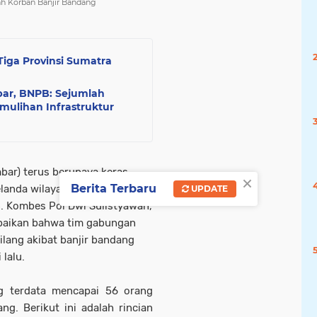
ah Korban Banjir Bandang
iga Provinsi Sumatra
ar, BNPB: Sejumlah
emulihan Infrastruktur
bar) terus berupaya keras
×
Berita Terbaru
landa wilayah Sumbar, dengan
UPDATE
. Kombes Pol Dwi Sulistyawan,
paikan bahwa tim gabungan
lang akibat banjir bandang
 lalu.
g terdata mencapai 56 orang
g. Berikut ini adalah rincian