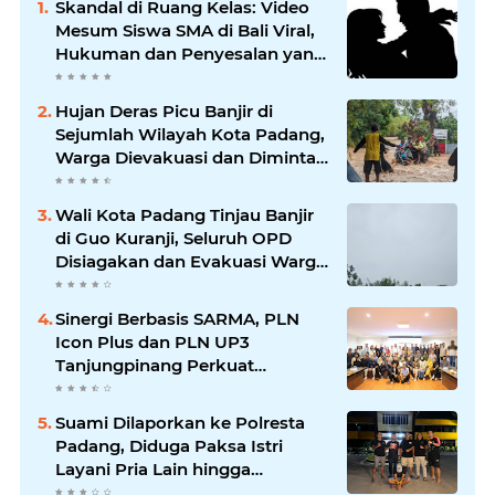
Skandal di Ruang Kelas: Video
Mesum Siswa SMA di Bali Viral,
Hukuman dan Penyesalan yang
Mengikuti
Hujan Deras Picu Banjir di
Sejumlah Wilayah Kota Padang,
Warga Dievakuasi dan Diminta
Waspada Banjir Susulan
Wali Kota Padang Tinjau Banjir
di Guo Kuranji, Seluruh OPD
Disiagakan dan Evakuasi Warga
Dipercepat
Sinergi Berbasis SARMA, PLN
Icon Plus dan PLN UP3
Tanjungpinang Perkuat
Kolaborasi Strategis
Suami Dilaporkan ke Polresta
Padang, Diduga Paksa Istri
Layani Pria Lain hingga
Berulang Kali