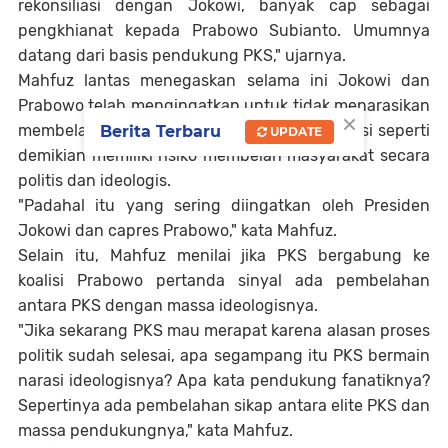
rekonsiliasi dengan Jokowi, banyak cap sebagai
pengkhianat kepada Prabowo Subianto. Umumnya
datang dari basis pendukung PKS," ujarnya.
Mahfuz lantas menegaskan selama ini Jokowi dan
Prabowo telah mengingatkan untuk tidak menarasikan
×
membelah politik dan ideologi. Baginya, narasi seperti
Berita Terbaru
UPDATE
demikian memiliki risiko membelah masyarakat secara
politis dan ideologis.
"Padahal itu yang sering diingatkan oleh Presiden
Jokowi dan capres Prabowo," kata Mahfuz.
Selain itu, Mahfuz menilai jika PKS bergabung ke
koalisi Prabowo pertanda sinyal ada pembelahan
antara PKS dengan massa ideologisnya.
"Jika sekarang PKS mau merapat karena alasan proses
politik sudah selesai, apa segampang itu PKS bermain
narasi ideologisnya? Apa kata pendukung fanatiknya?
Sepertinya ada pembelahan sikap antara elite PKS dan
massa pendukungnya," kata Mahfuz.