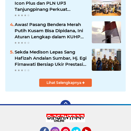
Icon Plus dan PLN UP3
Tanjungpinang Perkuat
Kolaborasi Strategis
Awas! Pasang Bendera Merah
Putih Kusam Bisa Dipidana, Ini
Aturan Lengkap dalam KUHP
Baru
Sekda Medison Lepas Sang
Hafizah Andalan Sumbar, Hj. Egi
Firnawati Bersiap Ukir Prestasi
di MTQ KORPRI Nasional 2026
Lihat Selengkapnya