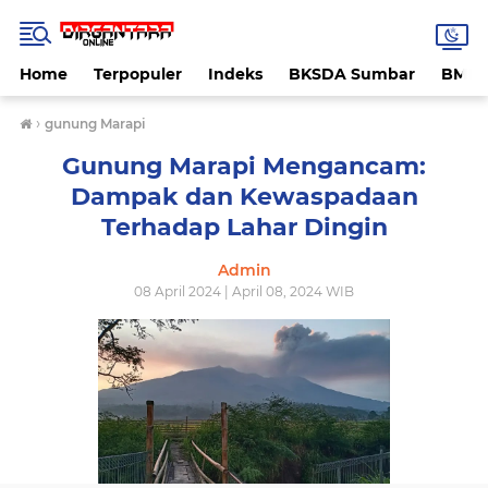
Home
Terpopuler
Indeks
BKSDA Sumbar
BMK
›
gunung Marapi
Gunung Marapi Mengancam:
Dampak dan Kewaspadaan
Terhadap Lahar Dingin
Admin
08 April 2024 | April 08, 2024 WIB