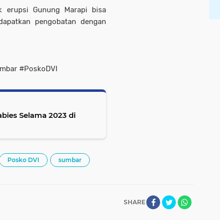
k erupsi Gunung Marapi bisa
dapatkan pengobatan dengan
umbar #PoskoDVI
abies Selama 2023 di
Posko DVI
sumbar
SHARE