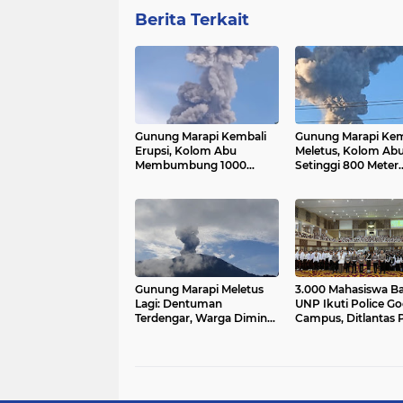
Berita Terkait
Gunung Marapi Kembali
Gunung Marapi Kem
Erupsi, Kolom Abu
Meletus, Kolom Ab
Membumbung 1000
Setinggi 800 Meter
Meter ke Langit
Membumbung ke L
Gunung Marapi Meletus
3.000 Mahasiswa B
Lagi: Dentuman
UNP Ikuti Police Go
Terdengar, Warga Diminta
Campus, Ditlantas 
Waspada
Sumbar Tanamkan
Budaya Tertib Berla
Lintas Sejak Hari P
Kuliah