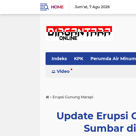
HOME
Jum'at
7 Agu 2026
Indeks
KPK
Perumda Air Minum
Video
›
Erupsi Gunung Marapi
Update Erupsi 
Sumbar di