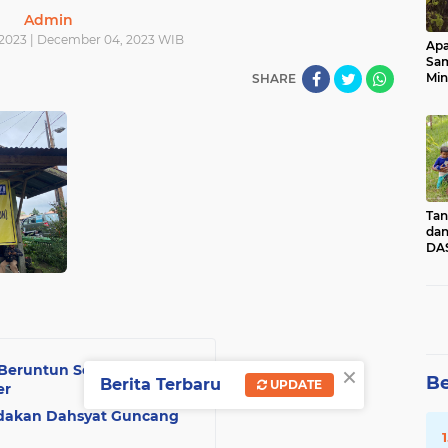
Admin
2023 | December 04, 2023 WIB
Apa
Sa
Min
SHARE
Pen
dan
Tan
dan
DAS
Kec
Pad
Sum
×
Beruntun Selama Tiga
Be
Berita Terbaru
UPDATE
er
edakan Dahsyat Guncang