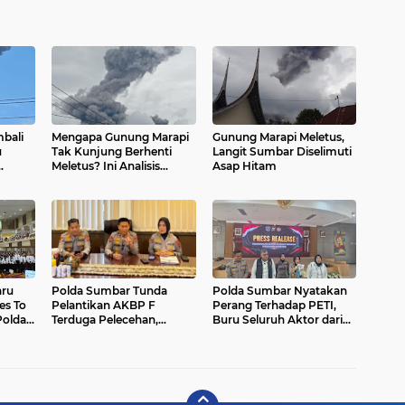
bali
Mengapa Gunung Marapi
Gunung Marapi Meletus,
u
Tak Kunjung Berhenti
Langit Sumbar Diselimuti
Meletus? Ini Analisis
Asap Hitam
angit
Badan Geologi
aru
Polda Sumbar Tunda
Polda Sumbar Nyatakan
es To
Pelantikan AKBP F
Perang Terhadap PETI,
Polda
Terduga Pelecehan,
Buru Seluruh Aktor dari
Wakapolda: Makin Tinggi
Penambang hingga
lu
Pangkat, Makin Berat
Penadah: "Tak Ada
ertama
Sanksinya
Tempat bagi Perusak
Lingkungan"