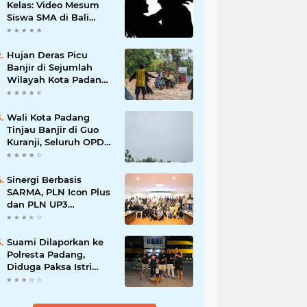
Kelas: Video Mesum
Siswa SMA di Bali
Viral, Hukuman dan
Penyesalan yang
Mengikuti
Hujan Deras Picu
Banjir di Sejumlah
Wilayah Kota Padang,
Warga Dievakuasi dan
Diminta Waspada
Banjir Susulan
Wali Kota Padang
Tinjau Banjir di Guo
Kuranji, Seluruh OPD
Disiagakan dan
Evakuasi Warga
Dipercepat
Sinergi Berbasis
SARMA, PLN Icon Plus
dan PLN UP3
Tanjungpinang
Perkuat Kolaborasi
Strategis
Suami Dilaporkan ke
Polresta Padang,
Diduga Paksa Istri
Layani Pria Lain
hingga Berulang Kali