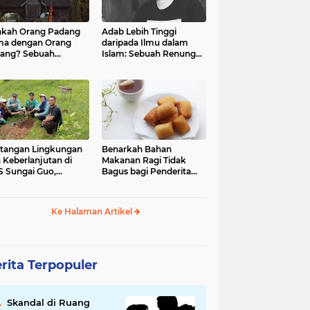
kah Orang Padang
Adab Lebih Tinggi
ma dengan Orang
daripada Ilmu dalam
ang? Sebuah
Islam: Sebuah Renungan
jelajahan Budaya
Mendalam
 Identitas
tangan Lingkungan
Benarkah Bahan
 Keberlanjutan di
Makanan Ragi Tidak
 Sungai Guo,
Bagus bagi Penderita
amatan Kuranji Kota
Asam Lambung?
ang, Propinsi
atera Barat
Ke Halaman Artikel
rita Terpopuler
Skandal di Ruang