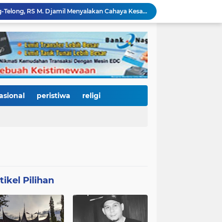
Di Balik Gemerlap Telong-Telong, RS M. Djamil Menyalakan Cahaya Kesadaran Kesehatan untuk Warga Padang
Pascabanjir, PUPR Kota Padang Gerak Cepat Pulihkan Irigasi Pertanian di Kuranji dan Pauh, Pasokan Air Sawah Jadi Prioritas
Padang Utara Tampilkan Kearifan Lokal di Festival Telong-Telong, Tradisi Malamang dan Potensi Seafood Curi Perhatian Ribuan Pengunjung
HJK Padang ke-357 Berubah Jadi Gerakan Kemanusiaan, Pemko Hadirkan "Road to Gastronomy Charity" untuk Bantu Korban Banjir
Dua Perwira Polresta Banda Aceh Dikabarkan Diamankan Mabes Polri, Dugaan Narkoba hingga Penyalahgunaan Wewenang Masih Menunggu Kepastian
Kurnia Nugraha Raih Indonesia Public Relations Top Leader 2026, Bukti Komitmen JNE Bangun Bisnis Berkelanjutan Lewat Komunikasi Berdampak
HJK Padang ke-357 Jadi Titik Balik Pendidikan, Pemko Padang Gandeng Universiti Kuala Lumpur Buka Jalan Beasiswa dan Kampus Internasional
KRI Teluk Kendari-518 Bersandar di Teluk Bayur, Hadiah Istimewa HJK Padang ke-357: Warga Diajak Naik Kapal Perang Gratis
asional
peristiwa
religi
International Symposium Kota Tua Padang Gaungkan Kolaborasi Dunia, Fadly Amran Ajak Selamatkan Batang Arau dan Wujudkan Pariwisata Berkelanjutan
Perkuat Tata Kelola Rumah Sakit Daerah, RS M. Djamil Dampingi RSUD dr. Sadikin Pariaman Wujudkan Layanan Kesehatan Berkualitas
tikel Pilihan