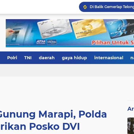
Polri
TNI
daerah
gaya hidup
internasional
n
Ar
Gunung Marapi, Polda
rikan Posko DVI