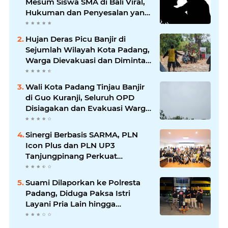
Mesum Siswa SMA di Bali Viral,
Hukuman dan Penyesalan yang
Mengikuti
Hujan Deras Picu Banjir di
Sejumlah Wilayah Kota Padang,
Warga Dievakuasi dan Diminta
Waspada Banjir Susulan
Wali Kota Padang Tinjau Banjir
di Guo Kuranji, Seluruh OPD
Disiagakan dan Evakuasi Warga
Dipercepat
Sinergi Berbasis SARMA, PLN
Icon Plus dan PLN UP3
Tanjungpinang Perkuat
Kolaborasi Strategis
Suami Dilaporkan ke Polresta
Padang, Diduga Paksa Istri
Layani Pria Lain hingga
Berulang Kali