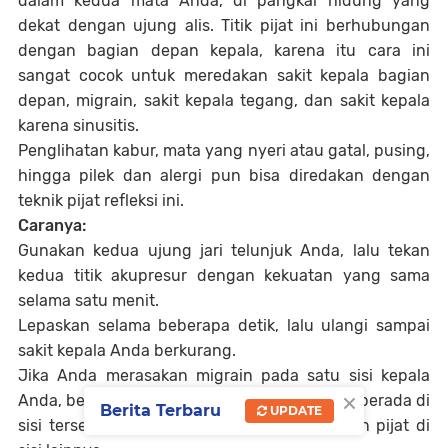
dalam kedua mata Anda, di pangkal hidung yang
dekat dengan ujung alis. Titik pijat ini berhubungan
dengan bagian depan kepala, karena itu cara ini
sangat cocok untuk meredakan sakit kepala bagian
depan, migrain, sakit kepala tegang, dan sakit kepala
karena sinusitis.
Penglihatan kabur, mata yang nyeri atau gatal, pusing,
hingga pilek dan alergi pun bisa diredakan dengan
teknik pijat refleksi ini.
Caranya:
Gunakan kedua ujung jari telunjuk Anda, lalu tekan
kedua titik akupresur dengan kekuatan yang sama
selama satu menit.
Lepaskan selama beberapa detik, lalu ulangi sampai
sakit kepala Anda berkurang.
Jika Anda merasakan migrain pada satu sisi kepala
×
Anda, berikan tekanan atau pijat di titik yang berada di
Berita Terbaru
UPDATE
sisi tersebut terlebih dahulu, baru melakukan pijat di