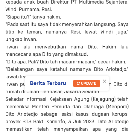
kepada anak buah Direktur PT Multimedia Sejahtera,
Windi Purnama, Resi.
"Siapa itu?" tanya hakim.
"Pada saat itu saya tidak menyerahkan langsung. Saya
titip ke teman, namanya Resi, lewat Windi juga,"
ungkap Irwan.
Irwan lalu menyebutkan nama Dito. Hakim lalu
mencecar siapa Dito yang dimaksud.
"Dito apa, Pak? Dito tuh macam-macam," cecar hakim.
"Belakangan saya ketahui namanya Dito Ariotedjo,"
jawab Irwan.
×
Berita Terbaru
UPDATE
Irwan pun mengakui pernah bertemu dengan Dito di
rumah di Jalan Denpasar, Jakarta Selatan.
Sekadar informasi, Kejaksaan Agung (Kejagung) telah
memeriksa Menteri Pemuda dan Olahraga (Menpora)
Dito Ariotedjo sebagai saksi kasus dugaan korupsi
proyek BTS Bakti Kominfo, 3 Juli 2023. Dito Ariotedjo
memastikan telah menyampaikan apa yang dia