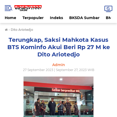
Home
Terpopuler
Indeks
BKSDA Sumbar
BMK
›
Dito Ariotedjo
Terungkap, Saksi Mahkota Kasus
BTS Kominfo Akui Beri Rp 27 M ke
Dito Ariotedjo
Admin
27 September 2023 | September 27, 2023 WIB