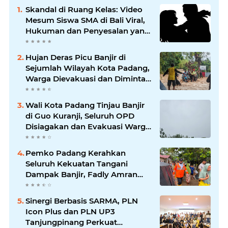
Skandal di Ruang Kelas: Video
Mesum Siswa SMA di Bali Viral,
Hukuman dan Penyesalan yang
Mengikuti
Hujan Deras Picu Banjir di
Sejumlah Wilayah Kota Padang,
Warga Dievakuasi dan Diminta
Waspada Banjir Susulan
Wali Kota Padang Tinjau Banjir
di Guo Kuranji, Seluruh OPD
Disiagakan dan Evakuasi Warga
Dipercepat
Pemko Padang Kerahkan
Seluruh Kekuatan Tangani
Dampak Banjir, Fadly Amran
Desak Percepatan Proyek
Pengendalian Bencana
Sinergi Berbasis SARMA, PLN
Icon Plus dan PLN UP3
Tanjungpinang Perkuat