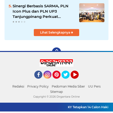
Pengendalian Bencana
Sinergi Berbasis SARMA, PLN
Icon Plus dan PLN UP3
Tanjungpinang Perkuat
Kolaborasi Strategis
Lihat Selengkapnya
Facebook
Instagram
Pinterest
Twitter
YouTube
Redaksi
Privacy Policy
Pedoman Media Siber
UU Pers
Sitemap
Copyright ©
2026 Dirgantara Online
KY Tetapkan 14 Calon Hakim A