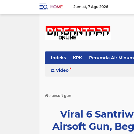
HOME
Jum'at
7 Agu 2026
Indeks
KPK
Perumda Air Minum
Video
›
airsoft gun
Viral 6 Santri
Airsoft Gun, Be