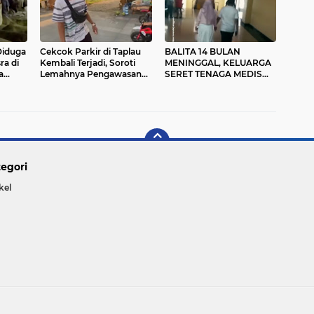
Diduga
Cekcok Parkir di Taplau
BALITA 14 BULAN
a di
Kembali Terjadi, Soroti
MENINGGAL, KELUARGA
a
Lemahnya Pengawasan
SERET TENAGA MEDIS
Pemko Padang
RSUP M Djamil Padang
tai
KE RANAH HUKUM
egori
kel
Copyright ©
2026 Dirgantara Online