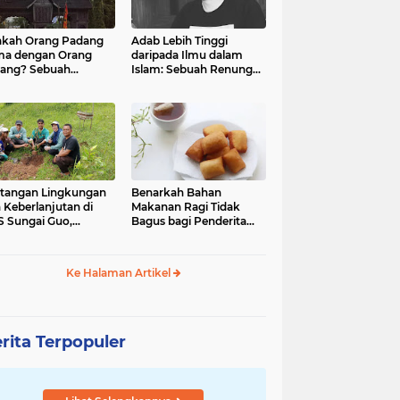
kah Orang Padang
Adab Lebih Tinggi
ma dengan Orang
daripada Ilmu dalam
ang? Sebuah
Islam: Sebuah Renungan
jelajahan Budaya
Mendalam
 Identitas
tangan Lingkungan
Benarkah Bahan
 Keberlanjutan di
Makanan Ragi Tidak
 Sungai Guo,
Bagus bagi Penderita
amatan Kuranji Kota
Asam Lambung?
ang, Propinsi
atera Barat
Ke Halaman Artikel
rita Terpopuler