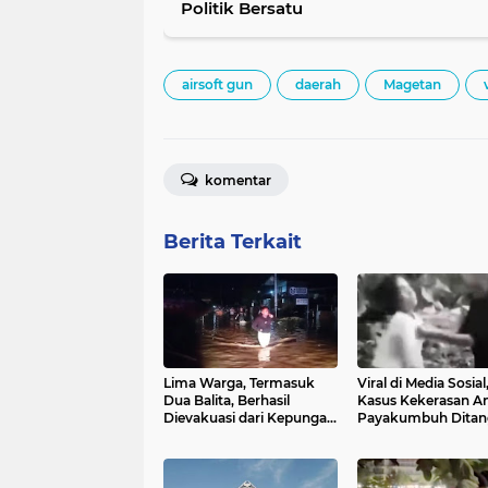
Politik Bersatu
airsoft gun
daerah
Magetan
komentar
Berita Terkait
Lima Warga, Termasuk
Viral di Media Sosial
Dua Balita, Berhasil
Kasus Kekerasan An
Dievakuasi dari Kepungan
Payakumbuh Ditan
Banjir di Aie Pacah
Serius Unit PPA Pol