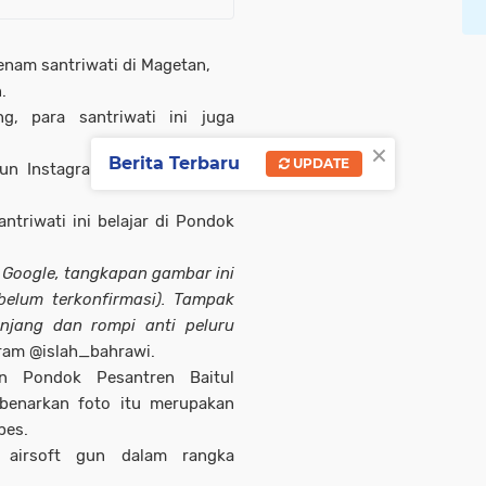
 enam santriwati di Magetan,
.
g, para santriwati ini juga
×
Berita Terbaru
UPDATE
kun Instagram @islah_bahrawi
ntriwati ini belajar di Pondok
i Google, tangkapan gambar ini
(belum terkonfirmasi). Tampak
njang dan rompi anti peluru
aram @islah_bahrawi.
an Pondok Pesantren Baitul
benarkan foto itu merupakan
pes.
n airsoft gun dalam rangka
.