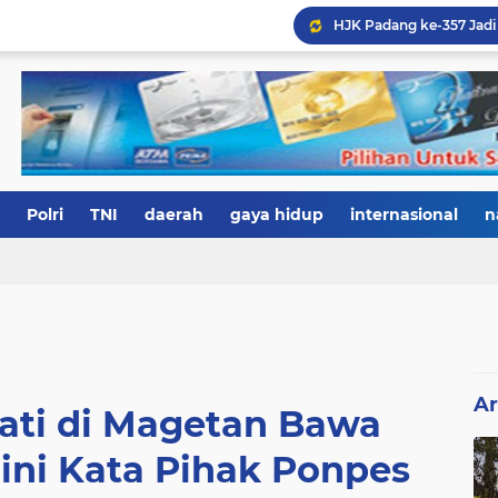
Polri
TNI
daerah
gaya hidup
internasional
n
Ar
wati di Magetan Bawa
gini Kata Pihak Ponpes