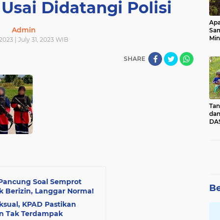
i Usai Didatangi Polisi
Apa
Admin
Sa
Min
 2023 | July 31, 2023 WIB
Pen
dan
SHARE
Tan
dan
DAS
Kec
Pad
Sum
k Pancung Soal Semprot
Be
k Berizin, Langgar Norma!
ksual, KPAD Pastikan
n Tak Terdampak