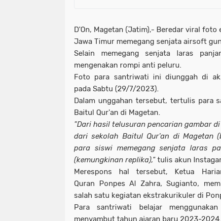
D'On, Magetan (Jatim),- Beredar viral foto
Jawa Timur memegang senjata airsoft gun
Selain memegang senjata laras panjan
mengenakan rompi anti peluru.
Foto para santriwati ini diunggah di a
pada Sabtu (29/7/2023).
Dalam unggahan tersebut, tertulis para sa
Baitul Qur'an di Magetan.
"Dari hasil telusuran pencarian gambar d
dari sekolah Baitul Qur'an di Magetan 
para siswi memegang senjata laras pa
(kemungkinan replika),"
tulis akun Instag
Merespons hal tersebut, Ketua Hari
Quran Ponpes Al Zahra, Sugianto, mem
salah satu kegiatan ekstrakurikuler di Pon
Para santriwati belajar menggunaka
menyambut tahun ajaran baru 2023-2024