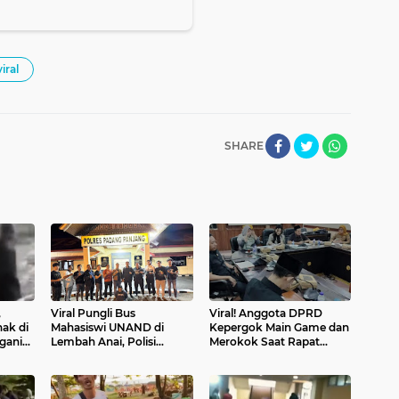
viral
SHARE
,
Viral Pungli Bus
Viral! Anggota DPRD
ak di
Mahasiswi UNAND di
Kepergok Main Game dan
gani
Lembah Anai, Polisi
Merokok Saat Rapat
res
Ringkus Pelaku dan
Paripurna
Bongkar Dugaan
Permainan Portal