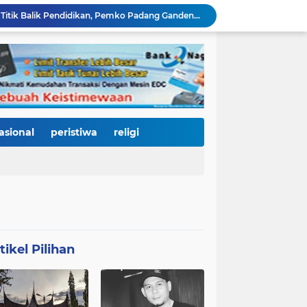
HJK Padang ke-357 Jadi Titik Balik Pendidikan, Pemko Padang Gandeng Universiti Kuala Lumpur Buka Jalan Beasiswa dan Kampus Internasional
KRI Teluk Kendari-518 Bersandar di Teluk Bayur, Hadiah Istimewa HJK Padang ke-357: Warga Diajak Naik Kapal Perang Gratis
International Symposium Kota Tua Padang Gaungkan Kolaborasi Dunia, Fadly Amran Ajak Selamatkan Batang Arau dan Wujudkan Pariwisata Berkelanjutan
2.334 Peserta Padati Auditorium UNP, Fadly Amran Ajak Dunia Pendidikan Bersatu Wujudkan 'Padang Juara' Berdaya Saing Global
3.000 Mahasiswa Baru UNP Ikuti Police Goes To Campus, Ditlantas Polda Sumbar Tanamkan Budaya Tertib Berlalu Lintas Sejak Hari Pertama Kuliah
Open Ship Kapal Teluk Kendari Diprediksi Diserbu Pengunjung, Trans Padang Ubah Rute Koridor 2 dan 4, Tarif Seluruh Koridor Cuma Rp1
Tak Gentar Medan Ekstrem, Tim Trisula Polres Solok Selatan Sisir Sungai Bangko, Police Line Dipasang di Lokasi Dugaan Tambang Emas Ilegal
Depan SMAN 2 Payakumbuh Jadi Lokasi Penangkapan, Satresnarkoba Amankan Terduga Penyalahguna Narkotika dengan Barang Bukti 12,58 Gram Ganja
asional
peristiwa
religi
Merah Putih Berkibar, 500 Bendera Dibagikan untuk Menyalakan Semangat Kemerdekaan di Dharmasraya
Kurnia Nugraha Raih Indonesia Public Relations Top Leader 2026, Bukti Komitmen JNE Bangun Bisnis Berkelanjutan Lewat Komunikasi Berdampak
tikel Pilihan