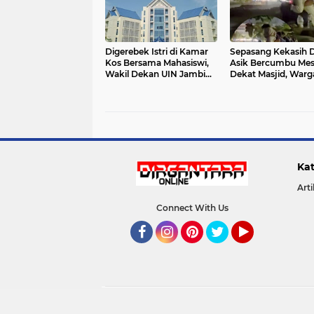
Digerebek Istri di Kamar
Sepasang Kekasih 
Kos Bersama Mahasiswi,
Asik Bercumbu Mesr
Wakil Dekan UIN Jambi
Dekat Masjid, Warg
Tumbang dalam Skandal
Soroti Lemahnya
Memalukan
Pengawasan di Pan
Padang
Kat
Arti
Connect With Us
Facebook
Instagram
Pinterest
Twitter
YouTube