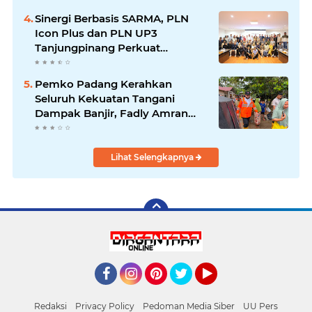
Sinergi Berbasis SARMA, PLN
Icon Plus dan PLN UP3
Tanjungpinang Perkuat
Kolaborasi Strategis
Pemko Padang Kerahkan
Seluruh Kekuatan Tangani
Dampak Banjir, Fadly Amran
Desak Percepatan Proyek
Pengendalian Bencana
Lihat Selengkapnya
Facebook
Instagram
Pinterest
Twitter
YouTube
Redaksi
Privacy Policy
Pedoman Media Siber
UU Pers