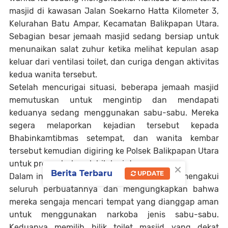
masjid di kawasan Jalan Soekarno Hatta Kilometer 3,
Kelurahan Batu Ampar, Kecamatan Balikpapan Utara.
Sebagian besar jemaah masjid sedang bersiap untuk
menunaikan salat zuhur ketika melihat kepulan asap
keluar dari ventilasi toilet, dan curiga dengan aktivitas
kedua wanita tersebut.
Setelah mencurigai situasi, beberapa jemaah masjid
memutuskan untuk mengintip dan mendapati
keduanya sedang menggunakan sabu-sabu. Mereka
segera melaporkan kejadian tersebut kepada
Bhabinkamtibmas setempat, dan wanita kembar
tersebut kemudian digiring ke Polsek Balikpapan Utara
untuk proses hukum lebih lanjut.
×
Berita Terbaru
UPDATE
Dalam interogasi, salah satu tersangka, NA, mengakui
seluruh perbuatannya dan mengungkapkan bahwa
mereka sengaja mencari tempat yang dianggap aman
untuk menggunakan narkoba jenis sabu-sabu.
Keduanya memilih bilik toilet masjid yang dekat