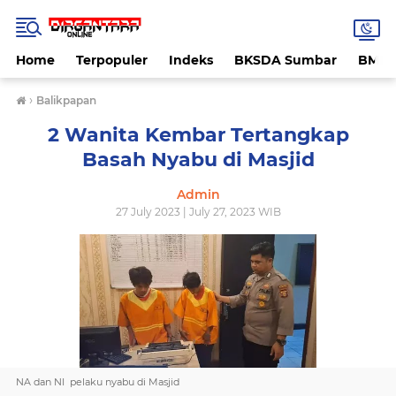
Home
Terpopuler
Indeks
BKSDA Sumbar
BMK
›
Balikpapan
2 Wanita Kembar Tertangkap
Basah Nyabu di Masjid
Admin
27 July 2023 | July 27, 2023 WIB
NA dan NI pelaku nyabu di Masjid