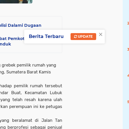
olisi Dalami Dugaan
×
Berita Terbaru
UPDATE
jabat Pemkot Batam
anduk
g grebek pemilik rumah yang
ang, Sumatera Barat Kamis
hadap pemilik rumah tersebut
andar Buat, Kecamatan Lubuk
 yang telah resah karena ulah
rkan perempuan ini ke petugas
ang beralamat di Jalan Tan
g berprofesi sebagai penjual