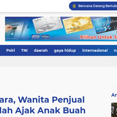
Polri
TNI
daerah
gaya hidup
internasional
n
Ar
ara, Wanita Penjual
ah Ajak Anak Buah