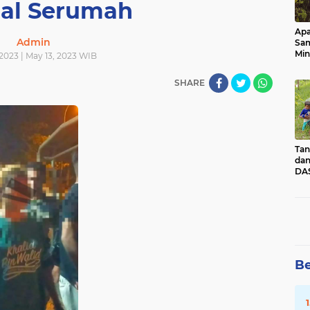
gal Serumah
Apa
Admin
Sa
Min
2023 | May 13, 2023 WIB
Pen
dan
SHARE
Tan
dan
DAS
Kec
Pad
Sum
Be