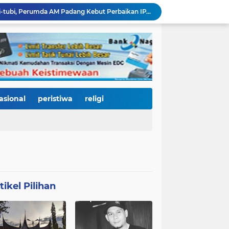
Bencana Datang Bertubi-tubi, Perumda AM Padang Kebut Perbaikan IPA Gunung Pangilun, Ditarget Tuntas Akhir Agustus
Mata Jeli HJK 357: Warga Padang Diajak Jadi Pengawas Kebersihan, Kemeriahan HJK Harus Tetap Rancak dan Bersih
Padang Gastronomy Market Hari Kedua: Surga Kuliner Tradisional di Kota Tua, UMKM Lokal Banjir Apresiasi
Gowes Siti Nurbaya Jadi Magnet Pesepeda Luar Daerah, HJK ke-357 Padang Makin Meriah
Tanam Pohon di Tepian Batang Arau, Padang dan Hildesheim Teguhkan Persahabatan Menuju Kota Global
Pasca Banjir, PUPR Padang Bergerak Cepat: Tanggul Lapau Munggu Diperbaiki, Sungkai dan SMPN 41 Dibersihkan
3.000 Pesepeda Kepung Kota Padang, Gowes Siti Nurbaya Adventure-X Jadi Pesta Olahraga dan Promosi Wisata
66 Kepala Dapur MBG Diproses Pecat! Ada Terlibat Judi Online hingga Kasus Keracunan Berulang
asional
peristiwa
religi
Dugaan Kekerasan PJU Polda Sumbar terhadap Sopir Disorot, Miko Kamal: Jangan Ada Kekebalan Hukum bagi Aparat
KY Tetapkan 14 Calon Hakim Agung dan Hakim Ad Hoc MA, Nama Dr. Dhifla Wiyani dari Sumbar Masuk Dalam Daftar Kamar Pidana
tikel Pilihan