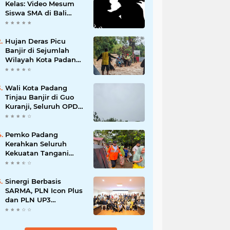
Kelas: Video Mesum
Siswa SMA di Bali
Viral, Hukuman dan
Penyesalan yang
Mengikuti
Hujan Deras Picu
Banjir di Sejumlah
Wilayah Kota Padang,
Warga Dievakuasi dan
Diminta Waspada
Banjir Susulan
Wali Kota Padang
Tinjau Banjir di Guo
Kuranji, Seluruh OPD
Disiagakan dan
Evakuasi Warga
Dipercepat
Pemko Padang
Kerahkan Seluruh
Kekuatan Tangani
Dampak Banjir, Fadly
Amran Desak
Percepatan Proyek
Sinergi Berbasis
Pengendalian
SARMA, PLN Icon Plus
Bencana
dan PLN UP3
Tanjungpinang
Perkuat Kolaborasi
Strategis