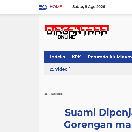
HOME
Sabtu
8 Agu 2026
Indeks
KPK
Perumda Air Minum
Video
›
asusila
Suami Dipenj
Gorengan mal