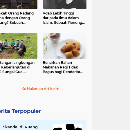
kah Orang Padang
Adab Lebih Tinggi
ma dengan Orang
daripada Ilmu dalam
ang? Sebuah
Islam: Sebuah Renungan
jelajahan Budaya
Mendalam
 Identitas
tangan Lingkungan
Benarkah Bahan
 Keberlanjutan di
Makanan Ragi Tidak
 Sungai Guo,
Bagus bagi Penderita
amatan Kuranji Kota
Asam Lambung?
ang, Propinsi
atera Barat
Ke Halaman Artikel
rita Terpopuler
Skandal di Ruang