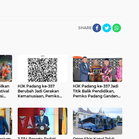
SHARE
ilkan
HJK Padang ke-357
HJK Padang ke-357 Jadi
tival
Berubah Jadi Gerakan
Titik Balik Pendidikan,
si
Kemanusiaan, Pemko
Pemko Padang Gandeng
nsi
Hadirkan "Road to
Universiti Kuala Lumpur
tian
Gastronomy Charity"
Buka Jalan Beasiswa dan
g
untuk Bantu Korban
Kampus Internasional
Banjir
posium
2.334 Peserta Padati
Open Ship Kapal Teluk