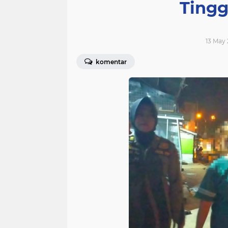
Ting
13 May 
komentar