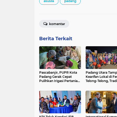
asusila
padang
komentar
Berita Terkait
Pascabanjir, PUPR Kota
Padang Utara Tamp
Padang Gerak Cepat
Kearifan Lokal di Fes
Pulihkan Irigasi Pertanian
Telong-Telong, Tradi
di Kuranji dan Pauh,
Malamang dan Pote
Pasokan Air Sawah Jadi
Seafood Curi Perha
Prioritas
Ribuan Pengunjun
KRI Teluk Kendari-518
International Sym