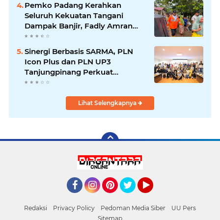
Pemko Padang Kerahkan
Seluruh Kekuatan Tangani
Dampak Banjir, Fadly Amran
Desak Percepatan Proyek
Pengendalian Bencana
Sinergi Berbasis SARMA, PLN
Icon Plus dan PLN UP3
Tanjungpinang Perkuat
Kolaborasi Strategis
Lihat Selengkapnya
Facebook
Instagram
Pinterest
Twitter
YouTube
Redaksi
Privacy Policy
Pedoman Media Siber
UU Pers
Sitemap