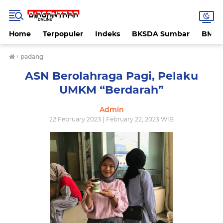
Home
Terpopuler
Indeks
BKSDA Sumbar
BMK
›
padang
ASN Berolahraga Pagi, Pelaku
UMKM “Berdarah”
Admin
22 February 2023 | February 22, 2023 WIB