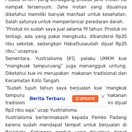
nampak tersenyum. Jahe instan yang dijualnya
diketahui memiliki banyak manfaat untuk kesehatan.
Salah satunya untuk memperlancar peredaran darah.
“Produk ini sudah saya jual selama 19 tahun. Produk ini
terbagi, ada yang pakai mengkudu, dibanderol Rp25
ribu sekotak, sedangkan Habattusaudah dijual Rp25
ribu,” ucapnya.
Sementara, Yustrialisma (41), pelaku UMKM kue
"mangkuak tampuruang” juga menangguk untung.
Diketahui kue ini merupakan makanan tradisional dari
Kecamatan Koto Tangah.
“Sudah tujuh tahun saya berjualan kue ‘mangkuk
×
tampuruang’. Kebetulan kue ini adalah makanan
Berita Terbaru
UPDATE
tradisional dari Kecamatan Koto Tangah. Kue ini dijual
Rp2 ribu saja,” ucap Yustrialisma.
Yustrialisma berterimakasih kepada Pemko Padang
karena sudah mendapat tempat untuk berjualan di