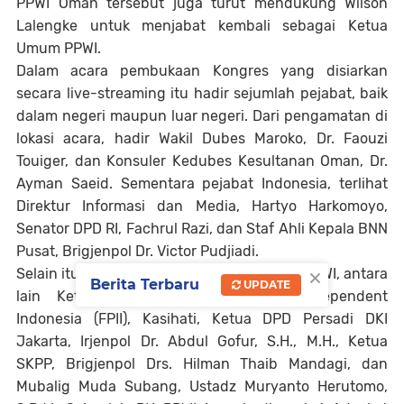
PPWI Oman tersebut juga turut mendukung Wilson
Lalengke untuk menjabat kembali sebagai Ketua
Umum PPWI.
Dalam acara pembukaan Kongres yang disiarkan
secara live-streaming itu hadir sejumlah pejabat, baik
dalam negeri maupun luar negeri. Dari pengamatan di
lokasi acara, hadir Wakil Dubes Maroko, Dr. Faouzi
Touiger, dan Konsuler Kedubes Kesultanan Oman, Dr.
Ayman Saeid. Sementara pejabat Indonesia, terlihat
Direktur Informasi dan Media, Hartyo Harkomoyo,
Senator DPD RI, Fachrul Razi, dan Staf Ahli Kepala BNN
Pusat, Brigjenpol Dr. Victor Pudjiadi.
×
Selain itu, hadir juga beberapa mitra kerja PPWI, antara
Berita Terbaru
UPDATE
lain Ketua Presidium Forum Pers Independent
Indonesia (FPII), Kasihati, Ketua DPD Persadi DKI
Jakarta, Irjenpol Dr. Abdul Gofur, S.H., M.H., Ketua
SKPP, Brigjenpol Drs. Hilman Thaib Mandagi, dan
Mubalig Muda Subang, Ustadz Muryanto Herutomo,