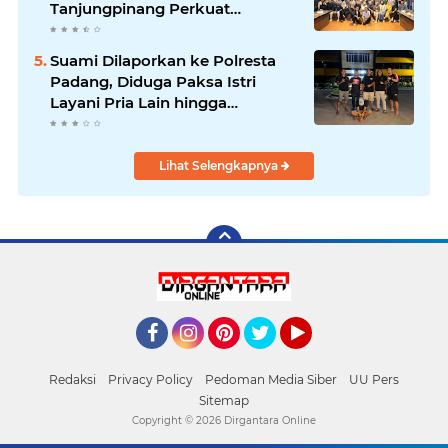
Tanjungpinang Perkuat
Kolaborasi Strategis
Suami Dilaporkan ke Polresta
Padang, Diduga Paksa Istri
Layani Pria Lain hingga
Berulang Kali
Lihat Selengkapnya
Facebook
Instagram
Pinterest
Twitter
YouTube
Redaksi
Privacy Policy
Pedoman Media Siber
UU Pers
Sitemap
Copyright ©
2026 Dirgantara Online