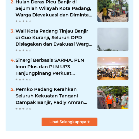
Hujan Deras Picu Banjir di
Sejumlah Wilayah Kota Padang,
Warga Dievakuasi dan Diminta
Waspada Banjir Susulan
Wali Kota Padang Tinjau Banjir
di Guo Kuranji, Seluruh OPD
Disiagakan dan Evakuasi Warga
Dipercepat
Sinergi Berbasis SARMA, PLN
Icon Plus dan PLN UP3
Tanjungpinang Perkuat
Kolaborasi Strategis
Pemko Padang Kerahkan
Seluruh Kekuatan Tangani
Dampak Banjir, Fadly Amran
Desak Percepatan Proyek
Pengendalian Bencana
Lihat Selengkapnya