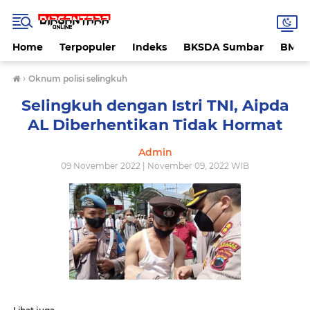
Home
Terpopuler
Indeks
BKSDA Sumbar
BMK
›
Oknum polisi selingkuh
Selingkuh dengan Istri TNI, Aipda
AL Diberhentikan Tidak Hormat
Admin
09 November 2022 | November 09, 2022 WIB