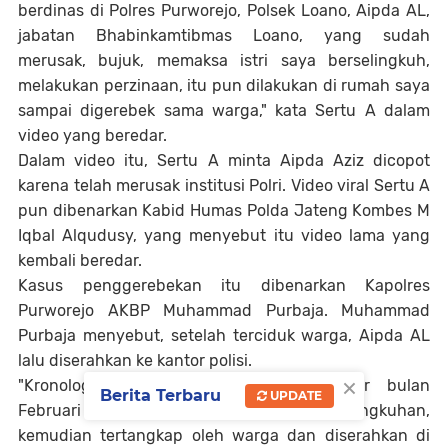
berdinas di Polres Purworejo, Polsek Loano, Aipda AL,
jabatan Bhabinkamtibmas Loano, yang sudah
merusak, bujuk, memaksa istri saya berselingkuh,
melakukan perzinaan, itu pun dilakukan di rumah saya
sampai digerebek sama warga," kata Sertu A dalam
video yang beredar.
Dalam video itu, Sertu A minta Aipda Aziz dicopot
karena telah merusak institusi Polri. Video viral Sertu A
pun dibenarkan Kabid Humas Polda Jateng Kombes M
Iqbal Alqudusy, yang menyebut itu video lama yang
kembali beredar.
Kasus penggerebekan itu dibenarkan Kapolres
Purworejo AKBP Muhammad Purbaja. Muhammad
Purbaja menyebut, setelah terciduk warga, Aipda AL
lalu diserahkan ke kantor polisi.
×
"Kronologinya, yang bersangkutan sekitar bulan
Berita Terbaru
UPDATE
Februari 2022 itu melakukan perselingkuhan,
kemudian tertangkap oleh warga dan diserahkan di