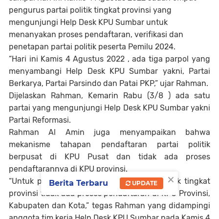
pengurus partai politik tingkat provinsi yang
mengunjungi Help Desk KPU Sumbar untuk
menanyakan proses pendaftaran, verifikasi dan
penetapan partai politik peserta Pemilu 2024.
“Hari ini Kamis 4 Agustus 2022 , ada tiga parpol yang
menyambangi Help Desk KPU Sumbar yakni, Partai
Berkarya, Partai Parsindo dan Patai PKP,” ujar Rahman.
Dijelaskan Rahman, Kemarin Rabu (3/8 ) ada satu
partai yang mengunjungi Help Desk KPU Sumbar yakni
Partai Reformasi.
Rahman Al Amin juga menyampaikan bahwa
mekanisme tahapan pendaftaran partai politik
berpusat di KPU Pusat dan tidak ada proses
pendaftarannya di KPU provinsi.
×
“Untuk pengurus DPW dan DPC partai politik tingkat
Berita Terbaru
UPDATE
provinsi tidak ada proses pendaftaran di KPU Provinsi,
Kabupaten dan Kota,” tegas Rahman yang didampingi
anggota tim kerja Help Desk KPU Sumbar pada Kamis 4