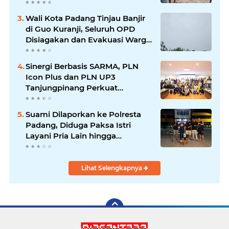
Waspada Banjir Susulan
Wali Kota Padang Tinjau Banjir
di Guo Kuranji, Seluruh OPD
Disiagakan dan Evakuasi Warga
Dipercepat
Sinergi Berbasis SARMA, PLN
Icon Plus dan PLN UP3
Tanjungpinang Perkuat
Kolaborasi Strategis
Suami Dilaporkan ke Polresta
Padang, Diduga Paksa Istri
Layani Pria Lain hingga
Berulang Kali
Lihat Selengkapnya