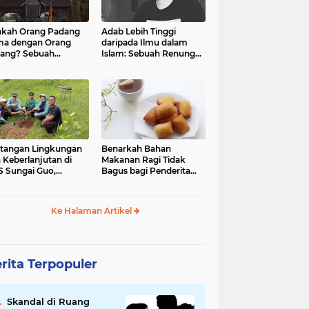
kah Orang Padang
Adab Lebih Tinggi
ma dengan Orang
daripada Ilmu dalam
ang? Sebuah
Islam: Sebuah Renungan
jelajahan Budaya
Mendalam
 Identitas
tangan Lingkungan
Benarkah Bahan
 Keberlanjutan di
Makanan Ragi Tidak
 Sungai Guo,
Bagus bagi Penderita
amatan Kuranji Kota
Asam Lambung?
ang, Propinsi
atera Barat
Ke Halaman Artikel
rita Terpopuler
Skandal di Ruang