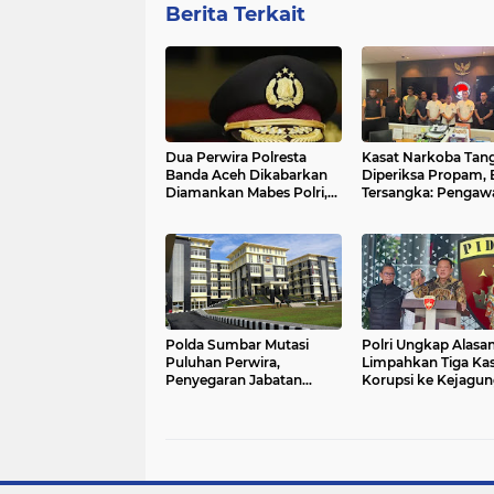
Berita Terkait
Dua Perwira Polresta
Kasat Narkoba Tang
Banda Aceh Dikabarkan
Diperiksa Propam,
Diamankan Mabes Polri,
Tersangka: Pengaw
Dugaan Narkoba hingga
Terhadap Anak Buah
Penyalahgunaan
Sorotan
Wewenang Masih
Menunggu Kepastian
Polda Sumbar Mutasi
Polri Ungkap Alasa
Puluhan Perwira,
Limpahkan Tiga Ka
Penyegaran Jabatan
Korupsi ke Kejagun
Sentuh 12 Polres: Kapolda
KPK Tetap Kawal H
Tegaskan Pelayanan
Tuntas
Masyarakat Jadi Prioritas