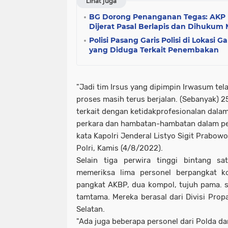
Lihat juga
BG Dorong Penanganan Tegas: AKP
Dijerat Pasal Berlapis dan Dihukum
Polisi Pasang Garis Polisi di Lokasi Ga
yang Diduga Terkait Penembakan
"Jadi tim Irsus yang dipimpin Irwasum te
proses masih terus berjalan. (Sebanyak) 25
terkait dengan ketidakprofesionalan dala
perkara dan hambatan-hambatan dalam pe
kata Kapolri Jenderal Listyo Sigit Prabo
Polri, Kamis (4/8/2022).
Selain tiga perwira tinggi bintang sa
memeriksa lima personel berpangkat k
pangkat AKBP, dua kompol, tujuh pama. se
tamtama. Mereka berasal dari Divisi Prop
Selatan.
"Ada juga beberapa personel dari Polda dan