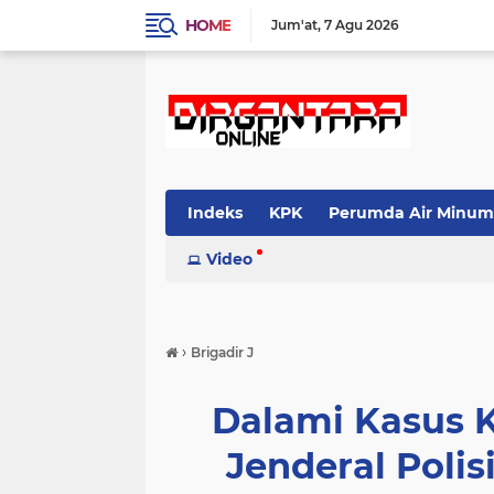
HOME
Jum'at
7 Agu 2026
Indeks
KPK
Perumda Air Minum
Video
›
Brigadir J
Dalami Kasus K
Jenderal Polis