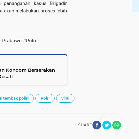
m penanganan kasus Brigadir
a akan melakukan proses lebih
gitPrabowo #Polri
dan Kondom Berserakan
Resah
si tembak polisi
Polri
viral
SHARE