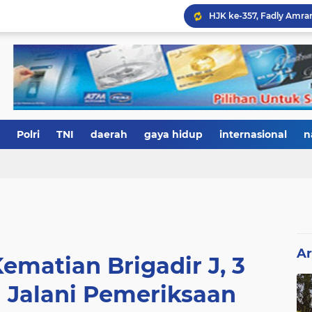
Polri
TNI
daerah
gaya hidup
internasional
n
Ar
ematian Brigadir J, 3
i Jalani Pemeriksaan