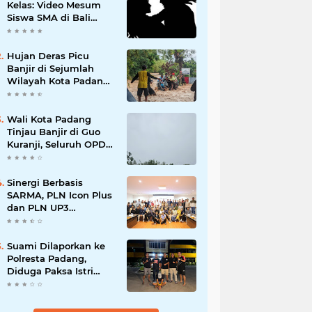
Kelas: Video Mesum
Siswa SMA di Bali
Viral, Hukuman dan
Penyesalan yang
Mengikuti
Hujan Deras Picu
Banjir di Sejumlah
Wilayah Kota Padang,
Warga Dievakuasi dan
Diminta Waspada
Banjir Susulan
Wali Kota Padang
Tinjau Banjir di Guo
Kuranji, Seluruh OPD
Disiagakan dan
Evakuasi Warga
Dipercepat
Sinergi Berbasis
SARMA, PLN Icon Plus
dan PLN UP3
Tanjungpinang
Perkuat Kolaborasi
Strategis
Suami Dilaporkan ke
Polresta Padang,
Diduga Paksa Istri
Layani Pria Lain
hingga Berulang Kali