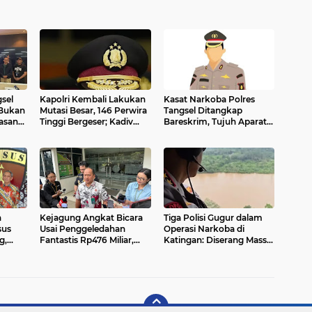
sel
Kapolri Kembali Lakukan
Kasat Narkoba Polres
 Bukan
Mutasi Besar, 146 Perwira
Tangsel Ditangkap
asan
Tinggi Bergeser; Kadiv
Bareskrim, Tujuh Aparat
 Jadi
Hubinter Polri Resmi
Ikut Terseret Dugaan
Berganti
Peredaran Narkoba dan
Penyalahgunaan
Wewenang
n
Kejagung Angkat Bicara
Tiga Polisi Gugur dalam
sus
Usai Penggeledahan
Operasi Narkoba di
g,
Fantastis Rp476 Miliar,
Katingan: Diserang Massa
ingga
Minta Publik Tak Terjebak
Bersenjata, Bertahan di
Opini Liar
Sungai dan Hutan hingga
Ditemukan Tak Bernyawa