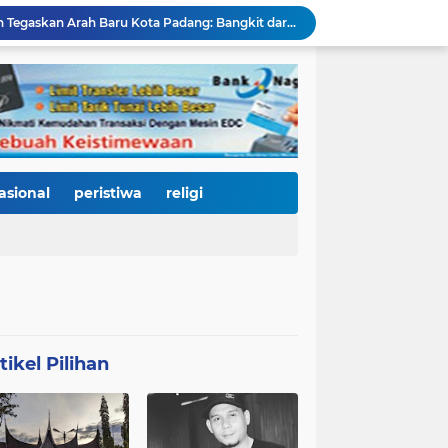
HJK ke-357, Fadly Amran Tegaskan Arah Baru Kota Padang: Bangkit dari Bencana, Melaju Menjadi Kota Pendidikan, Pariwisata, dan Perdagangan Bertaraf Dunia
Ratusan Pelajar Padang Antusias Kunjungi KRI Teluk Kendari, Belajar Langsung Dunia Kemaritiman dan Pertahanan Negara
Ribuan Warga Padati Pantai Cimpago, Festival Pawai Telong-Telong HJK Padang ke-357 Tampilkan Semangat Budaya, Persatuan, dan Optimisme Menuju Kota Gastronomi Dunia
Ribuan Warga Padati Danau Cimpago, Festival Telong-Telong HJK Padang ke-357 Tuai Pujian dan Harapan untuk Terus Dilestarikan
Perkuat Tata Kelola Rumah Sakit Daerah, RS M. Djamil Dampingi RSUD dr. Sadikin Pariaman Wujudkan Layanan Kesehatan Berkualitas
Di Balik Gemerlap Telong-Telong, RS M. Djamil Menyalakan Cahaya Kesadaran Kesehatan untuk Warga Padang
Pascabanjir, PUPR Kota Padang Gerak Cepat Pulihkan Irigasi Pertanian di Kuranji dan Pauh, Pasokan Air Sawah Jadi Prioritas
Padang Utara Tampilkan Kearifan Lokal di Festival Telong-Telong, Tradisi Malamang dan Potensi Seafood Curi Perhatian Ribuan Pengunjung
asional
peristiwa
religi
HJK Padang ke-357 Berubah Jadi Gerakan Kemanusiaan, Pemko Hadirkan "Road to Gastronomy Charity" untuk Bantu Korban Banjir
Di Hari Jadi Kota Padang ke-357, Air Mata Wawako Maigus Nasir Tumpah Saat Menemui Lansia Sebatang Kara yang Bertahun-tahun Terbaring Sakit
tikel Pilihan