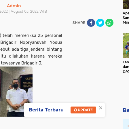
Admin
2022 | August 05, 2022 WIB
Apa
Sa
Min
SHARE
Pen
dan
s) telah memeriksa 25 personel
 Brigadir Nopryansyah Yosua
sebut, ada tiga jenderal bintang
 itu dilakukan karena mereka
Tan
 tewasnya Brigadir J.
dan
DAS
Kec
Pad
Sum
×
Be
Berita Terbaru
UPDATE