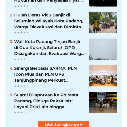
Hukuman dan Penyesalan yang
Mengikuti
Hujan Deras Picu Banjir di
Sejumlah Wilayah Kota Padang,
Warga Dievakuasi dan Diminta
Waspada Banjir Susulan
Wali Kota Padang Tinjau Banjir
di Guo Kuranji, Seluruh OPD
Disiagakan dan Evakuasi Warga
Dipercepat
Sinergi Berbasis SARMA, PLN
Icon Plus dan PLN UP3
Tanjungpinang Perkuat
Kolaborasi Strategis
Suami Dilaporkan ke Polresta
Padang, Diduga Paksa Istri
Layani Pria Lain hingga
Berulang Kali
Lihat Selengkapnya