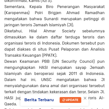
dikonfirmasi, Kamis (10/3).
Sementara, Kepala Biro Penerangan Masyarakat
(Karopenmas) Polri Brigjen Ahmad Ramadhan
mengatakan bahwa Sunardi merupakan petinggi di
jaringan teroris Jamaah Islamiyah (JI).
Diketahui, Hilal Ahmar Society sebelumnya
dimasukkan ke dalam daftar terduga teroris dan
organisasi teroris di Indonesia. Dokumen tersebut pun
dapat diakses di situs Pusat Pelaporan dan Analisis
Transaksi Keuangan (PPATK).
Dewan Keamanan PBB (UN Security Council) pun
mengungkapkan HASI merupakan sayap Jemaah
Islamiyah dan beroperasi sejak 2011 di Indonesia.
Dalam hal ini, UNSC mengatakan bahwa JI
menyalahgunakan dana amal dari organisasi tersebut
terkait dengan tindakan kekerasan dan teror. Selain JI,
×
HASI juga terafiliasi dengan organisasi teroris Al-
Berita Terbaru
UPDATE
Qaeda.