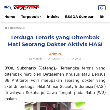
Home
Terpopuler
Indeks
BKSDA Sumbar
BMK
›
densus 88
Terduga Teroris yang Ditembak
Mati Seorang Dokter Aktivis HASI
Admin
10 March 2022 | March 10, 2022 WIB
D'On, Sukoharjo (Jateng),-
Tersangka teroris yang
ditembak mati oleh Detasemen Khusus atau Densus
88 Antiteror Polri merupakan seorang dokter yang
aktif di lembaga Hilal Ahmar Society Indonesia (HASI)
di wilayah Sukoharjo, Jawa Tengah pada Rabu (9/3)
malam.