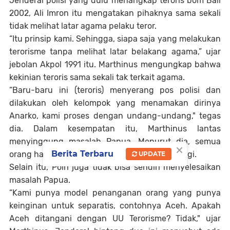
Jenderal polisi yang dulu menangkap teroris bom Bali
2002, Ali Imron itu mengatakan pihaknya sama sekali
tidak melihat latar agama pelaku teror.
“Itu prinsip kami. Sehingga, siapa saja yang melakukan
terorisme tanpa melihat latar belakang agama,” ujar
jebolan Akpol 1991 itu. Marthinus mengungkap bahwa
kekinian teroris sama sekali tak terkait agama.
“Baru-baru ini (teroris) menyerang pos polisi dan
dilakukan oleh kelompok yang menamakan dirinya
Anarko, kami proses dengan undang-undang," tegas
dia. Dalam kesempatan itu, Marthinus lantas
menyinggung masalah Papua. Menurut dia, semua
×
Berita Terbaru
orang harus melihat dari sisi yang lebih luas lagi.
UPDATE
Selain itu, Polri juga tidak bisa sendiri menyelesaikan
masalah Papua.
“Kami punya model penanganan orang yang punya
keinginan untuk separatis, contohnya Aceh. Apakah
Aceh ditangani dengan UU Terorisme? Tidak," ujar