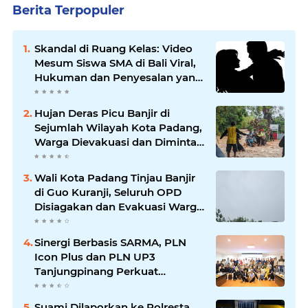
Berita Terpopuler
Skandal di Ruang Kelas: Video
Mesum Siswa SMA di Bali Viral,
Hukuman dan Penyesalan yang
Mengikuti
Hujan Deras Picu Banjir di
Sejumlah Wilayah Kota Padang,
Warga Dievakuasi dan Diminta
Waspada Banjir Susulan
Wali Kota Padang Tinjau Banjir
di Guo Kuranji, Seluruh OPD
Disiagakan dan Evakuasi Warga
Dipercepat
Sinergi Berbasis SARMA, PLN
Icon Plus dan PLN UP3
Tanjungpinang Perkuat
Kolaborasi Strategis
Suami Dilaporkan ke Polresta