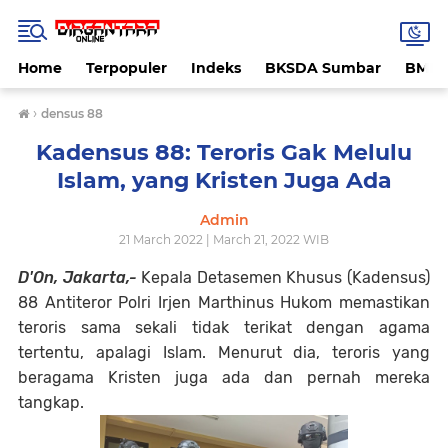
Home
Terpopuler
Indeks
BKSDA Sumbar
BMK
›
densus 88
Kadensus 88: Teroris Gak Melulu
Islam, yang Kristen Juga Ada
Admin
21 March 2022 | March 21, 2022 WIB
D'On, Jakarta,-
Kepala Detasemen Khusus (Kadensus)
88 Antiteror Polri Irjen Marthinus Hukom memastikan
teroris sama sekali tidak terikat dengan agama
tertentu, apalagi Islam. Menurut dia, teroris yang
beragama Kristen juga ada dan pernah mereka
tangkap.