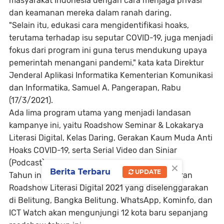
masyarakat Indonesia dengan cara menjaga privasi
dan keamanan mereka dalam ranah daring.
"Selain itu, edukasi cara mengidentifikasi hoaks,
terutama terhadap isu seputar COVID-19, juga menjadi
fokus dari program ini guna terus mendukung upaya
pemerintah menangani pandemi," kata kata Direktur
Jenderal Aplikasi Informatika Kementerian Komunikasi
dan Informatika, Samuel A. Pangerapan, Rabu
(17/3/2021).
Ada lima program utama yang menjadi landasan
kampanye ini, yaitu Roadshow Seminar & Lokakarya
Literasi Digital, Kelas Daring, Gerakan Kaum Muda Anti
Hoaks COVID-19, serta Serial Video dan Siniar
×
(Podcast).
Berita Terbaru
UPDATE
Tahun ini, kampanye dimulai dengan peluncuran
Roadshow Literasi Digital 2021 yang diselenggarakan
di Belitung, Bangka Belitung. WhatsApp, Kominfo, dan
ICT Watch akan mengunjungi 12 kota baru sepanjang