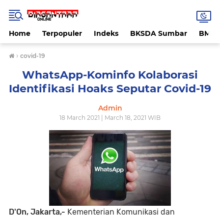
Home
Terpopuler
Indeks
BKSDA Sumbar
BMK
›
covid-19
WhatsApp-Kominfo Kolaborasi
Identifikasi Hoaks Seputar Covid-19
Admin
18 March 2021 | March 18, 2021 WIB
D'On, Jakarta,-
Kementerian Komunikasi dan