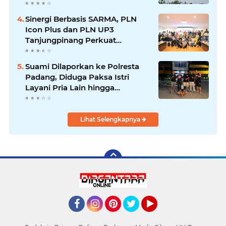
Dipercepat
Sinergi Berbasis SARMA, PLN
Icon Plus dan PLN UP3
Tanjungpinang Perkuat
Kolaborasi Strategis
Suami Dilaporkan ke Polresta
Padang, Diduga Paksa Istri
Layani Pria Lain hingga
Berulang Kali
Lihat Selengkapnya
Facebook
Instagram
Pinterest
Twitter
YouTube