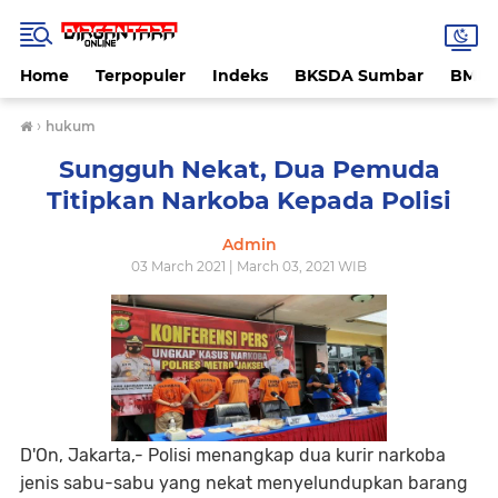
Home
Terpopuler
Indeks
BKSDA Sumbar
BMK
›
hukum
Sungguh Nekat, Dua Pemuda
Titipkan Narkoba Kepada Polisi
Admin
03 March 2021 | March 03, 2021 WIB
D'On, Jakarta,- Polisi menangkap dua kurir narkoba
jenis sabu-sabu yang nekat menyelundupkan barang