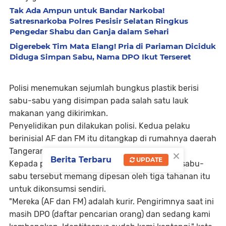
Tak Ada Ampun untuk Bandar Narkoba!
Satresnarkoba Polres Pesisir Selatan Ringkus
Pengedar Shabu dan Ganja dalam Sehari
Digerebek Tim Mata Elang! Pria di Pariaman Diciduk
Diduga Simpan Sabu, Nama DPO Ikut Terseret
Polisi menemukan sejumlah bungkus plastik berisi
sabu-sabu yang disimpan pada salah satu lauk
makanan yang dikirimkan.
Penyelidikan pun dilakukan polisi. Kedua pelaku
berinisial AF dan FM itu ditangkap di rumahnya daerah
×
Tangerang, Banten pada Senin malam.
Berita Terbaru
UPDATE
Kepada polisi, kedua pelaku mengaku bahwa sabu-
sabu tersebut memang dipesan oleh tiga tahanan itu
untuk dikonsumsi sendiri.
"Mereka (AF dan FM) adalah kurir. Pengirimnya saat ini
masih DPO (daftar pencarian orang) dan sedang kami