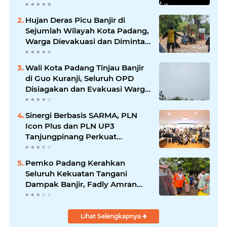
Mengikuti
Hujan Deras Picu Banjir di
Sejumlah Wilayah Kota Padang,
Warga Dievakuasi dan Diminta
Waspada Banjir Susulan
Wali Kota Padang Tinjau Banjir
di Guo Kuranji, Seluruh OPD
Disiagakan dan Evakuasi Warga
Dipercepat
Sinergi Berbasis SARMA, PLN
Icon Plus dan PLN UP3
Tanjungpinang Perkuat
Kolaborasi Strategis
Pemko Padang Kerahkan
Seluruh Kekuatan Tangani
Dampak Banjir, Fadly Amran
Desak Percepatan Proyek
Pengendalian Bencana
Lihat Selengkapnya