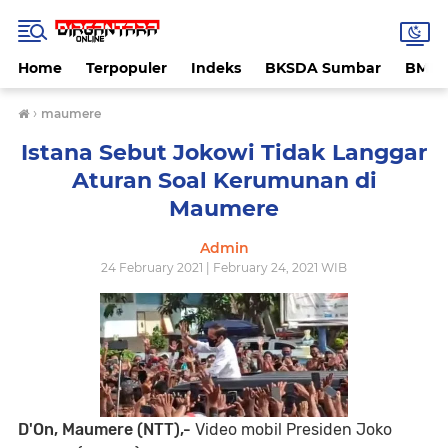
Home
Terpopuler
Indeks
BKSDA Sumbar
BMK
›
maumere
Istana Sebut Jokowi Tidak Langgar
Aturan Soal Kerumunan di
Maumere
Admin
24 February 2021 | February 24, 2021 WIB
D'On, Maumere (NTT),-
Video mobil Presiden Joko