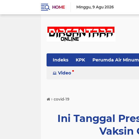
HOME
Minggu
9 Agu 2026
Indeks
KPK
Perumda Air Minum
Video
›
covid-19
Ini Tanggal Pre
Vaksin C