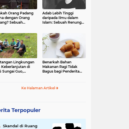
kah Orang Padang
Adab Lebih Tinggi
ma dengan Orang
daripada Ilmu dalam
ang? Sebuah
Islam: Sebuah Renungan
jelajahan Budaya
Mendalam
 Identitas
tangan Lingkungan
Benarkah Bahan
 Keberlanjutan di
Makanan Ragi Tidak
 Sungai Guo,
Bagus bagi Penderita
amatan Kuranji Kota
Asam Lambung?
ang, Propinsi
atera Barat
Ke Halaman Artikel
rita Terpopuler
Skandal di Ruang