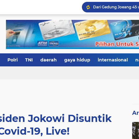
Polri
TNI
daerah
gaya hidup
internasional
n
Ar
siden Jokowi Disuntik
ovid-19, Live!