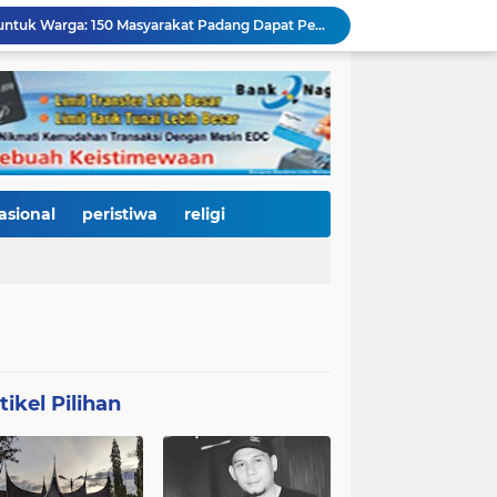
Dari Gedung Joeang 45 untuk Warga: 150 Masyarakat Padang Dapat Pemeriksaan Mata dan Kacamata Gratis
438 Personel DLH Dikerahkan, HJK Padang ke-357 Dibidik Zero Visible Litter
270 Rumah Terdampak Banjir Terima Bantuan Rp540 Juta, Pemko Padang Percepat Pemulihan Pascabencana
4.000 Pelari Kepung Pantai Cimpago, BOM Run 2026 Jadi Panggung Promosi Wisata dan Gastronomi Kota Padang
Padang Harmoni Festival 2026: Saat Keberagaman Menjadi Kekuatan, Empat Etnis Bersatu di Panggung Pantai Cimpago
KY Tetapkan 14 Calon Hakim Agung dan Hakim Ad Hoc MA, Nama Dr. Dhifla Wiyani dari Sumbar Masuk Dalam Daftar Kamar Pidana
Bencana Datang Bertubi-tubi, Perumda AM Padang Kebut Perbaikan IPA Gunung Pangilun, Ditarget Tuntas Akhir Agustus
Mata Jeli HJK 357: Warga Padang Diajak Jadi Pengawas Kebersihan, Kemeriahan HJK Harus Tetap Rancak dan Bersih
asional
peristiwa
religi
Padang Gastronomy Market Hari Kedua: Surga Kuliner Tradisional di Kota Tua, UMKM Lokal Banjir Apresiasi
Trauma Banjir Menghantui, Warga Lapau Munggu Minta Direlokasi: Pemko Padang Siapkan Dua Opsi Huntap
tikel Pilihan