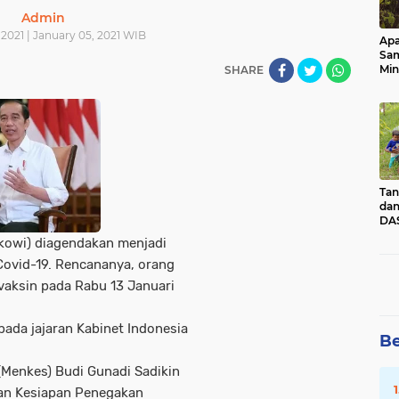
Admin
2021 | January 05, 2021 WIB
Apa
Sa
Min
SHARE
Pen
dan
Tan
dan
DAS
Kec
kowi) diagendakan menjadi
Pad
Covid-19. Rencananya, orang
Sum
 vaksin pada Rabu 13 Januari
pada jajaran Kabinet Indonesia
Be
(Menkes) Budi Gunadi Sadikin
dan Kesiapan Penegakan