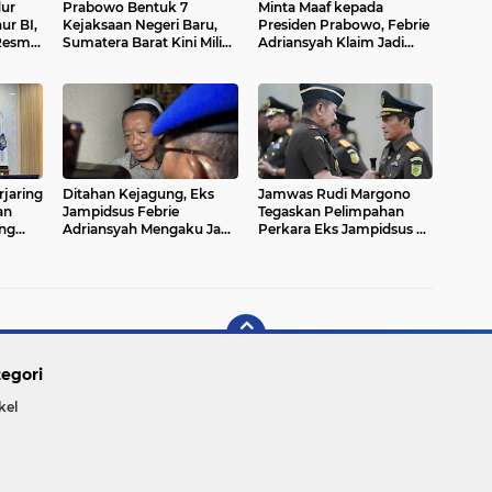
dur
Prabowo Bentuk 7
Minta Maaf kepada
ur BI,
Kejaksaan Negeri Baru,
Presiden Prabowo, Febrie
Resmi
Sumatera Barat Kini Miliki
Adriansyah Klaim Jadi
tara
Kejari Lima Puluh Kota
Korban Kriminalisasi: Siap
untuk Perkuat
Bongkar Fakta di
Penegakan Hukum
Pengadilan
rjaring
Ditahan Kejagung, Eks
Jamwas Rudi Margono
an
Jampidsus Febrie
Tegaskan Pelimpahan
ng
Adriansyah Mengaku Jadi
Perkara Eks Jampidsus ke
10
Korban Kriminalisasi:
Kejaksaan Agung Sah
"Saya Siap Menghadapi
Secara Hukum: Berkaca
Proses Hukum"
dari Preseden Kasus
Asabri
egori
kel