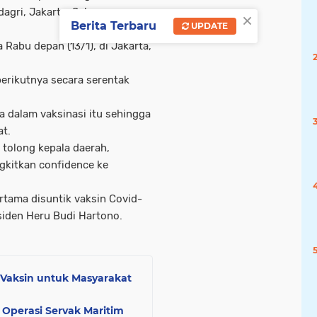
agri, Jakarta, Selasa
×
Berita Terbaru
UPDATE
Rabu depan (13/1), di Jakarta,
berikutnya secara serentak
a dalam vaksinasi itu sehingga
t.
 tolong kepala daerah,
gkitkan confidence ke
ertama disuntik vaksin Covid-
esiden Heru Budi Hartono.
 Vaksin untuk Masyarakat
Operasi Servak Maritim