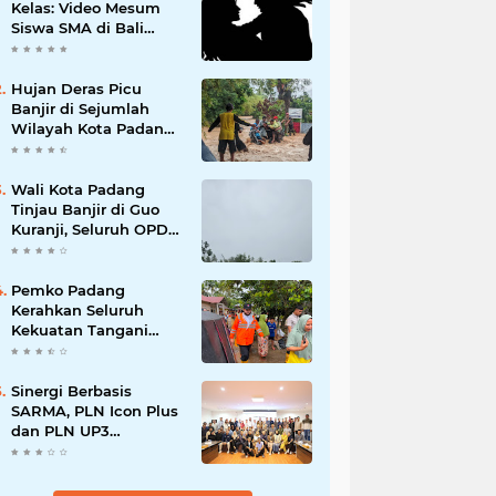
Kelas: Video Mesum
Siswa SMA di Bali
Viral, Hukuman dan
Penyesalan yang
Mengikuti
Hujan Deras Picu
Banjir di Sejumlah
Wilayah Kota Padang,
Warga Dievakuasi dan
Diminta Waspada
Banjir Susulan
Wali Kota Padang
Tinjau Banjir di Guo
Kuranji, Seluruh OPD
Disiagakan dan
Evakuasi Warga
Dipercepat
Pemko Padang
Kerahkan Seluruh
Kekuatan Tangani
Dampak Banjir, Fadly
Amran Desak
Percepatan Proyek
Sinergi Berbasis
Pengendalian
SARMA, PLN Icon Plus
Bencana
dan PLN UP3
Tanjungpinang
Perkuat Kolaborasi
Strategis