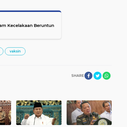
lam Kecelakaan Beruntun
vaksin
SHARE