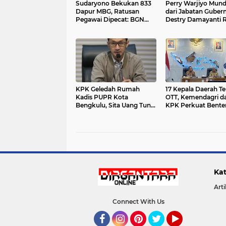
Sudaryono Bekukan 833
Perry Warjiyo Mun
Dapur MBG, Ratusan
dari Jabatan Gubern
Pegawai Dipecat: BGN
Destry Damayanti 
Bersih-Bersih Besar,
Jadi Pejabat Semen
Pelanggaran Higienitas
hingga Dugaan Korupsi
Jadi Sorotan
KPK Geledah Rumah
17 Kepala Daerah Te
Kadis PUPR Kota
OTT, Kemendagri d
Bengkulu, Sita Uang Tunai
KPK Perkuat Bente
Lebih dari Rp4 Miliar
Antikorupsi Lewat 
Klaster Nasional
Kat
Arti
Connect With Us