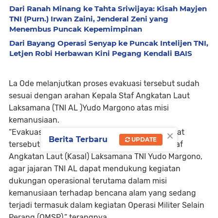
Dari Ranah Minang ke Tahta Sriwijaya: Kisah Mayjen
TNI (Purn.) Irwan Zaini, Jenderal Zeni yang
Menembus Puncak Kepemimpinan
Dari Bayang Operasi Senyap ke Puncak Intelijen TNI,
Letjen Robi Herbawan Kini Pegang Kendali BAIS
La Ode melanjutkan proses evakuasi tersebut sudah
sesuai dengan arahan Kepala Staf Angkatan Laut
Laksamana (TNI AL )Yudo Margono atas misi
kemanusiaan.
×
“Evakuasi korban gempa bumi di Sulawesi Barat
Berita Terbaru
UPDATE
tersebut sesuai dengan arahan dari Kepala Staf
Angkatan Laut (Kasal) Laksamana TNI Yudo Margono,
agar jajaran TNI AL dapat mendukung kegiatan
dukungan operasional terutama dalam misi
kemanusiaan terhadap bencana alam yang sedang
terjadi termasuk dalam kegiatan Operasi Militer Selain
Perang (OMSP),” terangnya.