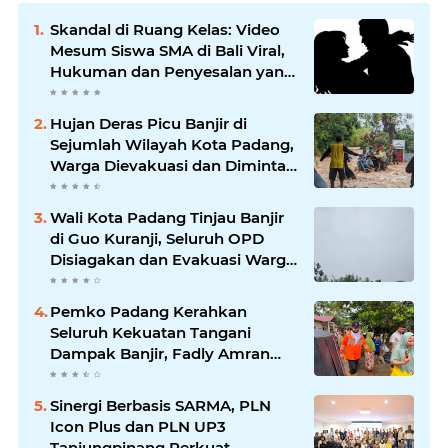
Skandal di Ruang Kelas: Video
Mesum Siswa SMA di Bali Viral,
Hukuman dan Penyesalan yang
Mengikuti
Hujan Deras Picu Banjir di
Sejumlah Wilayah Kota Padang,
Warga Dievakuasi dan Diminta
Waspada Banjir Susulan
Wali Kota Padang Tinjau Banjir
di Guo Kuranji, Seluruh OPD
Disiagakan dan Evakuasi Warga
Dipercepat
Pemko Padang Kerahkan
Seluruh Kekuatan Tangani
Dampak Banjir, Fadly Amran
Desak Percepatan Proyek
Pengendalian Bencana
Sinergi Berbasis SARMA, PLN
Icon Plus dan PLN UP3
Tanjungpinang Perkuat