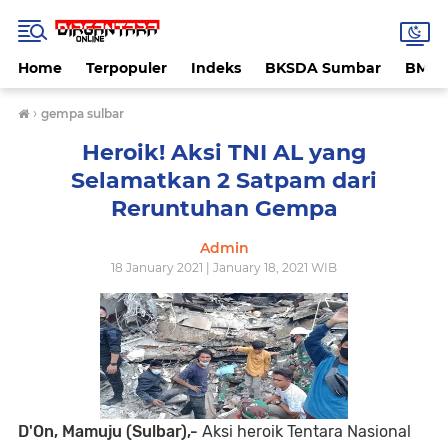
Home
Terpopuler
Indeks
BKSDA Sumbar
BMK
›
gempa sulbar
Heroik! Aksi TNI AL yang
Selamatkan 2 Satpam dari
Reruntuhan Gempa
Admin
18 January 2021 | January 18, 2021 WIB
D'On, Mamuju (Sulbar),-
Aksi heroik Tentara Nasional