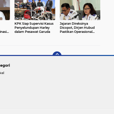
KPK Siap Supervisi Kasus
Jajaran Direksinya
Penyelundupan Harley
Dicopot, Dirjen Hubud
nasi
dalam Pesawat Garuda
Pastikan Operasional
Garuda Baik-baik Saja
egori
kel