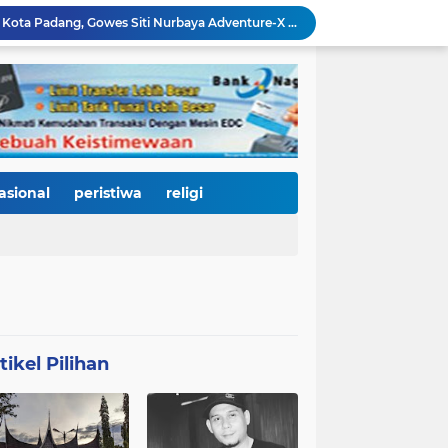
3.000 Pesepeda Kepung Kota Padang, Gowes Siti Nurbaya Adventure-X Jadi Pesta Olahraga dan Promosi Wisata
66 Kepala Dapur MBG Diproses Pecat! Ada Terlibat Judi Online hingga Kasus Keracunan Berulang
Dugaan Kekerasan PJU Polda Sumbar terhadap Sopir Disorot, Miko Kamal: Jangan Ada Kekebalan Hukum bagi Aparat
Di Hari Jadi Kota Padang ke-357, Air Mata Wawako Maigus Nasir Tumpah Saat Menemui Lansia Sebatang Kara yang Bertahun-tahun Terbaring Sakit
HJK ke-357, Fadly Amran Tegaskan Arah Baru Kota Padang: Bangkit dari Bencana, Melaju Menjadi Kota Pendidikan, Pariwisata, dan Perdagangan Bertaraf Dunia
Ratusan Pelajar Padang Antusias Kunjungi KRI Teluk Kendari, Belajar Langsung Dunia Kemaritiman dan Pertahanan Negara
Ribuan Warga Padati Pantai Cimpago, Festival Pawai Telong-Telong HJK Padang ke-357 Tampilkan Semangat Budaya, Persatuan, dan Optimisme Menuju Kota Gastronomi Dunia
Ribuan Warga Padati Danau Cimpago, Festival Telong-Telong HJK Padang ke-357 Tuai Pujian dan Harapan untuk Terus Dilestarikan
asional
peristiwa
religi
Perkuat Tata Kelola Rumah Sakit Daerah, RS M. Djamil Dampingi RSUD dr. Sadikin Pariaman Wujudkan Layanan Kesehatan Berkualitas
Pasca Banjir, PUPR Padang Bergerak Cepat: Tanggul Lapau Munggu Diperbaiki, Sungkai dan SMPN 41 Dibersihkan
tikel Pilihan