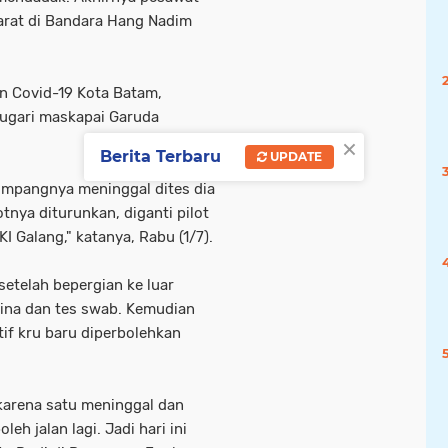
arat di Bandara Hang Nadim
 Covid-19 Kota Batam,
gari maskapai Garuda
×
Berita Terbaru
UPDATE
numpangnya meninggal dites dia
otnya diturunkan, diganti pilot
I Galang," katanya, Rabu (1/7).
setelah bepergian ke luar
tina dan tes swab. Kemudian
if kru baru diperbolehkan
 karena satu meninggal dan
h jalan lagi. Jadi hari ini