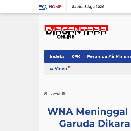
HOME
Sabtu
8 Agu 2026
Indeks
KPK
Perumda Air Minum
Video
›
covid-19
WNA Meninggal 
Garuda Dikara