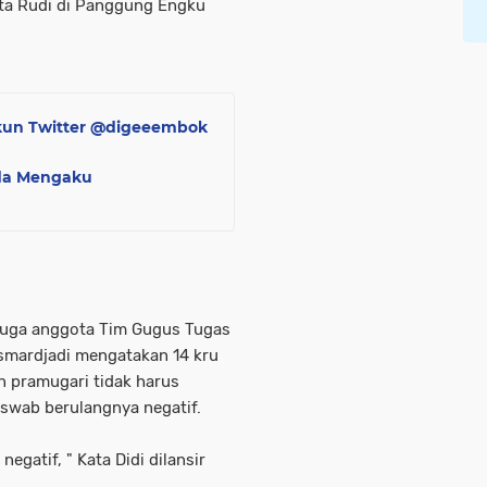
kata Rudi di Panggung Engku
Akun Twitter @digeeembok
uda Mengaku
juga anggota Tim Gugus Tugas
smardjadi mengatakan 14 kru
an pramugari tidak harus
s swab berulangnya negatif.
egatif, " Kata Didi dilansir