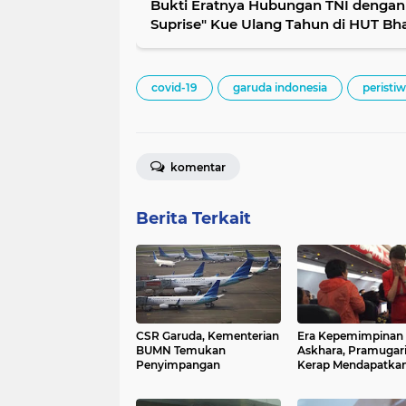
Bukti Eratnya Hubungan TNI dengan P
Suprise" Kue Ulang Tahun di HUT Bh
covid-19
garuda indonesia
peristi
komentar
Berita Terkait
CSR Garuda, Kementerian
Era Kepemimpinan 
BUMN Temukan
Askhara, Pramugar
Penyimpangan
Kerap Mendapatka
Perlakuan Peleceh
Seksual