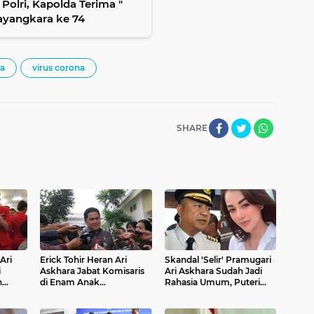
olri, Kapolda Terima "
ayangkara ke 74
wa
virus corona
SHARE
Ari
Erick Tohir Heran Ari
Skandal 'Selir' Pramugari
i
Askhara Jabat Komisaris
Ari Askhara Sudah Jadi
n
di Enam Anak
Rahasia Umum, Puteri
an
Perusahaan
Ngaku Bakal Dilamar!