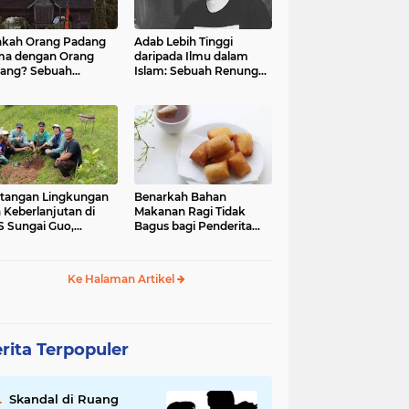
kah Orang Padang
Adab Lebih Tinggi
ma dengan Orang
daripada Ilmu dalam
ang? Sebuah
Islam: Sebuah Renungan
jelajahan Budaya
Mendalam
 Identitas
tangan Lingkungan
Benarkah Bahan
 Keberlanjutan di
Makanan Ragi Tidak
 Sungai Guo,
Bagus bagi Penderita
amatan Kuranji Kota
Asam Lambung?
ang, Propinsi
atera Barat
Ke Halaman Artikel
rita Terpopuler
Skandal di Ruang