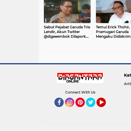
Sebut Pejabat Garuda Trio
Temui Erick Thohir,
Lendir, Akun Twitter
Pramugari Garuda
@digeeembok Dilaporkan
Mengaku Didiskrimi
Polisi
Ari Askhara
Kat
Arti
Connect With Us
Facebook
Instagram
Pinterest
Twitter
YouTube