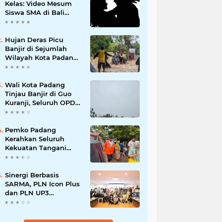
Kelas: Video Mesum
Siswa SMA di Bali
Viral, Hukuman dan
Penyesalan yang
Mengikuti
Hujan Deras Picu
Banjir di Sejumlah
Wilayah Kota Padang,
Warga Dievakuasi dan
Diminta Waspada
Banjir Susulan
Wali Kota Padang
Tinjau Banjir di Guo
Kuranji, Seluruh OPD
Disiagakan dan
Evakuasi Warga
Dipercepat
Pemko Padang
Kerahkan Seluruh
Kekuatan Tangani
Dampak Banjir, Fadly
Amran Desak
Percepatan Proyek
Sinergi Berbasis
Pengendalian
SARMA, PLN Icon Plus
Bencana
dan PLN UP3
Tanjungpinang
Perkuat Kolaborasi
Strategis