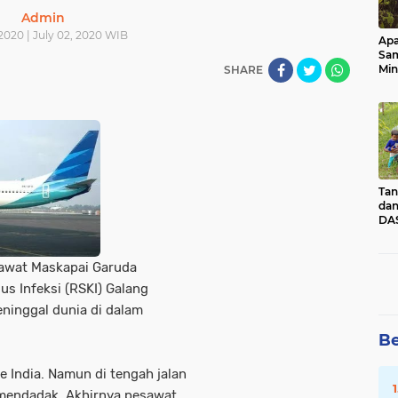
Admin
2020 | July 02, 2020 WIB
Apa
Sa
Min
SHARE
Pen
dan
Tan
dan
DAS
Kec
Pad
Sum
awat Maskapai Garuda
us Infeksi (RSKI) Galang
ninggal dunia di dalam
Be
 India. Namun di tengah jalan
mendadak. Akhirnya pesawat