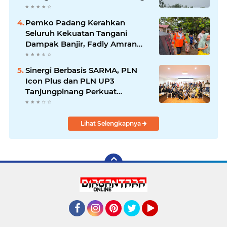
Dipercepat
Pemko Padang Kerahkan
Seluruh Kekuatan Tangani
Dampak Banjir, Fadly Amran
Desak Percepatan Proyek
Pengendalian Bencana
Sinergi Berbasis SARMA, PLN
Icon Plus dan PLN UP3
Tanjungpinang Perkuat
Kolaborasi Strategis
Lihat Selengkapnya
Facebook
Instagram
Pinterest
Twitter
YouTube