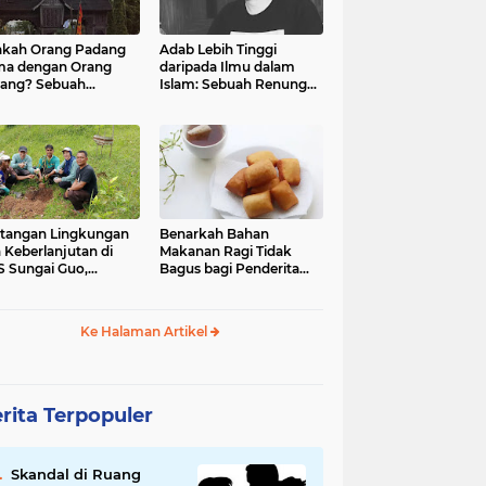
kah Orang Padang
Adab Lebih Tinggi
ma dengan Orang
daripada Ilmu dalam
ang? Sebuah
Islam: Sebuah Renungan
jelajahan Budaya
Mendalam
 Identitas
tangan Lingkungan
Benarkah Bahan
 Keberlanjutan di
Makanan Ragi Tidak
 Sungai Guo,
Bagus bagi Penderita
amatan Kuranji Kota
Asam Lambung?
ang, Propinsi
atera Barat
Ke Halaman Artikel
rita Terpopuler
Skandal di Ruang