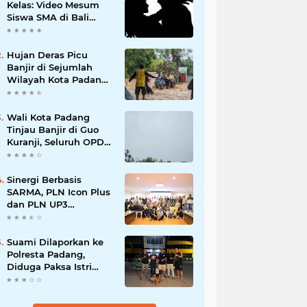
Kelas: Video Mesum
Siswa SMA di Bali
Viral, Hukuman dan
Penyesalan yang
Mengikuti
Hujan Deras Picu
Banjir di Sejumlah
Wilayah Kota Padang,
Warga Dievakuasi dan
Diminta Waspada
Banjir Susulan
Wali Kota Padang
Tinjau Banjir di Guo
Kuranji, Seluruh OPD
Disiagakan dan
Evakuasi Warga
Dipercepat
Sinergi Berbasis
SARMA, PLN Icon Plus
dan PLN UP3
Tanjungpinang
Perkuat Kolaborasi
Strategis
Suami Dilaporkan ke
Polresta Padang,
Diduga Paksa Istri
Layani Pria Lain
hingga Berulang Kali