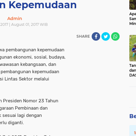
an Kepemudaan
Apa
Admin
Sa
Min
2017 | August 01, 2017 WIB
Pen
dan
SHARE
hwa pembangunan kepemudaan
unan ekonomi, sosial, budaya,
ta wawasan kebangsaan, dan
Tan
dan
aan pembangunan kepemudaan
DAS
i Lintas Sektor melalui
Kec
Pad
Sum
 Presiden Nomor 23 Tahun
ggaraan Pembinaan dan
 sesuai lagi dengan
Be
lu diganti.