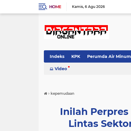
HOME
Kamis
6 Agu 2026
Indeks
KPK
Perumda Air Minum
Video
›
kepemudaan
Inilah Perpres
Lintas Sekt