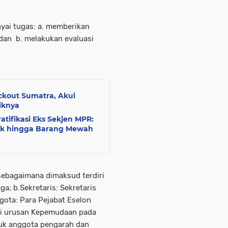
ai tugas: a. memberikan
dan b. melakukan evaluasi
ckout Sumatra, Akui
iknya
tifikasi Eks Sekjen MPR:
ak hingga Barang Mewah
ebagaimana dimaksud terdiri
a; b.Sekretaris: Sekretaris
gota: Para Pejabat Eselon
gi urusan Kepemudaan pada
uk anggota pengarah dan