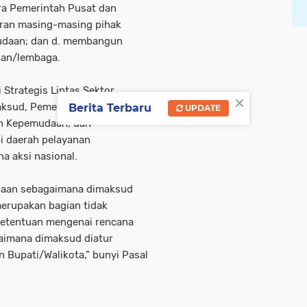
ra Pemerintah Pusat dan
eran masing-masing pihak
udaan; dan d. membangun
ian/lembaga.
Strategis Lintas Sektor
×
ksud, Pemerintah Pusat
Berita Terbaru
UPDATE
an Kepemudaan; dan
i daerah pelayanan
 aksi nasional.
daan sebagaimana dimaksud
erupakan bagian tidak
“Ketentuan mengenai rencana
aimana dimaksud diatur
 Bupati/Walikota,” bunyi Pasal