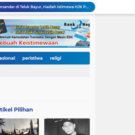
KRI Teluk Kendari-518 Bersandar di Teluk Bayur, Hadiah Istimewa HJK Padang ke-357: Warga Diajak Naik Kapal Perang Gratis
International Symposium Kota Tua Padang Gaungkan Kolaborasi Dunia, Fadly Amran Ajak Selamatkan Batang Arau dan Wujudkan Pariwisata Berkelanjutan
2.334 Peserta Padati Auditorium UNP, Fadly Amran Ajak Dunia Pendidikan Bersatu Wujudkan 'Padang Juara' Berdaya Saing Global
3.000 Mahasiswa Baru UNP Ikuti Police Goes To Campus, Ditlantas Polda Sumbar Tanamkan Budaya Tertib Berlalu Lintas Sejak Hari Pertama Kuliah
Open Ship Kapal Teluk Kendari Diprediksi Diserbu Pengunjung, Trans Padang Ubah Rute Koridor 2 dan 4, Tarif Seluruh Koridor Cuma Rp1
Tak Gentar Medan Ekstrem, Tim Trisula Polres Solok Selatan Sisir Sungai Bangko, Police Line Dipasang di Lokasi Dugaan Tambang Emas Ilegal
Depan SMAN 2 Payakumbuh Jadi Lokasi Penangkapan, Satresnarkoba Amankan Terduga Penyalahguna Narkotika dengan Barang Bukti 12,58 Gram Ganja
Merah Putih Berkibar, 500 Bendera Dibagikan untuk Menyalakan Semangat Kemerdekaan di Dharmasraya
asional
peristiwa
religi
Janji Bupati Annisa Mulai Terwujud, Pemkab Dharmasraya Benahi Jalan Pulau Punjung–Kampung Surau Sepanjang 5,6 Kilometer
HJK Padang ke-357 Jadi Titik Balik Pendidikan, Pemko Padang Gandeng Universiti Kuala Lumpur Buka Jalan Beasiswa dan Kampus Internasional
tikel Pilihan