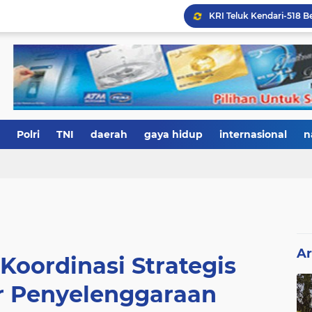
Polri
TNI
daerah
gaya hidup
internasional
n
Ar
 Koordinasi Strategis
or Penyelenggaraan