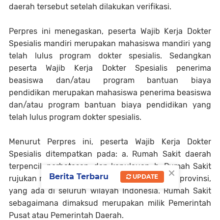
daerah tersebut setelah dilakukan verifikasi.
Perpres ini menegaskan, peserta Wajib Kerja Dokter
Spesialis mandiri merupakan mahasiswa mandiri yang
telah lulus program dokter spesialis. Sedangkan
peserta Wajib Kerja Dokter Spesialis penerima
beasiswa dan/atau program bantuan biaya
pendidikan merupakan mahasiswa penerima beasiswa
dan/atau program bantuan biaya pendidikan yang
telah lulus program dokter spesialis.
Menurut Perpres ini, peserta Wajib Kerja Dokter
Spesialis ditempatkan pada: a. Rumah Sakit daerah
terpencil, perbatasan, dan kepulauan; b. Rumah Sakit
×
Berita Terbaru
UPDATE
rujukan regional; atau c. Rumah Sakit rujukan provinsi,
yang ada di seluruh wilayah Indonesia. Rumah Sakit
sebagaimana dimaksud merupakan milik Pemerintah
Pusat atau Pemerintah Daerah.