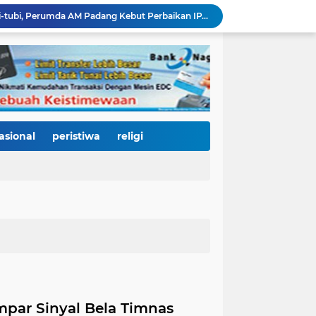
Bencana Datang Bertubi-tubi, Perumda AM Padang Kebut Perbaikan IPA Gunung Pangilun, Ditarget Tuntas Akhir Agustus
Mata Jeli HJK 357: Warga Padang Diajak Jadi Pengawas Kebersihan, Kemeriahan HJK Harus Tetap Rancak dan Bersih
Padang Gastronomy Market Hari Kedua: Surga Kuliner Tradisional di Kota Tua, UMKM Lokal Banjir Apresiasi
Gowes Siti Nurbaya Jadi Magnet Pesepeda Luar Daerah, HJK ke-357 Padang Makin Meriah
Tanam Pohon di Tepian Batang Arau, Padang dan Hildesheim Teguhkan Persahabatan Menuju Kota Global
Pasca Banjir, PUPR Padang Bergerak Cepat: Tanggul Lapau Munggu Diperbaiki, Sungkai dan SMPN 41 Dibersihkan
3.000 Pesepeda Kepung Kota Padang, Gowes Siti Nurbaya Adventure-X Jadi Pesta Olahraga dan Promosi Wisata
66 Kepala Dapur MBG Diproses Pecat! Ada Terlibat Judi Online hingga Kasus Keracunan Berulang
asional
peristiwa
religi
Dugaan Kekerasan PJU Polda Sumbar terhadap Sopir Disorot, Miko Kamal: Jangan Ada Kekebalan Hukum bagi Aparat
KY Tetapkan 14 Calon Hakim Agung dan Hakim Ad Hoc MA, Nama Dr. Dhifla Wiyani dari Sumbar Masuk Dalam Daftar Kamar Pidana
mpar Sinyal Bela Timnas