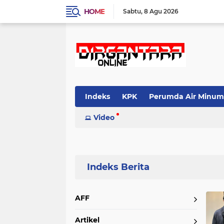
HOME
Sabtu
8 Agu 2026
Indeks
KPK
Perumda Air Minum
Video
Home
Currently Browsing: yunani
AFF
Artikel