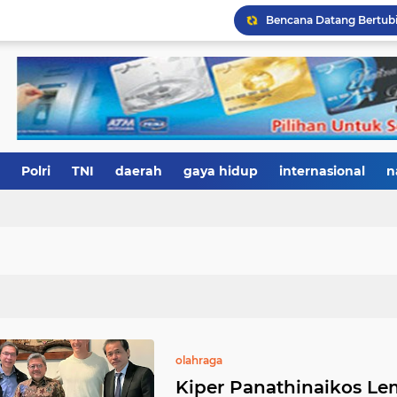
Polri
TNI
daerah
gaya hidup
internasional
n
olahraga
Kiper Panathinaikos Le