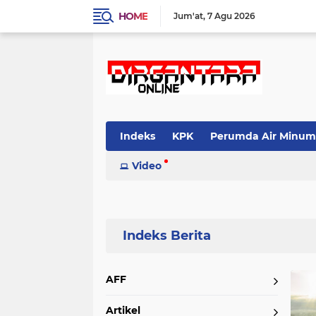
HOME
Jum'at
7 Agu 2026
Indeks
KPK
Perumda Air Minum
Video
Home
Currently Browsing: travel
AFF
Artikel