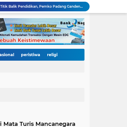
HJK Padang ke-357 Jadi Titik Balik Pendidikan, Pemko Padang Gandeng Universiti Kuala Lumpur Buka Jalan Beasiswa dan Kampus Internasional
KRI Teluk Kendari-518 Bersandar di Teluk Bayur, Hadiah Istimewa HJK Padang ke-357: Warga Diajak Naik Kapal Perang Gratis
International Symposium Kota Tua Padang Gaungkan Kolaborasi Dunia, Fadly Amran Ajak Selamatkan Batang Arau dan Wujudkan Pariwisata Berkelanjutan
2.334 Peserta Padati Auditorium UNP, Fadly Amran Ajak Dunia Pendidikan Bersatu Wujudkan 'Padang Juara' Berdaya Saing Global
3.000 Mahasiswa Baru UNP Ikuti Police Goes To Campus, Ditlantas Polda Sumbar Tanamkan Budaya Tertib Berlalu Lintas Sejak Hari Pertama Kuliah
Open Ship Kapal Teluk Kendari Diprediksi Diserbu Pengunjung, Trans Padang Ubah Rute Koridor 2 dan 4, Tarif Seluruh Koridor Cuma Rp1
Tak Gentar Medan Ekstrem, Tim Trisula Polres Solok Selatan Sisir Sungai Bangko, Police Line Dipasang di Lokasi Dugaan Tambang Emas Ilegal
Depan SMAN 2 Payakumbuh Jadi Lokasi Penangkapan, Satresnarkoba Amankan Terduga Penyalahguna Narkotika dengan Barang Bukti 12,58 Gram Ganja
asional
peristiwa
religi
Merah Putih Berkibar, 500 Bendera Dibagikan untuk Menyalakan Semangat Kemerdekaan di Dharmasraya
Kurnia Nugraha Raih Indonesia Public Relations Top Leader 2026, Bukti Komitmen JNE Bangun Bisnis Berkelanjutan Lewat Komunikasi Berdampak
i Mata Turis Mancanegara