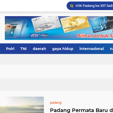
Polri
TNI
daerah
gaya hidup
internasional
n
padang
Padang Permata Baru d