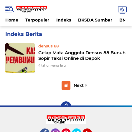
Home
Terpopuler
Indeks
BKSDA Sumbar
BMK
Home
Currently Browsing: taksi online
densus 88
Gelap Mata Anggota Densus 88 Bunuh
Sopir Taksi Online di Depok
4 tahun yang lalu
Next