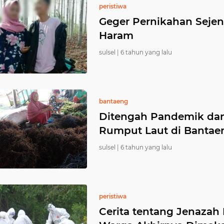
peristiwa
Geger Pernikahan Sejen
Haram
sulsel |
6 tahun yang lalu
bantaeng
Ditengah Pandemik dan
Rumput Laut di Bantae
sulsel |
6 tahun yang lalu
peristiwa
Cerita tentang Jenazah