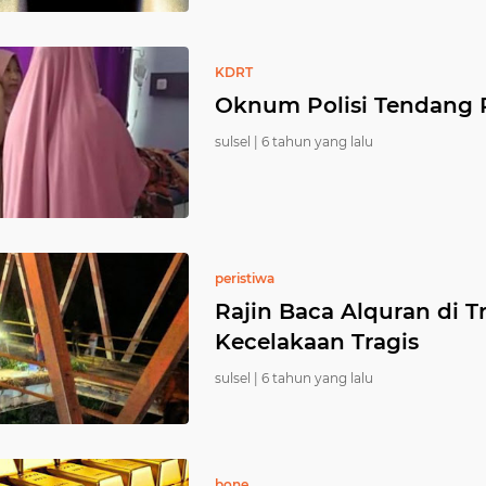
KDRT
Oknum Polisi Tendang P
sulsel |
6 tahun yang lalu
peristiwa
Rajin Baca Alquran di Tr
Kecelakaan Tragis
sulsel |
6 tahun yang lalu
bone