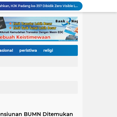
438 Personel DLH Dikerahkan, HJK Padang ke-357 Dibidik Zero Visible Litter
270 Rumah Terdampak Banjir Terima Bantuan Rp540 Juta, Pemko Padang Percepat Pemulihan Pascabencana
4.000 Pelari Kepung Pantai Cimpago, BOM Run 2026 Jadi Panggung Promosi Wisata dan Gastronomi Kota Padang
Padang Harmoni Festival 2026: Saat Keberagaman Menjadi Kekuatan, Empat Etnis Bersatu di Panggung Pantai Cimpago
KY Tetapkan 14 Calon Hakim Agung dan Hakim Ad Hoc MA, Nama Dr. Dhifla Wiyani dari Sumbar Masuk Dalam Daftar Kamar Pidana
Bencana Datang Bertubi-tubi, Perumda AM Padang Kebut Perbaikan IPA Gunung Pangilun, Ditarget Tuntas Akhir Agustus
Mata Jeli HJK 357: Warga Padang Diajak Jadi Pengawas Kebersihan, Kemeriahan HJK Harus Tetap Rancak dan Bersih
Padang Gastronomy Market Hari Kedua: Surga Kuliner Tradisional di Kota Tua, UMKM Lokal Banjir Apresiasi
asional
peristiwa
religi
Gowes Siti Nurbaya Jadi Magnet Pesepeda Luar Daerah, HJK ke-357 Padang Makin Meriah
Dari Gedung Joeang 45 untuk Warga: 150 Masyarakat Padang Dapat Pemeriksaan Mata dan Kacamata Gratis
Pensiunan BUMN Ditemukan