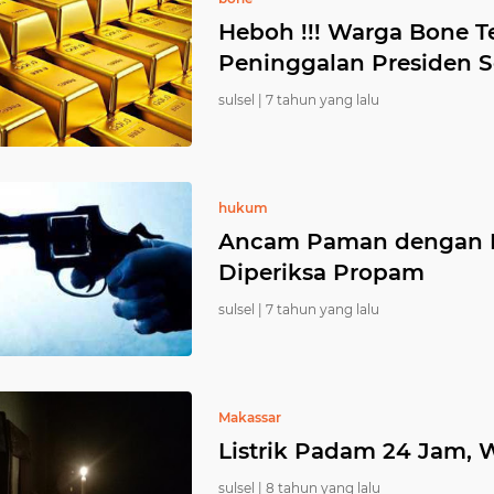
Heboh !!! Warga Bone 
Peninggalan Presiden 
sulsel |
7 tahun yang lalu
hukum
Ancam Paman dengan Pis
Diperiksa Propam
sulsel |
7 tahun yang lalu
Makassar
Listrik Padam 24 Jam, 
sulsel |
8 tahun yang lalu