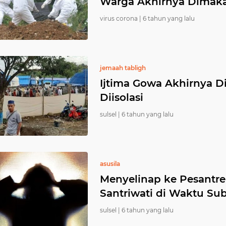
Warga Akhirnya Dimaka
virus corona |
6 tahun yang lalu
jemaah tabligh
Ijtima Gowa Akhirnya Di
Diisolasi
sulsel |
6 tahun yang lalu
asusila
Menyelinap ke Pesantren 
Santriwati di Waktu Su
sulsel |
6 tahun yang lalu