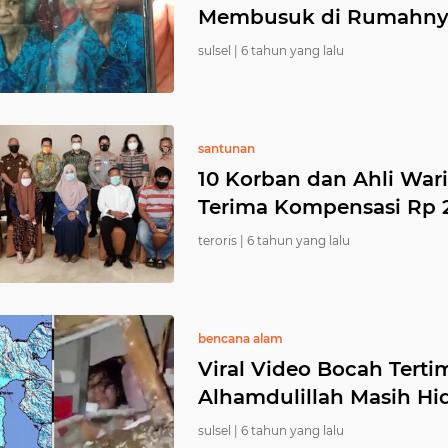
Membusuk di Rumahny
sulsel |
6 tahun yang lalu
santunan
10 Korban dan Ahli Wari
Terima Kompensasi Rp 2,
teroris |
6 tahun yang lalu
bencana alam
Viral Video Bocah Tert
Alhamdulillah Masih Hi
sulsel |
6 tahun yang lalu