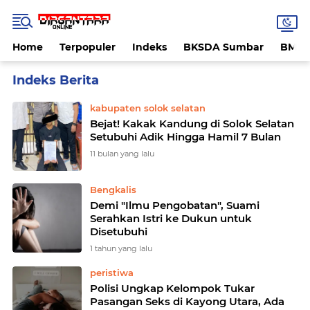
Home
Terpopuler
Indeks
BKSDA Sumbar
BMK
Home
Currently Browsing: persetubuhan
kabupaten solok selatan
Bejat! Kakak Kandung di Solok Selatan
Setubuhi Adik Hingga Hamil 7 Bulan
11 bulan yang lalu
Bengkalis
Demi "Ilmu Pengobatan", Suami
Serahkan Istri ke Dukun untuk
Disetubuhi
1 tahun yang lalu
peristiwa
Polisi Ungkap Kelompok Tukar
Pasangan Seks di Kayong Utara, Ada