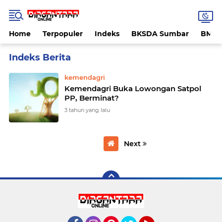
Home
Terpopuler
Indeks
BKSDA Sumbar
BMK
Home
Currently Browsing: lowongan kerja Satpol PP
kemendagri
Kemendagri Buka Lowongan Satpol
PP, Berminat?
3 tahun yang lalu
Next