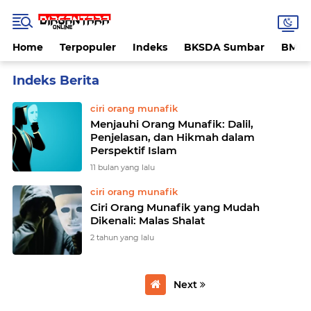
Home
Terpopuler
Indeks
BKSDA Sumbar
BMK
Home
Currently Browsing: ciri orang munafik
ciri orang munafik
Menjauhi Orang Munafik: Dalil,
Penjelasan, dan Hikmah dalam
Perspektif Islam
11 bulan yang lalu
ciri orang munafik
Ciri Orang Munafik yang Mudah
Dikenali: Malas Shalat
2 tahun yang lalu
Next