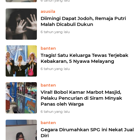
6 tahun yang lalu
asusila
Diimingi Dapat Jodoh, Remaja Putri
Malah Dicabuli Dukun
6 tahun yang lalu
banten
Tragis! Satu Keluarga Tewas Terjebak
Kebakaran, 5 Nyawa Melayang
6 tahun yang lalu
banten
Viral! Bobol Kamar Marbot Masjid,
Pelaku Pencurian di Siram Minyak
Panas oleh Warga
6 tahun yang lalu
banten
Gegara Dirumahkan SPG ini Nekat Jual
Diri