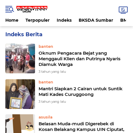
Home
Terpopuler
Indeks
BKSDA Sumbar
BMK
Home
Currently Browsing: banten
banten
Oknum Pengacara Bejat yang
Menggauli Klien dan Putrinya Nyaris
Diamuk Warga
3 tahun yang lalu
banten
Mantri Siapkan 2 Cairan untuk Suntik
Mati Kades Curuggoong
3 tahun yang lalu
asusila
Belasan Muda-mudi Digerebek di
Kosan Belakang Kampus UIN Ciputat,