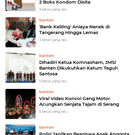
2 Boks Kondom Disita
3 tahun yang lalu
banten
'Bank Keliling' Aniaya Nenek di
Tangerang Hingga Lemas
3 tahun yang lalu
banten
Dihadiri Ketua Komnasham, JMSI
Banten Dikukuhkan Ketum Teguh
Santosa
5 tahun yang lalu
banten
Viral Video Konvoi Geng Motor
Acungkan Senjata Tajam di Serang
5 tahun yang lalu
banten
Polisi Janjikan Beasiswa Anak Anggota