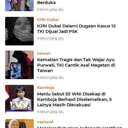
Berduka
2 tahun yang lalu
KJRI Dubai
KJRI Dubai Dalami Dugaan Kasus 12
TKI Dijual Jadi PSK
4 tahun yang lalu
taiwan
Kematian Tragis dan Tak Wajar Ayu
Purwati, TKI Cantik Asal Magetan di
Taiwan
4 tahun yang lalu
Kamboja
Menlu Sebut 55 WNI Disekap di
Kamboja Berhasil Diselamatkan, 5
Lainya Masih Dievakuasi
4 tahun yang lalu
nasional