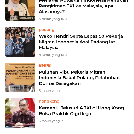
Menaker Putuskan Indonesia Hentikan
Pengiriman TKI ke Malaysia, Apa
Alasannya?
4 tahun yang lalu
padang
Wako Hendri Septa Lepas 50 Pekerja
Migran Indonesia Asal Padang ke
Malaysia
4 tahun yang lalu
BNPB
Puluhan Ribu Pekerja Migran
Indonesia Bakal Pulang, Pelabuhan
Dumai Disiagakan
5 tahun yang lalu
hongkong
Kemenlu Telusuri 4 TKI di Hong Kong
Buka Praktik Gigi Ilegal
5 tahun yang lalu