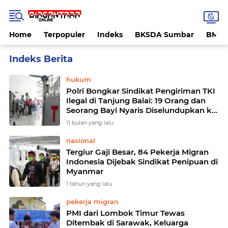
Home
Terpopuler
Indeks
BKSDA Sumbar
BMK
Home
Currently Browsing: TKI
hukum
Polri Bongkar Sindikat Pengiriman TKI
Ilegal di Tanjung Balai: 19 Orang dan
Seorang Bayi Nyaris Diselundupkan ke
Malaysia
11 bulan yang lalu
nasional
Tergiur Gaji Besar, 84 Pekerja Migran
Indonesia Dijebak Sindikat Penipuan di
Myanmar
1 tahun yang lalu
pekerja migran
PMI dari Lombok Timur Tewas
Ditembak di Sarawak, Keluarga