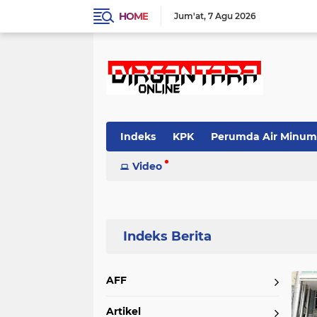
HOME
Jum'at
7 Agu 2026
Indeks
KPK
Perumda Air Minum
Video
Home
Currently Browsing: Quality time
AFF
Artikel