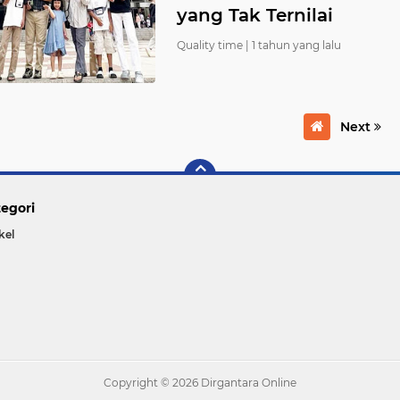
yang Tak Ternilai
Quality time |
1 tahun yang lalu
Next
egori
kel
Copyright ©
2026 Dirgantara Online