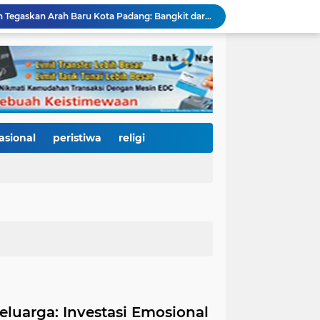
HJK ke-357, Fadly Amran Tegaskan Arah Baru Kota Padang: Bangkit dari Bencana, Melaju Menjadi Kota Pendidikan, Pariwisata, dan Perdagangan Bertaraf Dunia
Ratusan Pelajar Padang Antusias Kunjungi KRI Teluk Kendari, Belajar Langsung Dunia Kemaritiman dan Pertahanan Negara
Ribuan Warga Padati Pantai Cimpago, Festival Pawai Telong-Telong HJK Padang ke-357 Tampilkan Semangat Budaya, Persatuan, dan Optimisme Menuju Kota Gastronomi Dunia
Ribuan Warga Padati Danau Cimpago, Festival Telong-Telong HJK Padang ke-357 Tuai Pujian dan Harapan untuk Terus Dilestarikan
Perkuat Tata Kelola Rumah Sakit Daerah, RS M. Djamil Dampingi RSUD dr. Sadikin Pariaman Wujudkan Layanan Kesehatan Berkualitas
Di Balik Gemerlap Telong-Telong, RS M. Djamil Menyalakan Cahaya Kesadaran Kesehatan untuk Warga Padang
Pascabanjir, PUPR Kota Padang Gerak Cepat Pulihkan Irigasi Pertanian di Kuranji dan Pauh, Pasokan Air Sawah Jadi Prioritas
Padang Utara Tampilkan Kearifan Lokal di Festival Telong-Telong, Tradisi Malamang dan Potensi Seafood Curi Perhatian Ribuan Pengunjung
asional
peristiwa
religi
HJK Padang ke-357 Berubah Jadi Gerakan Kemanusiaan, Pemko Hadirkan "Road to Gastronomy Charity" untuk Bantu Korban Banjir
Di Hari Jadi Kota Padang ke-357, Air Mata Wawako Maigus Nasir Tumpah Saat Menemui Lansia Sebatang Kara yang Bertahun-tahun Terbaring Sakit
luarga: Investasi Emosional