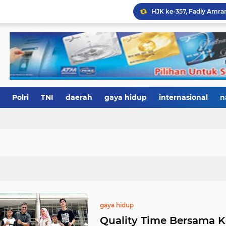
Polri
TNI
daerah
gaya hidup
internasional
n
gaya hidup
Quality Time Bersama Ke